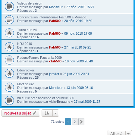
Vidéos de saison
Dernier message par
Monsieur
«
27 déc. 2010 15:27
Réponses :
3
Concentration Internationale Fiat 500 à Monaco
Dernier message par
Fab500
«
20 déc. 2010 19:50
Turbo sur M6
Dernier message par
Fab500
«
09 nov. 2010 17:09
Réponses :
14
NRJ 2010
Dernier message par
Fab500
«
27 mai 2010 09:21
Réponses :
11
RadunoTempio Pausania 2009
Dernier message par
club500
«
19 nov. 2009 20:40
Edenrocker
Dernier message par
jerbillet
«
26 juin 2009 20:51
Réponses :
25
Mort de rire
Dernier message par
Monsieur
«
13 juin 2009 05:16
Réponses :
5
vu sur le net : ancienne et nouvelle 500
Dernier message par
Alain-Bretagne
«
27 mai 2009 11:17
Nouveau sujet
1
2
Suivante
71 sujets
Aller à