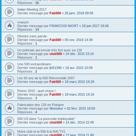
Réponses :
16
Italian Meeting 2017
Dernier message par
Fab500
«
26 janv. 2018 09:58
vraoum
Dernier message par
FRANCOIS NIORT
«
29 juin 2017 18:06
Réponses :
14
Histoire sans parole.
Dernier message par
Fab500
«
05 nov. 2016 14:38
Réponses :
1
Un polonais qui envoie très fort avec sa 126
Dernier message par
club500
«
24 déc. 2015 23:10
Réponses :
1
Une 500 extraordinaire
Dernier message par
jln51390
«
18 avr. 2015 10:09
Réponses :
2
Les 50 ans de la 500 Rétromobile 2007
Dernier message par
Fab500
«
18 mars 2015 19:29
Reims 2015 : quel cirque !
Dernier message par
Fab500
«
18 mars 2015 19:18
Réponses :
3
Fabrication des 126 en Pologne
Dernier message par
Monsieur
«
02 févr. 2015 18:59
Réponses :
4
500 US dans "La poursuite impitoyable"
Dernier message par
club500
«
14 déc. 2014 22:49
Notre club et la 500 à la RAI TV1
Dernier message par
club500
«
12 janv. 2014 11:49