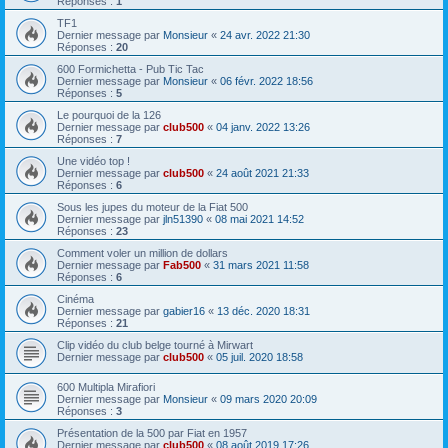
Réponses :
1
TF1
Dernier message par
Monsieur
«
24 avr. 2022 21:30
Réponses :
20
600 Formichetta - Pub Tic Tac
Dernier message par
Monsieur
«
06 févr. 2022 18:56
Réponses :
5
Le pourquoi de la 126
Dernier message par
club500
«
04 janv. 2022 13:26
Réponses :
7
Une vidéo top !
Dernier message par
club500
«
24 août 2021 21:33
Réponses :
6
Sous les jupes du moteur de la Fiat 500
Dernier message par
jln51390
«
08 mai 2021 14:52
Réponses :
23
Comment voler un million de dollars
Dernier message par
Fab500
«
31 mars 2021 11:58
Réponses :
6
Cinéma
Dernier message par
gabier16
«
13 déc. 2020 18:31
Réponses :
21
Clip vidéo du club belge tourné à Mirwart
Dernier message par
club500
«
05 juil. 2020 18:58
600 Multipla Mirafiori
Dernier message par
Monsieur
«
09 mars 2020 20:09
Réponses :
3
Présentation de la 500 par Fiat en 1957
Dernier message par
club500
«
08 août 2019 17:26