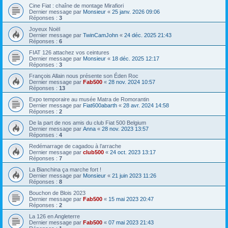
Cine Fiat : chaîne de montage Mirafiori
Dernier message par
Monsieur
«
25 janv. 2026 09:06
Réponses :
3
Joyeux Noël
Dernier message par
TwinCamJohn
«
24 déc. 2025 21:43
Réponses :
6
FIAT 126 attachez vos ceintures
Dernier message par
Monsieur
«
18 déc. 2025 12:17
Réponses :
3
François Allain nous présente son Éden Roc
Dernier message par
Fab500
«
28 nov. 2024 10:57
Réponses :
13
Expo temporaire au musée Matra de Romorantin
Dernier message par
Fiat600abarth
«
28 avr. 2024 14:58
Réponses :
2
De la part de nos amis du club Fiat 500 Belgium
Dernier message par
Anna
«
28 nov. 2023 13:57
Réponses :
4
Redémarrage de cagadou à l’arrache
Dernier message par
club500
«
24 oct. 2023 13:17
Réponses :
7
La Bianchina ça marche fort !
Dernier message par
Monsieur
«
21 juin 2023 11:26
Réponses :
8
Bouchon de Blois 2023
Dernier message par
Fab500
«
15 mai 2023 20:47
Réponses :
2
La 126 en Angleterre
Dernier message par
Fab500
«
07 mai 2023 21:43