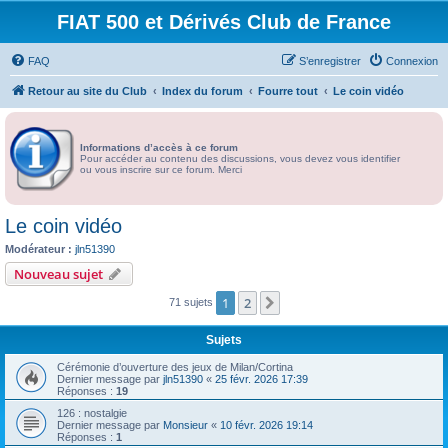
FIAT 500 et Dérivés Club de France
FAQ
S’enregistrer
Connexion
Retour au site du Club
Index du forum
Fourre tout
Le coin vidéo
Informations d’accès à ce forum
Pour accéder au contenu des discussions, vous devez vous identifier
ou vous inscrire sur ce forum. Merci
Le coin vidéo
Modérateur :
jln51390
Nouveau sujet
1
2
Suivante
71 sujets
Sujets
Cérémonie d’ouverture des jeux de Milan/Cortina
Dernier message par
jln51390
«
25 févr. 2026 17:39
Réponses :
19
126 : nostalgie
Dernier message par
Monsieur
«
10 févr. 2026 19:14
Réponses :
1