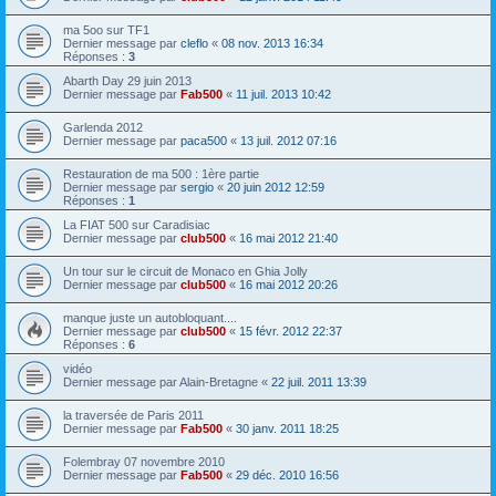
ma 5oo sur TF1
Dernier message par
cleflo
«
08 nov. 2013 16:34
Réponses :
3
Abarth Day 29 juin 2013
Dernier message par
Fab500
«
11 juil. 2013 10:42
Garlenda 2012
Dernier message par
paca500
«
13 juil. 2012 07:16
Restauration de ma 500 : 1ère partie
Dernier message par
sergio
«
20 juin 2012 12:59
Réponses :
1
La FIAT 500 sur Caradisiac
Dernier message par
club500
«
16 mai 2012 21:40
Un tour sur le circuit de Monaco en Ghia Jolly
Dernier message par
club500
«
16 mai 2012 20:26
manque juste un autobloquant....
Dernier message par
club500
«
15 févr. 2012 22:37
Réponses :
6
vidéo
Dernier message par
Alain-Bretagne
«
22 juil. 2011 13:39
la traversée de Paris 2011
Dernier message par
Fab500
«
30 janv. 2011 18:25
Folembray 07 novembre 2010
Dernier message par
Fab500
«
29 déc. 2010 16:56