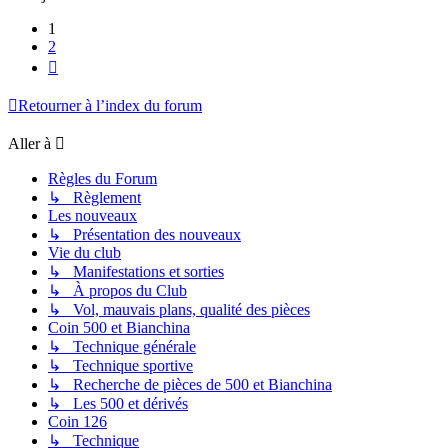
1
2
Suivante
Retourner à l’index du forum
Aller à
Règles du Forum
↳ Règlement
Les nouveaux
↳ Présentation des nouveaux
Vie du club
↳ Manifestations et sorties
↳ À propos du Club
↳ Vol, mauvais plans, qualité des pièces
Coin 500 et Bianchina
↳ Technique générale
↳ Technique sportive
↳ Recherche de pièces de 500 et Bianchina
↳ Les 500 et dérivés
Coin 126
↳ Technique