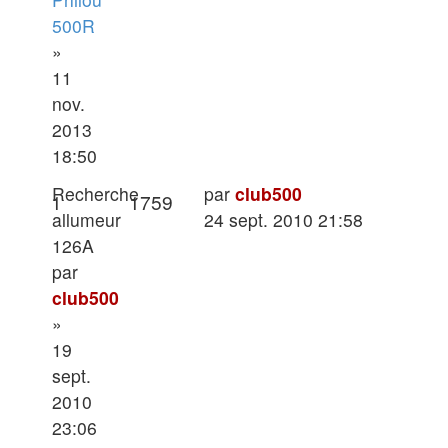
500R
»
11
nov.
2013
18:50
Dernier
Recherche
par
club500
Réponses
Vues
1
1759
message
allumeur
24 sept. 2010 21:58
126A
par
club500
»
19
sept.
2010
23:06