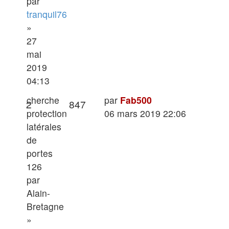
par
tranquil76
»
27
mai
2019
04:13
Dernier
cherche
par
Fab500
Réponses
Vues
2
847
message
protection
06 mars 2019 22:06
latérales
de
portes
126
par
Alain-
Bretagne
»