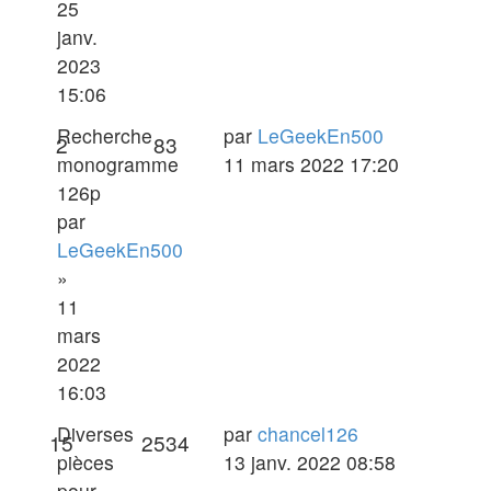
25
janv.
2023
15:06
Dernier
Recherche
par
LeGeekEn500
Réponses
Vues
2
83
message
monogramme
11 mars 2022 17:20
126p
par
LeGeekEn500
»
11
mars
2022
16:03
Dernier
Diverses
par
chancel126
Réponses
Vues
15
2534
message
pièces
13 janv. 2022 08:58
pour