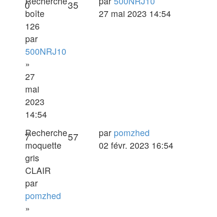
Dernier
Recherche
par
500NRJ10
Réponses
Vues
0
35
message
boîte
27 mai 2023 14:54
126
par
500NRJ10
»
27
mai
2023
14:54
Dernier
Recherche
par
pomzhed
Réponses
Vues
7
57
message
moquette
02 févr. 2023 16:54
gris
CLAIR
par
pomzhed
»