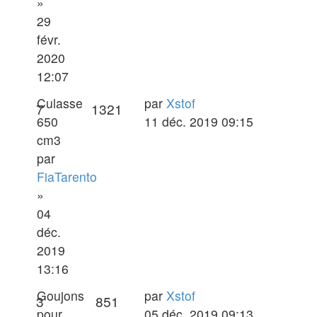
»
29
févr.
2020
12:07
Dernier
Culasse
par
Xstof
Réponses
Vues
7
1321
message
650
11 déc. 2019 09:15
cm3
par
FiaTarento
»
04
déc.
2019
13:16
Dernier
Goujons
par
Xstof
Réponses
Vues
3
851
message
pour
05 déc. 2019 09:13