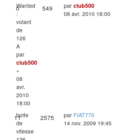
Dernier
Wanted
par
club500
Réponses
Vues
0
549
message
:
08 avr. 2010 18:00
volant
de
126
A
par
club500
»
08
avr.
2010
18:00
Dernier
boite
par
FIAT770
Réponses
Vues
11
2575
message
de
14 nov. 2009 19:45
vitesse
126