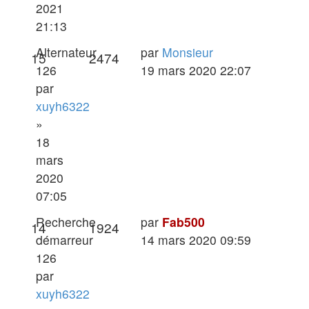
2021
21:13
Dernier
Alternateur
par
Monsieur
Réponses
Vues
15
2474
message
126
19 mars 2020 22:07
par
xuyh6322
»
18
mars
2020
07:05
Dernier
Recherche
par
Fab500
Réponses
Vues
14
1924
message
démarreur
14 mars 2020 09:59
126
par
xuyh6322