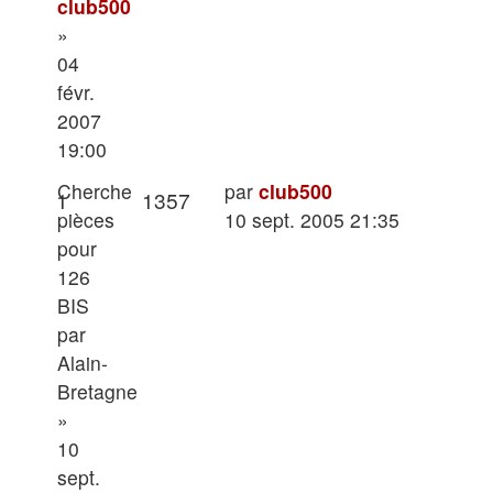
club500
»
04
févr.
2007
19:00
Dernier
Cherche
par
club500
Réponses
Vues
1
1357
message
pièces
10 sept. 2005 21:35
pour
126
BIS
par
Alain-
Bretagne
»
10
sept.