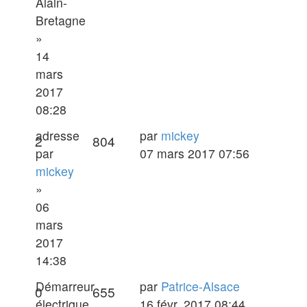
Alain-
Bretagne
»
14
mars
2017
08:28
Dernier
adresse
par
mickey
Réponses
Vues
2
804
message
par
07 mars 2017 07:56
mickey
»
06
mars
2017
14:38
Dernier
Démarreur
par
Patrice-Alsace
Réponses
Vues
0
655
message
électrique
16 févr. 2017 08:44