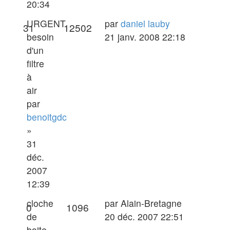
20:34
Dernier
URGENT
par
daniel lauby
Réponses
Vues
31
12502
message
besoin
21 janv. 2008 22:18
d'un
filtre
à
air
par
benoitgdc
»
31
déc.
2007
12:39
Dernier
cloche
par
Alain-Bretagne
Réponses
Vues
0
1096
message
de
20 déc. 2007 22:51
boite