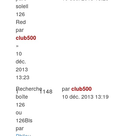
soleil
126
Red
par
club500
»
10
déc.
2013
13:23
Dernier
Recherche
par
club500
Réponses
Vues
1
1148
message
boîte
10 déc. 2013 13:19
126
ou
126Bis
par
Philou