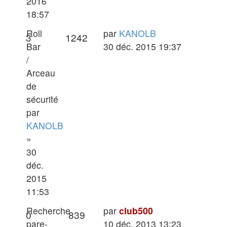
2016
18:57
Dernier
Roll
par
KANOLB
Réponses
Vues
3
1242
message
Bar
30 déc. 2015 19:37
/
Arceau
de
sécurité
par
KANOLB
»
30
déc.
2015
11:53
Dernier
Recherche
par
club500
Réponses
Vues
0
839
message
pare-
10 déc. 2013 13:23