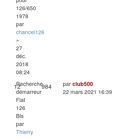
126/650
1978
par
chancel126
»
27
déc.
2018
08:24
Dernier
Recherche
par
club500
Réponses
Vues
12
984
message
démarreur
22 mars 2021 16:39
Fiat
126
Bis
par
Thierry