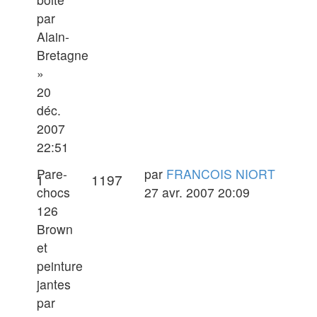
par
Alain-
Bretagne
»
20
déc.
2007
22:51
Dernier
Pare-
par
FRANCOIS NIORT
Réponses
Vues
1
1197
message
chocs
27 avr. 2007 20:09
126
Brown
et
peinture
jantes
par