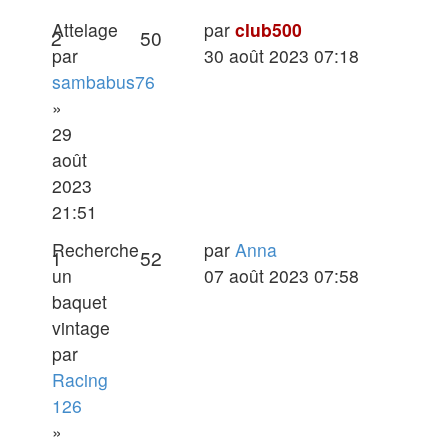
Dernier
Attelage
par
club500
Réponses
Vues
2
50
message
par
30 août 2023 07:18
sambabus76
»
29
août
2023
21:51
Dernier
Recherche
par
Anna
Réponses
Vues
1
52
message
un
07 août 2023 07:58
baquet
vintage
par
Racing
126
»