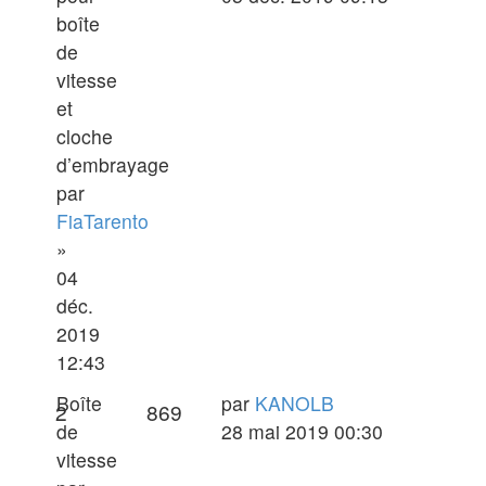
boîte
de
vitesse
et
cloche
d’embrayage
par
FiaTarento
»
04
déc.
2019
12:43
Dernier
Boîte
par
KANOLB
Réponses
Vues
2
869
message
de
28 mai 2019 00:30
vitesse