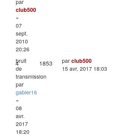
par
club500
»
07
sept.
2010
20:26
Dernier
bruit
par
club500
Réponses
Vues
4
1853
message
de
15 avr. 2017 18:03
transmission
par
gabier16
»
08
avr.
2017
18:20