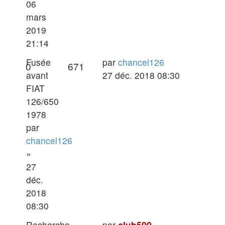
06
mars
2019
21:14
Dernier
Fusée
par
chancel126
Réponses
Vues
0
671
message
avant
27 déc. 2018 08:30
FIAT
126/650
1978
par
chancel126
»
27
déc.
2018
08:30
Dernier
Recherche
par
club500