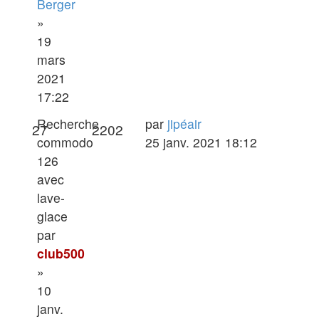
Berger
»
19
mars
2021
17:22
Dernier
Recherche
par
jipéair
Réponses
Vues
27
2202
message
commodo
25 janv. 2021 18:12
126
avec
lave-
glace
par
club500
»
10
janv.