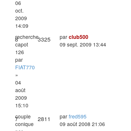
06
oct.
2009
14:09
Dernier
recherche
par
club500
Réponses
Vues
8
3325
message
capot
09 sept. 2009 13:44
126
par
FIAT770
»
04
août
2009
15:10
Dernier
couple
par
fred595
Réponses
Vues
7
2811
message
conique
09 août 2008 21:06