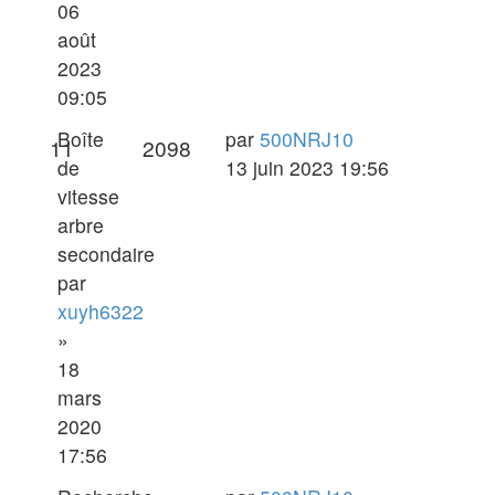
06
août
2023
09:05
Dernier
Boîte
par
500NRJ10
Réponses
Vues
11
2098
message
de
13 juin 2023 19:56
vitesse
arbre
secondaire
par
xuyh6322
»
18
mars
2020
17:56