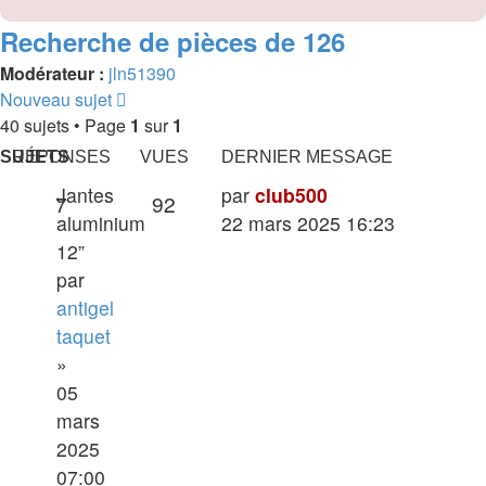
Recherche de pièces de 126
Modérateur :
jln51390
Nouveau sujet
40 sujets • Page
1
sur
1
SUJETS
RÉPONSES
VUES
DERNIER MESSAGE
Dernier
Jantes
par
club500
Réponses
Vues
7
92
message
aluminium
22 mars 2025 16:23
12”
par
antigel
taquet
»
05
mars
2025
07:00