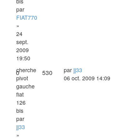
bis
par
FIAT770
»
24
sept.
2009
19:50
Dernier
cherche
par
jj33
Réponses
Vues
0
530
message
pivot
06 oct. 2009 14:09
gauche
fiat
126
bis
par
jj33
»