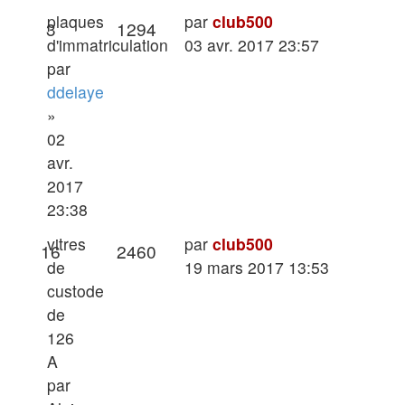
Dernier
plaques
par
club500
Réponses
Vues
3
1294
message
d'immatriculation
03 avr. 2017 23:57
par
ddelaye
»
02
avr.
2017
23:38
Dernier
vitres
par
club500
Réponses
Vues
16
2460
message
de
19 mars 2017 13:53
custode
de
126
A
par