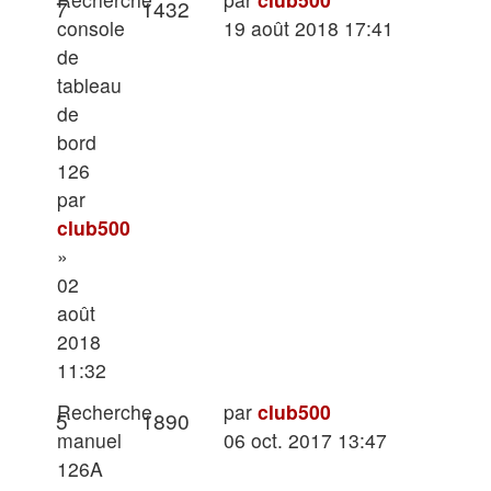
Réponses
Vues
7
1432
message
console
19 août 2018 17:41
de
tableau
de
bord
126
par
club500
»
02
août
2018
11:32
Dernier
Recherche
par
club500
Réponses
Vues
5
1890
message
manuel
06 oct. 2017 13:47
126A