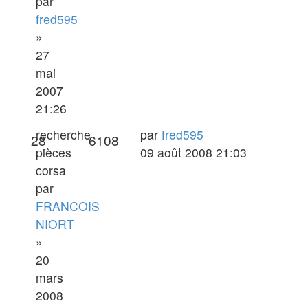
par
fred595
»
27
mai
2007
21:26
Dernier
recherche
par
fred595
Réponses
Vues
28
6108
message
pièces
09 août 2008 21:03
corsa
par
FRANCOIS
NIORT
»
20
mars
2008