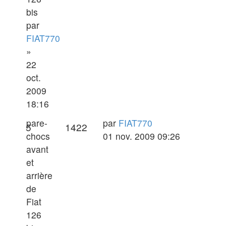
bis
par
FIAT770
»
22
oct.
2009
18:16
Dernier
pare-
par
FIAT770
Réponses
Vues
5
1422
message
chocs
01 nov. 2009 09:26
avant
et
arrière
de
Fiat
126