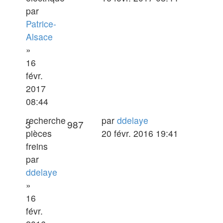
par
Patrice-
Alsace
»
16
févr.
2017
08:44
Dernier
recherche
par
ddelaye
Réponses
Vues
3
987
message
pièces
20 févr. 2016 19:41
freins
par
ddelaye
»
16
févr.