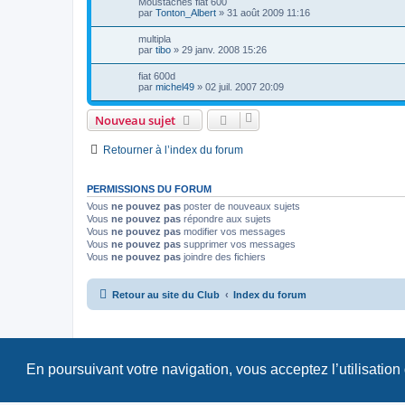
Moustaches fiat 600
par
Tonton_Albert
»
31 août 2009 11:16
multipla
par
tibo
»
29 janv. 2008 15:26
fiat 600d
par
michel49
»
02 juil. 2007 20:09
Nouveau sujet
Retourner à l’index du forum
PERMISSIONS DU FORUM
Vous
ne pouvez pas
poster de nouveaux sujets
Vous
ne pouvez pas
répondre aux sujets
Vous
ne pouvez pas
modifier vos messages
Vous
ne pouvez pas
supprimer vos messages
Vous
ne pouvez pas
joindre des fichiers
Retour au site du Club
Index du forum
En poursuivant votre navigation, vous acceptez l’utilisation