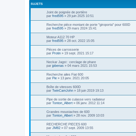
SUJETS
Joint de poignée de portière
par
fred595
»
29 juin 2025 10:51
Recherche pièce montant de porte "giroporta" pour 600D
par
fred595
»
29 mars 2024 15:41
Moteur A112 70 HP
par
fred595
»
28 oct. 2022 15:05
Pièces de carrosserie
par
Protin
»
19 sept. 2021 15:17
Neckar Jagst : cerclage de phare
par
jpbenas
»
04 mars 2021 15:53
Recherche ailes Fiat 600
par
Pie
»
13 janv. 2021 20:05
Boîte de vitesses 600D
par
TwinCamJohn
»
18 juin 2019 19:13
Pipe de sortie de culasse vers radiateur
par
Tonton_Albert
»
06 janv. 2012 11:14
Grandes moustaches de 600
par
Tonton_Albert
»
28 nov. 2009 10:03
RECHERCHE PIECES 600
par
JM82
»
07 sept. 2009 13:55