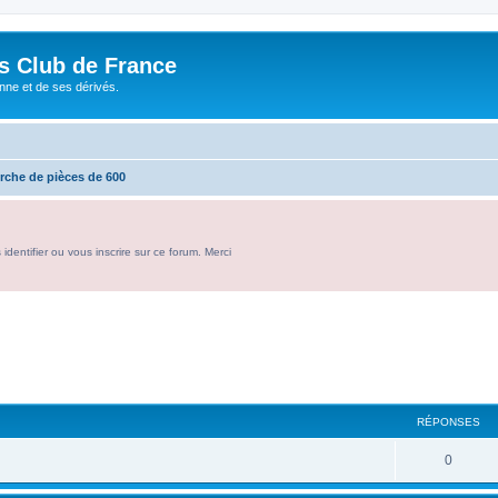
és Club de France
enne et de ses dérivés.
rche de pièces de 600
entifier ou vous inscrire sur ce forum. Merci
RÉPONSES
R
0
é