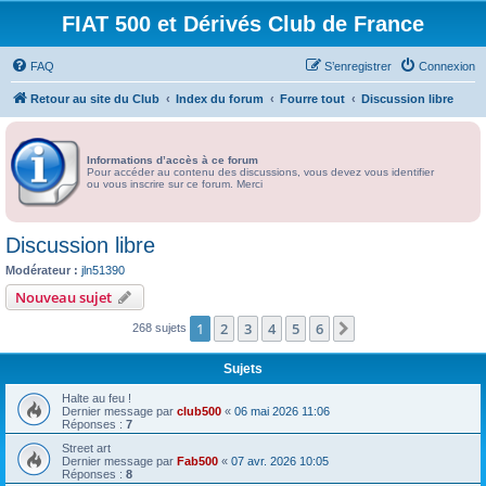
FIAT 500 et Dérivés Club de France
FAQ
S’enregistrer
Connexion
Retour au site du Club
Index du forum
Fourre tout
Discussion libre
Informations d’accès à ce forum
Pour accéder au contenu des discussions, vous devez vous identifier
ou vous inscrire sur ce forum. Merci
Discussion libre
Modérateur :
jln51390
Nouveau sujet
1
2
3
4
5
6
Suivante
268 sujets
Sujets
Halte au feu !
Dernier message par
club500
«
06 mai 2026 11:06
Réponses :
7
Street art
Dernier message par
Fab500
«
07 avr. 2026 10:05
Réponses :
8