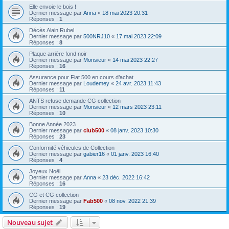
Elle envoie le bois !
Dernier message par
Anna
«
18 mai 2023 20:31
Réponses :
1
Décès Alain Rubel
Dernier message par
500NRJ10
«
17 mai 2023 22:09
Réponses :
8
Plaque arrière fond noir
Dernier message par
Monsieur
«
14 mai 2023 22:27
Réponses :
16
Assurance pour Fiat 500 en cours d’achat
Dernier message par
Loudemey
«
24 avr. 2023 11:43
Réponses :
11
ANTS refuse demande CG collection
Dernier message par
Monsieur
«
12 mars 2023 23:11
Réponses :
10
Bonne Année 2023
Dernier message par
club500
«
08 janv. 2023 10:30
Réponses :
23
Conformité véhicules de Collection
Dernier message par
gabier16
«
01 janv. 2023 16:40
Réponses :
4
Joyeux Noël
Dernier message par
Anna
«
23 déc. 2022 16:42
Réponses :
16
CG et CG collection
Dernier message par
Fab500
«
08 nov. 2022 21:39
Réponses :
19
Nouveau sujet