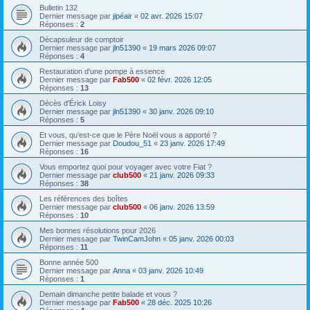
Bulletin 132
Dernier message par
jipéair
«
02 avr. 2026 15:07
Réponses :
2
Décapsuleur de comptoir
Dernier message par
jln51390
«
19 mars 2026 09:07
Réponses :
4
Restauration d'une pompe à essence
Dernier message par
Fab500
«
02 févr. 2026 12:05
Réponses :
13
Décès d'Érick Loisy
Dernier message par
jln51390
«
30 janv. 2026 09:10
Réponses :
5
Et vous, qu’est-ce que le Père Noël vous a apporté ?
Dernier message par
Doudou_51
«
23 janv. 2026 17:49
Réponses :
16
Vous emportez quoi pour voyager avec votre Fiat ?
Dernier message par
club500
«
21 janv. 2026 09:33
Réponses :
38
Les références des boîtes
Dernier message par
club500
«
06 janv. 2026 13:59
Réponses :
10
Mes bonnes résolutions pour 2026
Dernier message par
TwinCamJohn
«
05 janv. 2026 00:03
Réponses :
11
Bonne année 500
Dernier message par
Anna
«
03 janv. 2026 10:49
Réponses :
1
Demain dimanche petite balade et vous ?
Dernier message par
Fab500
«
28 déc. 2025 10:26