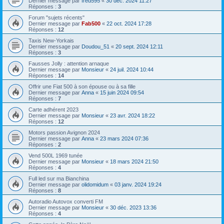
Dernier message par
fred595
«
30 déc. 2024 11:27
Réponses :
3
Forum "sujets récents"
Dernier message par
Fab500
«
22 oct. 2024 17:28
Réponses :
12
Taxis New-Yorkais
Dernier message par
Doudou_51
«
20 sept. 2024 12:11
Réponses :
3
Fausses Jolly : attention arnaque
Dernier message par
Monsieur
«
24 juil. 2024 10:44
Réponses :
14
Offrir une Fiat 500 à son épouse ou à sa fille
Dernier message par
Anna
«
15 juin 2024 09:54
Réponses :
7
Carte adhérent 2023
Dernier message par
Monsieur
«
23 avr. 2024 18:22
Réponses :
12
Motors passion Avignon 2024
Dernier message par
Anna
«
23 mars 2024 07:36
Réponses :
2
Vend 500L 1969 tunée
Dernier message par
Monsieur
«
18 mars 2024 21:50
Réponses :
4
Full led sur ma Bianchina
Dernier message par
olidomidum
«
03 janv. 2024 19:24
Réponses :
8
Autoradio Autovox converti FM
Dernier message par
Monsieur
«
30 déc. 2023 13:36
Réponses :
4