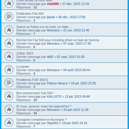
Cette année, le Père Noël
Dernier message par
club500
«
27 déc. 2023 12:34
Réponses :
12
Publication Fiat 500
Dernier message par
jipéair
«
06 déc. 2023 17:56
Réponses :
3
Suivre un Fiatou sur la route, en Italie…
Dernier message par
Monsieur
«
21 oct. 2023 21:46
Réponses :
7
Recherche Fiat 500 pour shooting photo en baie de Somme
Dernier message par
Monsieur
«
07 sept. 2023 17:40
Réponses :
6
Zolder 2023
Dernier message par
titi92
«
02 sept. 2023 10:29
Réponses :
6
Le panier
Dernier message par
Monsieur
«
04 août 2023 09:44
Réponses :
4
Problèmes FIAT 500 D
Dernier message par
Patrice-Alsace
«
18 juil. 2023 23:35
Réponses :
3
Bon anniversaire Fiat 500 !
Dernier message par
KALLISTE
«
12 juil. 2023 09:48
Réponses :
19
Et vous, qu’avez-vous fait aujourd’hui ?
Dernier message par
Monsieur
«
24 juin 2023 11:39
Réponses :
34
Garagiste compétent en Auvergne ?
Dernier message par
Steph63
«
18 juin 2023 19:16
Réponses :
7