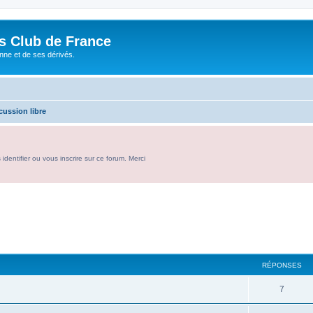
és Club de France
enne et de ses dérivés.
cussion libre
entifier ou vous inscrire sur ce forum. Merci
RÉPONSES
R
7
é