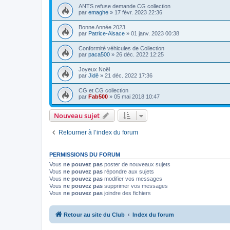
ANTS refuse demande CG collection
par
emaghe
»
17 févr. 2023 22:36
Bonne Année 2023
par
Patrice-Alsace
»
01 janv. 2023 00:38
Conformité véhicules de Collection
par
paca500
»
26 déc. 2022 12:25
Joyeux Noël
par
Jidē
»
21 déc. 2022 17:36
CG et CG collection
par
Fab500
»
05 mai 2018 10:47
Nouveau sujet
Retourner à l’index du forum
PERMISSIONS DU FORUM
Vous
ne pouvez pas
poster de nouveaux sujets
Vous
ne pouvez pas
répondre aux sujets
Vous
ne pouvez pas
modifier vos messages
Vous
ne pouvez pas
supprimer vos messages
Vous
ne pouvez pas
joindre des fichiers
Retour au site du Club
Index du forum