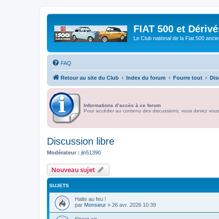
FIAT 500 et Dériv
Le Club national de la Fiat 500 anci
FAQ
Retour au site du Club
Index du forum
Fourre tout
Dis
Informations d’accès à ce forum
Pour accéder au contenu des discussions, vous devez vous id
Discussion libre
Modérateur :
jln51390
Nouveau sujet
SUJETS
Halte au feu !
par
Monsieur
»
26 avr. 2026 10:39