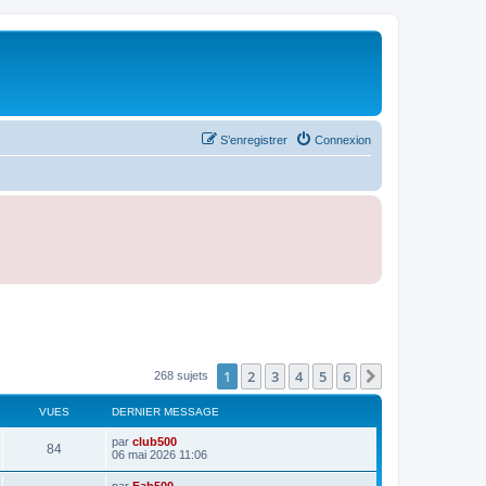
S’enregistrer
Connexion
1
2
3
4
5
6
Suivante
268 sujets
VUES
DERNIER MESSAGE
D
par
club500
V
84
e
06 mai 2026 11:06
r
u
n
D