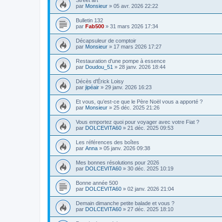
Street art
par
Monsieur
»
05 avr. 2026 22:22
Bulletin 132
par
Fab500
»
31 mars 2026 17:34
Décapsuleur de comptoir
par
Monsieur
»
17 mars 2026 17:27
Restauration d'une pompe à essence
par
Doudou_51
»
28 janv. 2026 18:44
Décès d'Érick Loisy
par
jipéair
»
29 janv. 2026 16:23
Et vous, qu’est-ce que le Père Noël vous a apporté ?
par
Monsieur
»
25 déc. 2025 21:26
Vous emportez quoi pour voyager avec votre Fiat ?
par
DOLCEVITA60
»
21 déc. 2025 09:53
Les références des boîtes
par
Anna
»
05 janv. 2026 09:38
Mes bonnes résolutions pour 2026
par
DOLCEVITA60
»
30 déc. 2025 10:19
Bonne année 500
par
DOLCEVITA60
»
02 janv. 2026 21:04
Demain dimanche petite balade et vous ?
par
DOLCEVITA60
»
27 déc. 2025 18:10