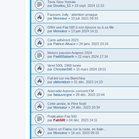
Taxis New-Yorkais
par
Doudou_51
»
19 sept. 2024 12:22
Fausses Jolly : attention arnaque
par
Monsieur
»
10 juil. 2021 09:33
Offrir une Fiat 500 à son épouse ou à sa fille
par
Monsieur
»
13 juin 2024 14:11
Carte adhérent 2023
par
Patrice-Alsace
»
24 janv. 2023 23:16
Motors passion Avignon 2024
par
Fiat600abarth
»
22 mars 2024 17:34
Vend 500L 1969 tunée
par
Christian595
»
15 mars 2024 18:01
Full led sur ma Bianchina
par
olidomidum
»
31 déc. 2023 14:23
Autoradio Autovox converti FM
par
fiatauvergne
»
29 déc. 2023 15:44
Cette année, le Père Noël
par
Monsieur
»
24 déc. 2023 20:34
Publication Fiat 500
par
Fab500
»
04 déc. 2023 14:11
Suivre un Fiatou sur la route, en Italie…
par
Monsieur
»
16 oct. 2023 09:15