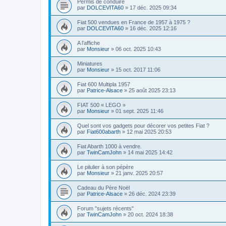
Permis de conduire
par
DOLCEVITA60
»
17 déc. 2025 09:34
Fiat 500 vendues en France de 1957 à 1975 ?
par
DOLCEVITA60
»
16 déc. 2025 12:16
A l’affiche
par
Monsieur
»
06 oct. 2025 10:43
Miniatures
par
Monsieur
»
15 oct. 2017 11:06
Fiat 600 Multipla 1957
par
Patrice-Alsace
»
25 août 2025 23:13
FIAT 500 « LEGO »
par
Monsieur
»
01 sept. 2025 11:46
Quel sont vos gadgets pour décorer vos petites Fiat ?
par
Fiat600abarth
»
12 mai 2025 20:53
Fiat Abarth 1000 à vendre.
par
TwinCamJohn
»
14 mai 2025 14:42
Le pilulier à son pépère
par
Monsieur
»
21 janv. 2025 20:57
Cadeau du Père Noël
par
Patrice-Alsace
»
26 déc. 2024 23:39
Forum "sujets récents"
par
TwinCamJohn
»
20 oct. 2024 18:38