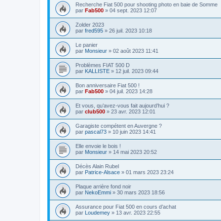
Recherche Fiat 500 pour shooting photo en baie de Somme
par
Fab500
»
04 sept. 2023 12:07
Zolder 2023
par
fred595
»
26 juil. 2023 10:18
Le panier
par
Monsieur
»
02 août 2023 11:41
Problèmes FIAT 500 D
par
KALLISTE
»
12 juil. 2023 09:44
Bon anniversaire Fiat 500 !
par
Fab500
»
04 juil. 2023 14:28
Et vous, qu’avez-vous fait aujourd’hui ?
par
club500
»
23 avr. 2023 12:01
Garagiste compétent en Auvergne ?
par
pascal73
»
10 juin 2023 14:41
Elle envoie le bois !
par
Monsieur
»
14 mai 2023 20:52
Décès Alain Rubel
par
Patrice-Alsace
»
01 mars 2023 23:24
Plaque arrière fond noir
par
NekoEmmi
»
30 mars 2023 18:56
Assurance pour Fiat 500 en cours d’achat
par
Loudemey
»
13 avr. 2023 22:55