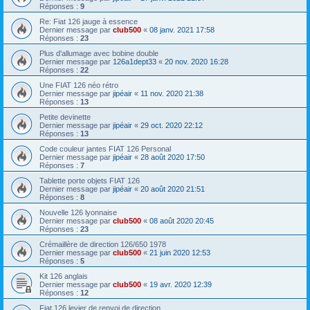
Réponses :
9
Re: Fiat 126 jauge à essence
Dernier message par
club500
«
08 janv. 2021 17:58
Réponses :
23
Plus d'allumage avec bobine double
Dernier message par
126a1dept33
«
20 nov. 2020 16:28
Réponses :
22
Une FIAT 126 néo rétro
Dernier message par
jipéair
«
11 nov. 2020 21:38
Réponses :
13
Petite devinette
Dernier message par
jipéair
«
29 oct. 2020 22:12
Réponses :
13
Code couleur jantes FIAT 126 Personal
Dernier message par
jipéair
«
28 août 2020 17:50
Réponses :
7
Tablette porte objets FIAT 126
Dernier message par
jipéair
«
20 août 2020 21:51
Réponses :
8
Nouvelle 126 lyonnaise
Dernier message par
club500
«
08 août 2020 20:45
Réponses :
23
Crémaillère de direction 126/650 1978
Dernier message par
club500
«
21 juin 2020 12:53
Réponses :
5
Kit 126 anglais
Dernier message par
club500
«
19 avr. 2020 12:39
Réponses :
12
Fiat 126 levier de renvoi de direction