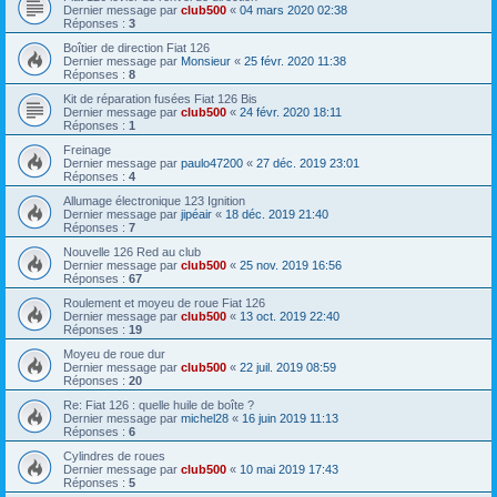
Dernier message par
club500
«
04 mars 2020 02:38
Réponses :
3
Boîtier de direction Fiat 126
Dernier message par
Monsieur
«
25 févr. 2020 11:38
Réponses :
8
Kit de réparation fusées Fiat 126 Bis
Dernier message par
club500
«
24 févr. 2020 18:11
Réponses :
1
Freinage
Dernier message par
paulo47200
«
27 déc. 2019 23:01
Réponses :
4
Allumage électronique 123 Ignition
Dernier message par
jipéair
«
18 déc. 2019 21:40
Réponses :
7
Nouvelle 126 Red au club
Dernier message par
club500
«
25 nov. 2019 16:56
Réponses :
67
Roulement et moyeu de roue Fiat 126
Dernier message par
club500
«
13 oct. 2019 22:40
Réponses :
19
Moyeu de roue dur
Dernier message par
club500
«
22 juil. 2019 08:59
Réponses :
20
Re: Fiat 126 : quelle huile de boîte ?
Dernier message par
michel28
«
16 juin 2019 11:13
Réponses :
6
Cylindres de roues
Dernier message par
club500
«
10 mai 2019 17:43
Réponses :
5