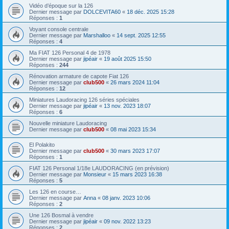
Vidéo d’époque sur la 126
Dernier message par
DOLCEVITA60
«
18 déc. 2025 15:28
Réponses :
1
Voyant console centrale
Dernier message par
Marshalloo
«
14 sept. 2025 12:55
Réponses :
4
Ma FIAT 126 Personal 4 de 1978
Dernier message par
jipéair
«
19 août 2025 15:50
Réponses :
244
Rénovation armature de capote Fiat 126
Dernier message par
club500
«
26 mars 2024 11:04
Réponses :
12
Miniatures Laudoracing 126 séries spéciales
Dernier message par
jipéair
«
13 nov. 2023 18:07
Réponses :
6
Nouvelle miniature Laudoracing
Dernier message par
club500
«
08 mai 2023 15:34
El Polakito
Dernier message par
club500
«
30 mars 2023 17:07
Réponses :
1
FIAT 126 Personal 1/18e LAUDORACING (en prévision)
Dernier message par
Monsieur
«
15 mars 2023 16:38
Réponses :
5
Les 126 en course…
Dernier message par
Anna
«
08 janv. 2023 10:06
Réponses :
2
Une 126 Bosmal à vendre
Dernier message par
jipéair
«
09 nov. 2022 13:23
Réponses :
2