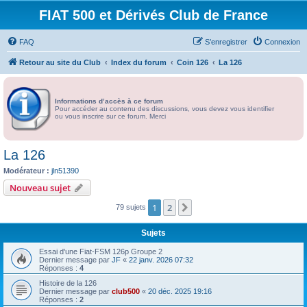
FIAT 500 et Dérivés Club de France
FAQ
S’enregistrer
Connexion
Retour au site du Club
Index du forum
Coin 126
La 126
Informations d’accès à ce forum
Pour accéder au contenu des discussions, vous devez vous identifier
ou vous inscrire sur ce forum. Merci
La 126
Modérateur :
jln51390
Nouveau sujet
1
2
Suivante
79 sujets
Sujets
Essai d'une Fiat-FSM 126p Groupe 2
Dernier message par
JF
«
22 janv. 2026 07:32
Réponses :
4
Histoire de la 126
Dernier message par
club500
«
20 déc. 2025 19:16
Réponses :
2