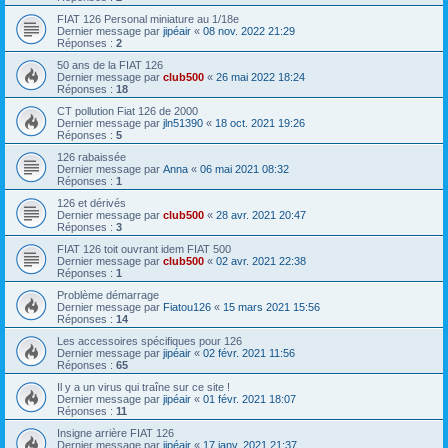
FIAT 126 Personal miniature au 1/18e
Dernier message par
jipéair
«
08 nov. 2022 21:29
Réponses :
2
50 ans de la FIAT 126
Dernier message par
club500
«
26 mai 2022 18:24
Réponses :
18
CT pollution Fiat 126 de 2000
Dernier message par
jln51390
«
18 oct. 2021 19:26
Réponses :
5
126 rabaissée
Dernier message par
Anna
«
06 mai 2021 08:32
Réponses :
1
126 et dérivés
Dernier message par
club500
«
28 avr. 2021 20:47
Réponses :
3
FIAT 126 toit ouvrant idem FIAT 500
Dernier message par
club500
«
02 avr. 2021 22:38
Réponses :
1
Problème démarrage
Dernier message par
Fiatou126
«
15 mars 2021 15:56
Réponses :
14
Les accessoires spécifiques pour 126
Dernier message par
jipéair
«
02 févr. 2021 11:56
Réponses :
65
Il y a un virus qui traîne sur ce site !
Dernier message par
jipéair
«
01 févr. 2021 18:07
Réponses :
11
Insigne arrière FIAT 126
Dernier message par
jipéair
«
17 janv. 2021 21:37