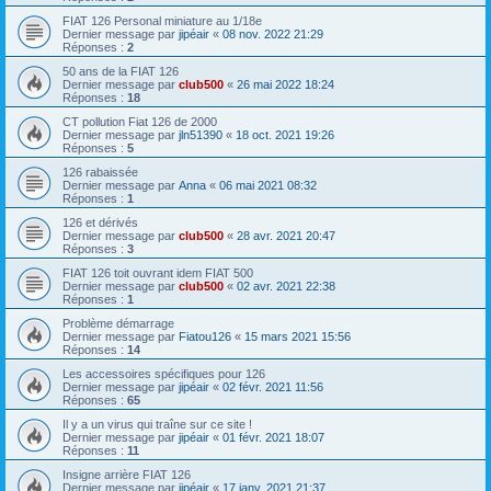
FIAT 126 Personal miniature au 1/18e
Dernier message par
jipéair
«
08 nov. 2022 21:29
Réponses :
2
50 ans de la FIAT 126
Dernier message par
club500
«
26 mai 2022 18:24
Réponses :
18
CT pollution Fiat 126 de 2000
Dernier message par
jln51390
«
18 oct. 2021 19:26
Réponses :
5
126 rabaissée
Dernier message par
Anna
«
06 mai 2021 08:32
Réponses :
1
126 et dérivés
Dernier message par
club500
«
28 avr. 2021 20:47
Réponses :
3
FIAT 126 toit ouvrant idem FIAT 500
Dernier message par
club500
«
02 avr. 2021 22:38
Réponses :
1
Problème démarrage
Dernier message par
Fiatou126
«
15 mars 2021 15:56
Réponses :
14
Les accessoires spécifiques pour 126
Dernier message par
jipéair
«
02 févr. 2021 11:56
Réponses :
65
Il y a un virus qui traîne sur ce site !
Dernier message par
jipéair
«
01 févr. 2021 18:07
Réponses :
11
Insigne arrière FIAT 126
Dernier message par
jipéair
«
17 janv. 2021 21:37