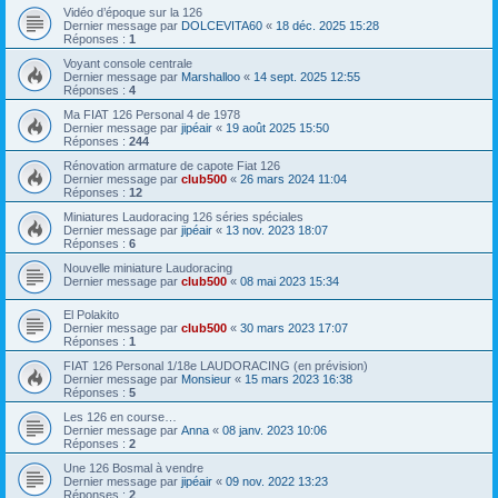
Vidéo d’époque sur la 126
Dernier message par
DOLCEVITA60
«
18 déc. 2025 15:28
Réponses :
1
Voyant console centrale
Dernier message par
Marshalloo
«
14 sept. 2025 12:55
Réponses :
4
Ma FIAT 126 Personal 4 de 1978
Dernier message par
jipéair
«
19 août 2025 15:50
Réponses :
244
Rénovation armature de capote Fiat 126
Dernier message par
club500
«
26 mars 2024 11:04
Réponses :
12
Miniatures Laudoracing 126 séries spéciales
Dernier message par
jipéair
«
13 nov. 2023 18:07
Réponses :
6
Nouvelle miniature Laudoracing
Dernier message par
club500
«
08 mai 2023 15:34
El Polakito
Dernier message par
club500
«
30 mars 2023 17:07
Réponses :
1
FIAT 126 Personal 1/18e LAUDORACING (en prévision)
Dernier message par
Monsieur
«
15 mars 2023 16:38
Réponses :
5
Les 126 en course…
Dernier message par
Anna
«
08 janv. 2023 10:06
Réponses :
2
Une 126 Bosmal à vendre
Dernier message par
jipéair
«
09 nov. 2022 13:23
Réponses :
2