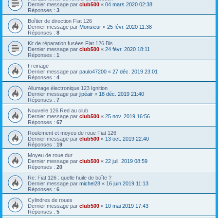
Dernier message par
club500
«
04 mars 2020 02:38
Réponses :
3
Boîtier de direction Fiat 126
Dernier message par
Monsieur
«
25 févr. 2020 11:38
Réponses :
8
Kit de réparation fusées Fiat 126 Bis
Dernier message par
club500
«
24 févr. 2020 18:11
Réponses :
1
Freinage
Dernier message par
paulo47200
«
27 déc. 2019 23:01
Réponses :
4
Allumage électronique 123 Ignition
Dernier message par
jipéair
«
18 déc. 2019 21:40
Réponses :
7
Nouvelle 126 Red au club
Dernier message par
club500
«
25 nov. 2019 16:56
Réponses :
67
Roulement et moyeu de roue Fiat 126
Dernier message par
club500
«
13 oct. 2019 22:40
Réponses :
19
Moyeu de roue dur
Dernier message par
club500
«
22 juil. 2019 08:59
Réponses :
20
Re: Fiat 126 : quelle huile de boîte ?
Dernier message par
michel28
«
16 juin 2019 11:13
Réponses :
6
Cylindres de roues
Dernier message par
club500
«
10 mai 2019 17:43
Réponses :
5