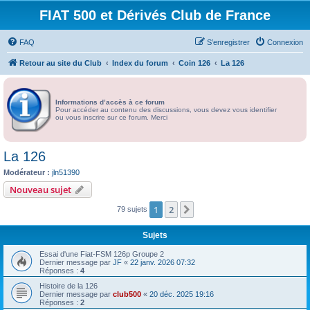
FIAT 500 et Dérivés Club de France
FAQ
S’enregistrer
Connexion
Retour au site du Club
Index du forum
Coin 126
La 126
Informations d’accès à ce forum
Pour accéder au contenu des discussions, vous devez vous identifier
ou vous inscrire sur ce forum. Merci
La 126
Modérateur :
jln51390
Nouveau sujet
1
2
Suivante
79 sujets
Sujets
Essai d'une Fiat-FSM 126p Groupe 2
Dernier message par
JF
«
22 janv. 2026 07:32
Réponses :
4
Histoire de la 126
Dernier message par
club500
«
20 déc. 2025 19:16
Réponses :
2