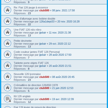
Réponses :
9
Re: Fiat 126 jauge à essence
Dernier message par
club500
«
08 janv. 2021 17:58
Réponses :
23
Plus d'allumage avec bobine double
Dernier message par
126a1dept33
«
20 nov. 2020 16:28
Réponses :
22
Une FIAT 126 néo rétro
Dernier message par
jipéair
«
11 nov. 2020 21:38
Réponses :
13
Petite devinette
Dernier message par
jipéair
«
29 oct. 2020 22:12
Réponses :
13
Code couleur jantes FIAT 126 Personal
Dernier message par
jipéair
«
28 août 2020 17:50
Réponses :
7
Tablette porte objets FIAT 126
Dernier message par
jipéair
«
20 août 2020 21:51
Réponses :
8
Nouvelle 126 lyonnaise
Dernier message par
club500
«
08 août 2020 20:45
Réponses :
23
Crémaillère de direction 126/650 1978
Dernier message par
club500
«
21 juin 2020 12:53
Réponses :
5
Kit 126 anglais
Dernier message par
club500
«
19 avr. 2020 12:39
Réponses :
12
Fiat 126 levier de renvoi de direction