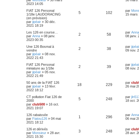
par
Monsieur
»
30 mars
30 mars 
s
r
a
s
r
2023 14:05
o
s
m
g
é
u
n
e
e
e
D
FIAT 126 Personal
par
Mons
i
s
n
R
V
5
102
p
e
e
1/18e LAUDORACING
15 mars 
e
s
r
(en prévision)
s
r
a
s
é
u
n
par
jipéair
»
30 déc.
o
s
m
g
i
2021 18:19
e
e
e
p
e
e
s
n
D
Les 126 en course…
par
Anna
r
s
R
V
2
58
e
par
Anna
»
08 janv.
08 janv.
s
o
s
m
a
s
r
2023 00:35
e
g
é
u
n
s
n
e
e
D
Une 126 Bosmal à
par
jipéai
i
s
R
V
2
38
p
e
e
vendre
09 nov. 
e
a
s
r
par
jipéair
»
08 nov.
s
r
g
é
u
n
2022 21:43
o
s
m
e
e
i
e
p
e
D
FIAT 126 Personal
par
jipéai
e
s
n
R
V
2
39
e
miniature au 1/18e
08 nov. 
s
r
s
r
par
jipéair
»
05 nov.
o
s
m
a
s
é
u
n
2022 21:49
e
g
i
s
n
e
e
p
e
D
50 ans de la FIAT 126
par
club
e
s
R
V
18
229
e
par
jipéair
»
13 févr.
26 mai 2
r
a
s
r
2022 18:12
s
o
s
m
g
é
u
n
e
e
e
D
CT pollution Fiat 126 de
par
jln51
i
s
n
R
V
5
248
p
e
e
2000
18 oct. 
e
s
r
par
club500
»
16 oct.
s
r
a
s
é
u
n
2021 19:07
o
s
m
g
i
e
e
e
p
e
D
126 rabaissée
par
Anna
e
s
R
n
V
1
296
e
par
Fiatou126
»
04 mai
06 mai 2
r
s
r
2021 18:12
s
o
s
m
a
é
s
u
n
e
g
D
126 et dérivés
par
club
i
s
n
R
V
e
3
248
p
e
e
e
par
Monsieur
»
28 avr.
28 avr. 
e
s
r
2021 15:30
r
a