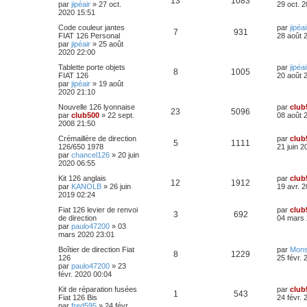
n
R
V
13
1083
p
e
e
par
jipéair
»
27 oct.
29 oct. 
e
s
r
2020 15:51
s
r
a
s
é
u
n
o
s
m
g
D
Code couleur jantes
par
jipéai
i
e
R
V
e
7
931
e
p
e
e
FIAT 126 Personal
28 août 
e
s
n
r
par
jipéair
»
25 août
r
s
é
u
n
2020 22:00
s
o
s
m
a
s
i
e
g
p
e
D
Tablette porte objets
par
jipéai
e
s
R
n
V
e
8
1005
e
e
FIAT 126
20 août 
r
s
r
par
jipéair
»
19 août
o
s
m
a
é
s
u
n
2020 21:10
s
e
g
i
s
n
e
p
e
e
D
Nouvelle 126 lyonnaise
par
club
e
s
R
V
23
5096
e
par
club500
»
22 sept.
08 août 
r
a
s
r
2008 21:50
o
s
s
m
g
é
u
n
e
e
e
D
Crémaillère de direction
par
club
i
s
n
R
V
5
1111
p
e
e
126/650 1978
21 juin 2
e
s
r
par
chancel126
»
20 juin
s
r
a
s
é
u
n
2020 06:55
o
s
m
g
i
e
e
e
p
e
D
Kit 126 anglais
par
club
e
s
n
R
V
12
1912
e
par
KANOLB
»
26 juin
19 avr. 
r
s
r
2019 02:24
s
o
s
m
a
s
é
u
n
e
g
D
Fiat 126 levier de renvoi
par
club
i
s
n
R
V
e
3
692
e
p
e
e
de direction
04 mars 
e
s
r
par
paulo47200
»
03
r
a
s
é
u
n
mars 2020 23:01
s
o
s
m
g
i
e
e
e
p
e
D
Boîtier de direction Fiat
par
Mons
e
s
R
n
V
8
1229
e
126
25 févr. 
r
s
r
par
paulo47200
»
23
s
o
s
m
a
é
s
u
n
févr. 2020 00:04
e
g
i
s
n
e
p
e
e
D
Kit de réparation fusées
par
club
e
s
R
V
1
543
e
Fiat 126 Bis
24 févr. 
r
a
s
r
par
fred595
»
24 févr.
m