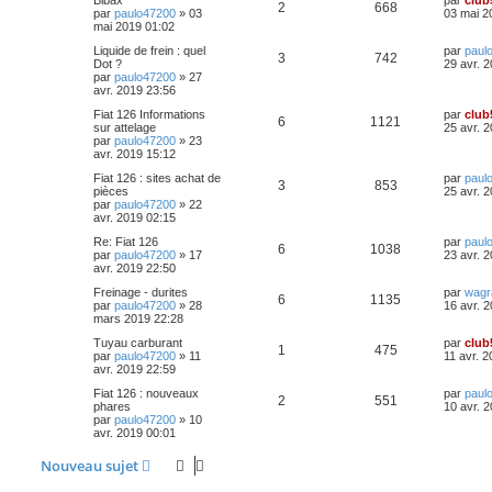
Bibax
par
club
i
e
R
V
e
2
668
e
p
e
e
par
paulo47200
»
03
03 mai 2
e
s
n
r
mai 2019 01:02
r
s
é
u
n
s
o
s
m
a
s
D
Liquide de frein : quel
par
paul
i
e
R
V
g
3
742
p
e
e
Dot ?
29 avr. 
e
s
n
e
e
r
par
paulo47200
»
27
r
s
é
u
n
avr. 2019 23:56
o
s
m
a
s
i
s
e
g
p
e
D
Fiat 126 Informations
par
club
e
s
n
R
V
e
6
1121
e
e
sur attelage
25 avr. 
r
s
r
par
paulo47200
»
23
o
s
m
a
s
é
u
n
avr. 2019 15:12
s
e
g
i
s
n
e
e
p
e
D
Fiat 126 : sites achat de
par
paul
e
s
R
V
3
853
e
pièces
25 avr. 
r
a
s
r
par
paulo47200
»
22
s
o
s
m
g
é
u
n
avr. 2019 02:15
e
e
e
i
s
n
p
e
D
Re: Fiat 126
par
paul
e
s
R
V
6
1038
e
par
paulo47200
»
17
23 avr. 
s
r
a
s
r
avr. 2019 22:50
o
s
m
g
é
u
n
e
e
e
D
Freinage - durites
par
wag
i
s
n
R
V
6
1135
p
e
e
par
paulo47200
»
28
16 avr. 
e
s
r
mars 2019 22:28
s
r
a
s
é
u
n
o
s
m
g
D
Tuyau carburant
par
club
i
e
R
V
e
1
475
e
p
e
e
par
paulo47200
»
11
11 avr. 
e
s
n
r
avr. 2019 22:59
r
s
é
u
n
s
o
s
m
a
s
D
Fiat 126 : nouveaux
par
paul
i
e
R
V
g
2
551
p
e
e
phares
10 avr. 
e
s
n
e
e
r
par
paulo47200
»
10
r
s
é
u
n
avr. 2019 00:01
o
s
m
a
s
i
s
e
g
p
e
e
s
Nouveau sujet
n
e
e
r
s
o
s
m
a