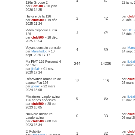
R
V
4
47
e
126p Groupe 2
22 janv.
r
par
Fab500
»
20 janv.
é
u
n
2026 14:25
i
p
e
D
Histoire de la 126
par
club
e
R
V
2
42
e
par
club500
»
19 déc.
20 déc. 
r
r
2025 21:24
o
s
m
é
u
n
e
D
Vidéo d’époque sur la
par
DOL
i
s
n
R
V
1
24
p
e
e
126
18 déc. 
e
s
r
par
club500
»
18 déc.
r
a
s
é
u
n
2025 13:54
o
s
m
g
i
e
e
e
p
e
D
Voyant console centrale
par
Mars
e
s
n
R
V
4
39
e
par
Marshalloo
»
13
14 sept.
r
s
r
sept. 2025 17:17
s
o
s
m
a
s
é
u
n
e
g
D
Ma FIAT 126 Personal 4
par
jipéai
i
s
n
R
V
e
244
14236
e
p
e
e
de 1978
19 août 
e
s
r
par
jipéair
»
01 nov.
r
a
s
é
u
n
2020 17:24
s
o
s
m
g
i
e
e
e
p
e
D
Rénovation armature de
par
club
e
s
n
R
V
12
115
e
capote Fiat 126
26 mars 
r
s
r
par
jipéair
»
22 mars
s
o
s
m
a
s
é
u
n
2024 18:08
e
g
i
s
n
e
e
p
e
D
Miniatures Laudoracing
par
jipéai
e
s
R
V
6
95
e
126 séries spéciales
13 nov. 
r
a
s
r
par
club500
»
28 oct.
s
o
s
m
g
é
u
n
2023 18:05
e
e
e
i
s
n
p
e
D
Nouvelle miniature
par
club
e
s
R
V
0
33
e
Laudoracing
08 mai 2
s
r
a
s
r
par
club500
»
08 mai
o
s
m
g
é
u
n
2023 15:34
e
e
e
i
s
n
p
e
D
El Polakito
par
club
e
s
R
V
1
32
e