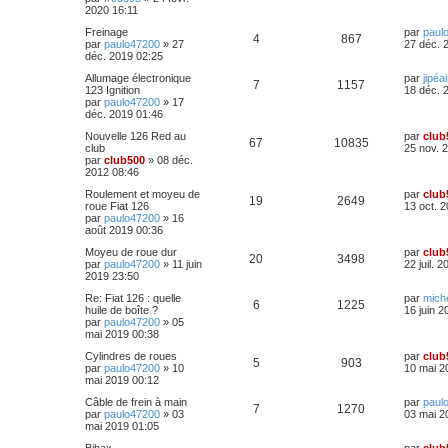
o
s
s
g
é
u
n
2020 16:11
e
e
e
i
s
n
p
e
D
Freinage
par
paul
e
s
R
V
4
867
e
par
paulo47200
»
27
27 déc. 
s
r
a
s
r
déc. 2019 02:25
o
s
m
g
é
u
n
e
e
e
D
Allumage électronique
par
jipéai
i
s
n
R
V
7
1157
p
e
e
123 Ignition
18 déc. 
e
s
r
par
paulo47200
»
17
s
r
a
s
é
u
n
déc. 2019 01:46
o
s
m
g
i
e
e
e
p
e
D
Nouvelle 126 Red au
par
club
e
s
n
R
V
67
10835
e
club
25 nov. 
r
s
r
par
club500
»
08 déc.
s
o
s
m
a
s
é
u
n
2012 08:46
e
g
i
s
n
e
e
p
e
D
Roulement et moyeu de
par
club
e
s
R
V
19
2649
e
roue Fiat 126
13 oct. 
r
a
s
r
par
paulo47200
»
16
s
o
s
m
g
é
u
n
août 2019 00:36
e
e
e
i
s
n
p
e
D
Moyeu de roue dur
par
club
e
s
R
V
20
3498
e
par
paulo47200
»
11 juin
22 juil. 
s
r
a
s
r
2019 23:50
o
s
m
g
é
u
n
e
e
e
D
Re: Fiat 126 : quelle
par
mich
i
s
R
n
V
6
1225
p
e
e
huile de boîte ?
16 juin 2
e
s
r
par
paulo47200
»
05
s
r
a
é
s
u
n
mai 2019 00:38
o
s
m
g
i
e
e
p
e
e
D
Cylindres de roues
par
club
e
s
R
n
V
5
903
e
par
paulo47200
»
10
10 mai 2
r
s
r
mai 2019 00:12
o
s
s
m
a
é
s
u
n
e
g
D
Câble de frein à main
par
paul
i
s
n
R
V
e
7
1270
p
e
e
e
par
paulo47200
»
03
03 mai 2
e
s
r
mai 2019 01:05
r
a
s
é
u
n
o
s
s
m
g
D