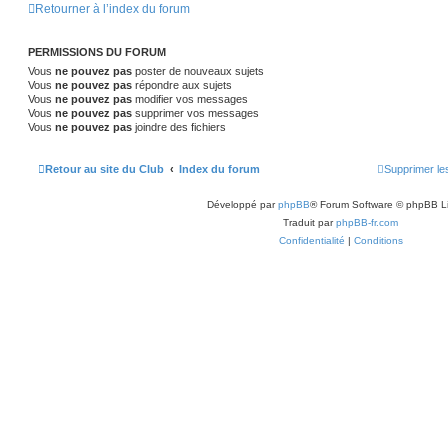
s
s
e
g
Retourner à l’index du forum
s
n
e
e
s
a
s
s
PERMISSIONS DU FORUM
g
e
Vous
ne pouvez pas
poster de nouveaux sujets
e
Vous
ne pouvez pas
répondre aux sujets
s
Vous
ne pouvez pas
modifier vos messages
Vous
ne pouvez pas
supprimer vos messages
Vous
ne pouvez pas
joindre des fichiers
Retour au site du Club
Index du forum
Supprimer le
Développé par
phpBB
® Forum Software © phpBB L
Traduit par
phpBB-fr.com
Confidentialité
|
Conditions