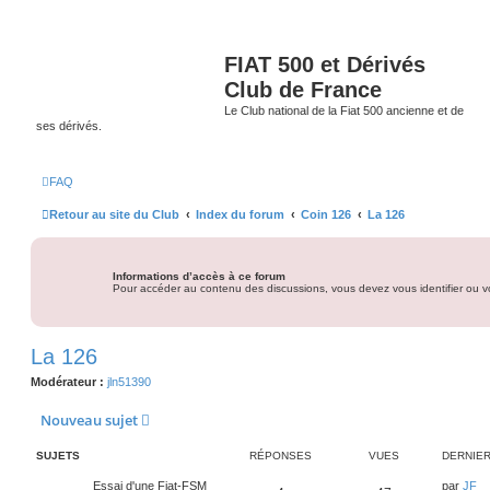
FIAT 500 et Dérivés
Club de France
Le Club national de la Fiat 500 ancienne et de
ses dérivés.
FAQ
Retour au site du Club
Index du forum
Coin 126
La 126
Informations d’accès à ce forum
Pour accéder au contenu des discussions, vous devez vous identifier ou vo
La 126
Modérateur :
jln51390
Nouveau sujet
SUJETS
RÉPONSES
VUES
DERNIE
D
Essai d'une Fiat-FSM
par
JF