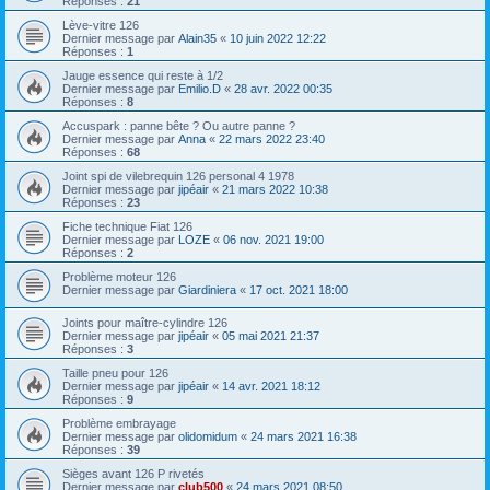
Réponses :
21
Lève-vitre 126
Dernier message par
Alain35
«
10 juin 2022 12:22
Réponses :
1
Jauge essence qui reste à 1/2
Dernier message par
Emilio.D
«
28 avr. 2022 00:35
Réponses :
8
Accuspark : panne bête ? Ou autre panne ?
Dernier message par
Anna
«
22 mars 2022 23:40
Réponses :
68
Joint spi de vilebrequin 126 personal 4 1978
Dernier message par
jipéair
«
21 mars 2022 10:38
Réponses :
23
Fiche technique Fiat 126
Dernier message par
LOZE
«
06 nov. 2021 19:00
Réponses :
2
Problème moteur 126
Dernier message par
Giardiniera
«
17 oct. 2021 18:00
Joints pour maître-cylindre 126
Dernier message par
jipéair
«
05 mai 2021 21:37
Réponses :
3
Taille pneu pour 126
Dernier message par
jipéair
«
14 avr. 2021 18:12
Réponses :
9
Problème embrayage
Dernier message par
olidomidum
«
24 mars 2021 16:38
Réponses :
39
Sièges avant 126 P rivetés
Dernier message par
club500
«
24 mars 2021 08:50