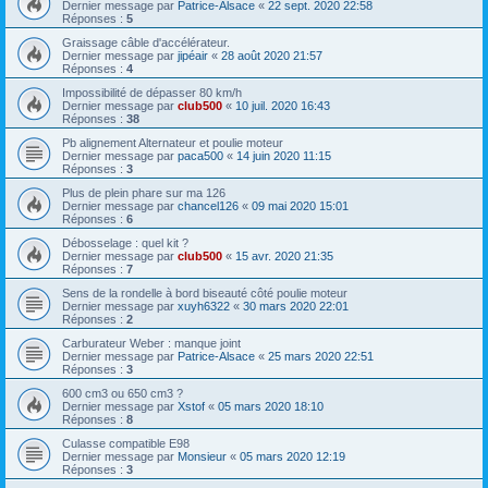
Dernier message par
Patrice-Alsace
«
22 sept. 2020 22:58
Réponses :
5
Graissage câble d'accélérateur.
Dernier message par
jipéair
«
28 août 2020 21:57
Réponses :
4
Impossibilité de dépasser 80 km/h
Dernier message par
club500
«
10 juil. 2020 16:43
Réponses :
38
Pb alignement Alternateur et poulie moteur
Dernier message par
paca500
«
14 juin 2020 11:15
Réponses :
3
Plus de plein phare sur ma 126
Dernier message par
chancel126
«
09 mai 2020 15:01
Réponses :
6
Débosselage : quel kit ?
Dernier message par
club500
«
15 avr. 2020 21:35
Réponses :
7
Sens de la rondelle à bord biseauté côté poulie moteur
Dernier message par
xuyh6322
«
30 mars 2020 22:01
Réponses :
2
Carburateur Weber : manque joint
Dernier message par
Patrice-Alsace
«
25 mars 2020 22:51
Réponses :
3
600 cm3 ou 650 cm3 ?
Dernier message par
Xstof
«
05 mars 2020 18:10
Réponses :
8
Culasse compatible E98
Dernier message par
Monsieur
«
05 mars 2020 12:19
Réponses :
3