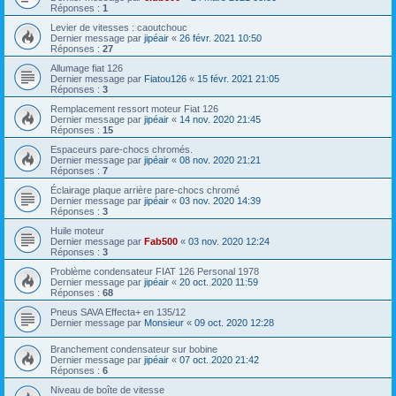
Réponses :
1
Levier de vitesses : caoutchouc
Dernier message par
jipéair
«
26 févr. 2021 10:50
Réponses :
27
Allumage fiat 126
Dernier message par
Fiatou126
«
15 févr. 2021 21:05
Réponses :
3
Remplacement ressort moteur Fiat 126
Dernier message par
jipéair
«
14 nov. 2020 21:45
Réponses :
15
Espaceurs pare-chocs chromés.
Dernier message par
jipéair
«
08 nov. 2020 21:21
Réponses :
7
Éclairage plaque arrière pare-chocs chromé
Dernier message par
jipéair
«
03 nov. 2020 14:39
Réponses :
3
Huile moteur
Dernier message par
Fab500
«
03 nov. 2020 12:24
Réponses :
3
Problème condensateur FIAT 126 Personal 1978
Dernier message par
jipéair
«
20 oct. 2020 11:59
Réponses :
68
Pneus SAVA Effecta+ en 135/12
Dernier message par
Monsieur
«
09 oct. 2020 12:28
Branchement condensateur sur bobine
Dernier message par
jipéair
«
07 oct. 2020 21:42
Réponses :
6
Niveau de boîte de vitesse