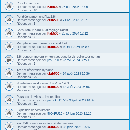
Capot semi-ouvert
Dernier message par
Fab500
«
26 oct. 2025 14:05
Réponses :
10
Pot d'échappement Fiat 126
Dernier message par
club500
«
21 oct. 2025 20:21
Réponses :
5
Carburateur poreux et réglage ralenti
Dernier message par
Fab500
«
26 oct. 2024 12:12
Réponses :
5
Remplacement pare-chocs Fiat 126
Dernier message par
club500
«
10 mai 2024 15:09
Réponses :
8
126 support moteur en contact avec la vis collecteur échap
Dernier message par
jln51390
«
22 avr. 2024 08:50
Réponses :
1
Test et réparation dynamo
Dernier message par
club500
«
14 août 2023 16:36
Réponses :
20
Sonde température sur 126A de 1983
Dernier message par
club500
«
12 août 2023 08:58
Réponses :
4
Passage de vitesse impossible
Dernier message par
patrick.t1977
«
30 juil. 2023 10:37
Réponses :
11
Explosion de ventilateur
Dernier message par
500NRJ10
«
27 juin 2023 22:28
Réponses :
8
Fiat 126 : coupure moteur et détonations
Dernier message par
club500
«
08 janv. 2023 10:35