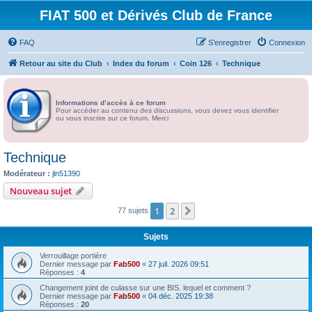
FIAT 500 et Dérivés Club de France
FAQ
S’enregistrer
Connexion
Retour au site du Club
Index du forum
Coin 126
Technique
Informations d’accès à ce forum
Pour accéder au contenu des discussions, vous devez vous identifier
ou vous inscrire sur ce forum. Merci
Technique
Modérateur :
jln51390
Nouveau sujet
1
2
Suivante
77 sujets
Sujets
Verrouillage portière
Dernier message par
Fab500
«
27 juil. 2026 09:51
Réponses :
4
Changement joint de culasse sur une BIS. lequel et comment ?
Dernier message par
Fab500
«
04 déc. 2025 19:38
Réponses :
20