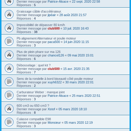
Dernier message par
Patrice-Alsace
«
22 sept. 2020 22:58
Réponses :
5
Graissage câble d'accélérateur.
Dernier message par
jipéair
«
28 août 2020 21:57
Réponses :
4
Impossibilité de dépasser 80 km/h
Dernier message par
club500
«
10 juil. 2020 16:43
Réponses :
38
Pb alignement Alternateur et poulie moteur
Dernier message par
paca500
«
14 juin 2020 11:15
Réponses :
3
Plus de plein phare sur ma 126
Dernier message par
chancel126
«
09 mai 2020 15:01
Réponses :
6
Débosselage : quel kit ?
Dernier message par
club500
«
15 avr. 2020 21:35
Réponses :
7
Sens de la rondelle à bord biseauté côté poulie moteur
Dernier message par
xuyh6322
«
30 mars 2020 22:01
Réponses :
2
Carburateur Weber : manque joint
Dernier message par
Patrice-Alsace
«
25 mars 2020 22:51
Réponses :
3
600 cm3 ou 650 cm3 ?
Dernier message par
Xstof
«
05 mars 2020 18:10
Réponses :
8
Culasse compatible E98
Dernier message par
Monsieur
«
05 mars 2020 12:19
Réponses :
3