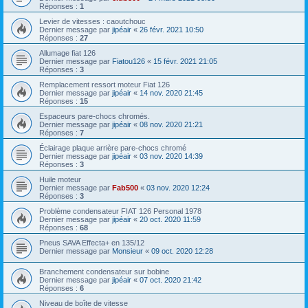
Réponses :
1
Levier de vitesses : caoutchouc
Dernier message par
jipéair
«
26 févr. 2021 10:50
Réponses :
27
Allumage fiat 126
Dernier message par
Fiatou126
«
15 févr. 2021 21:05
Réponses :
3
Remplacement ressort moteur Fiat 126
Dernier message par
jipéair
«
14 nov. 2020 21:45
Réponses :
15
Espaceurs pare-chocs chromés.
Dernier message par
jipéair
«
08 nov. 2020 21:21
Réponses :
7
Éclairage plaque arrière pare-chocs chromé
Dernier message par
jipéair
«
03 nov. 2020 14:39
Réponses :
3
Huile moteur
Dernier message par
Fab500
«
03 nov. 2020 12:24
Réponses :
3
Problème condensateur FIAT 126 Personal 1978
Dernier message par
jipéair
«
20 oct. 2020 11:59
Réponses :
68
Pneus SAVA Effecta+ en 135/12
Dernier message par
Monsieur
«
09 oct. 2020 12:28
Branchement condensateur sur bobine
Dernier message par
jipéair
«
07 oct. 2020 21:42
Réponses :
6
Niveau de boîte de vitesse