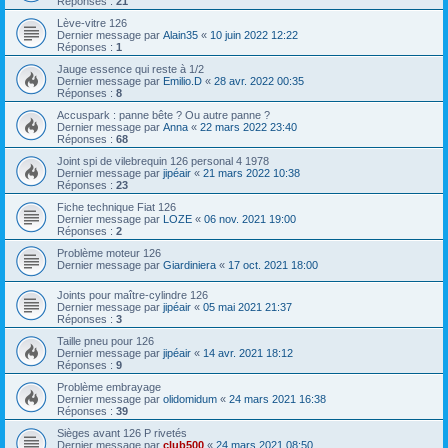
Réponses :
21
Lève-vitre 126
Dernier message par
Alain35
«
10 juin 2022 12:22
Réponses :
1
Jauge essence qui reste à 1/2
Dernier message par
Emilio.D
«
28 avr. 2022 00:35
Réponses :
8
Accuspark : panne bête ? Ou autre panne ?
Dernier message par
Anna
«
22 mars 2022 23:40
Réponses :
68
Joint spi de vilebrequin 126 personal 4 1978
Dernier message par
jipéair
«
21 mars 2022 10:38
Réponses :
23
Fiche technique Fiat 126
Dernier message par
LOZE
«
06 nov. 2021 19:00
Réponses :
2
Problème moteur 126
Dernier message par
Giardiniera
«
17 oct. 2021 18:00
Joints pour maître-cylindre 126
Dernier message par
jipéair
«
05 mai 2021 21:37
Réponses :
3
Taille pneu pour 126
Dernier message par
jipéair
«
14 avr. 2021 18:12
Réponses :
9
Problème embrayage
Dernier message par
olidomidum
«
24 mars 2021 16:38
Réponses :
39
Sièges avant 126 P rivetés
Dernier message par
club500
«
24 mars 2021 08:50