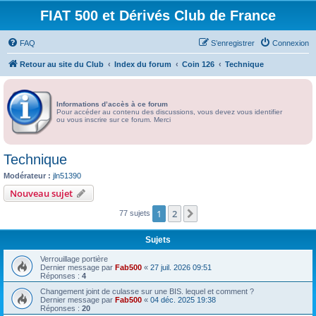
FIAT 500 et Dérivés Club de France
FAQ
S’enregistrer
Connexion
Retour au site du Club
Index du forum
Coin 126
Technique
Informations d’accès à ce forum
Pour accéder au contenu des discussions, vous devez vous identifier
ou vous inscrire sur ce forum. Merci
Technique
Modérateur :
jln51390
Nouveau sujet
1
2
Suivante
77 sujets
Sujets
Verrouillage portière
Dernier message par
Fab500
«
27 juil. 2026 09:51
Réponses :
4
Changement joint de culasse sur une BIS. lequel et comment ?
Dernier message par
Fab500
«
04 déc. 2025 19:38
Réponses :
20