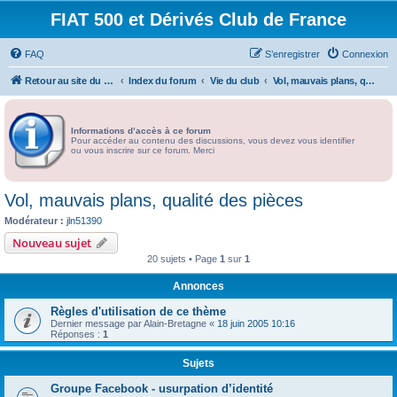
FIAT 500 et Dérivés Club de France
FAQ
S’enregistrer
Connexion
Retour au site du Club
Index du forum
Vie du club
Vol, mauvais plans, qualité des pièces
Informations d’accès à ce forum
Pour accéder au contenu des discussions, vous devez vous identifier
ou vous inscrire sur ce forum. Merci
Vol, mauvais plans, qualité des pièces
Modérateur :
jln51390
Nouveau sujet
20 sujets • Page
1
sur
1
Annonces
Règles d'utilisation de ce thème
Dernier message par
Alain-Bretagne
«
18 juin 2005 10:16
Réponses :
1
Sujets
Groupe Facebook - usurpation d’identité