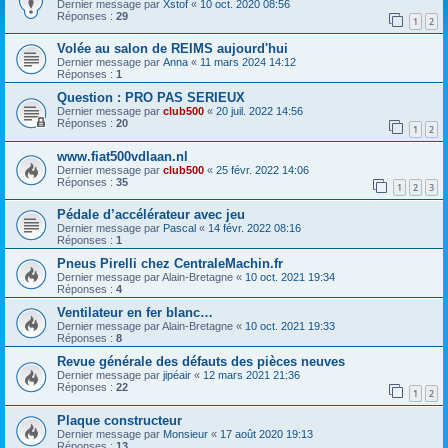
Dernier message par
Xstof
«
10 oct. 2020 08:56
Réponses :
29
1
2
Volée au salon de REIMS aujourd'hui
Dernier message par
Anna
«
11 mars 2024 14:12
Réponses :
1
Question : PRO PAS SERIEUX
Dernier message par
club500
«
20 juil. 2022 14:56
Réponses :
20
1
2
www.fiat500vdlaan.nl
Dernier message par
club500
«
25 févr. 2022 14:06
Réponses :
35
1
2
3
Pédale d’accélérateur avec jeu
Dernier message par
Pascal
«
14 févr. 2022 08:16
Réponses :
1
Pneus Pirelli chez CentraleMachin.fr
Dernier message par
Alain-Bretagne
«
10 oct. 2021 19:34
Réponses :
4
Ventilateur en fer blanc…
Dernier message par
Alain-Bretagne
«
10 oct. 2021 19:33
Réponses :
8
Revue générale des défauts des pièces neuves
Dernier message par
jipéair
«
12 mars 2021 21:36
Réponses :
22
1
2
Plaque constructeur
Dernier message par
Monsieur
«
17 août 2020 19:13
Réponses :
13