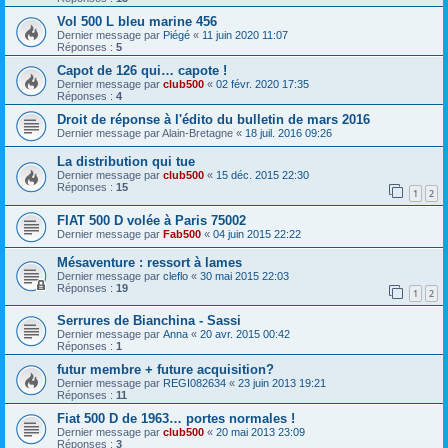
Vol 500 L bleu marine 456
Dernier message par
Piégé
«
11 juin 2020 11:07
Réponses :
5
Capot de 126 qui… capote !
Dernier message par
club500
«
02 févr. 2020 17:35
Réponses :
4
Droit de réponse à l'édito du bulletin de mars 2016
Dernier message par
Alain-Bretagne
«
18 juil. 2016 09:26
La distribution qui tue
Dernier message par
club500
«
15 déc. 2015 22:30
Réponses :
15
1
2
FIAT 500 D volée à Paris 75002
Dernier message par
Fab500
«
04 juin 2015 22:22
Mésaventure : ressort à lames
Dernier message par
cleflo
«
30 mai 2015 22:03
Réponses :
19
1
2
Serrures de Bianchina - Sassi
Dernier message par
Anna
«
20 avr. 2015 00:42
Réponses :
1
futur membre + future acquisition?
Dernier message par
REGI082634
«
23 juin 2013 19:21
Réponses :
11
Fiat 500 D de 1963… portes normales !
Dernier message par
club500
«
20 mai 2013 23:09
Réponses :
3