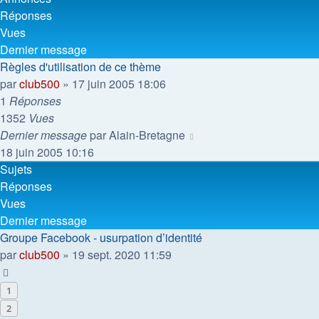
Réponses
Vues
Dernier message
Règles d'utilisation de ce thème
par
club500
»
17 juin 2005 18:06
1
Réponses
1352
Vues
Dernier message
par
Alain-Bretagne
18 juin 2005 10:16
Sujets
Réponses
Vues
Dernier message
Groupe Facebook - usurpation d’identité
par
club500
»
19 sept. 2020 11:59
1
2