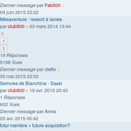
Dernier message
par
Fab500
04 juin 2015 22:22
Mésaventure : ressort à lames
par
club500
»
03 mars 2014 13:44
1
2
19
Réponses
5198
Vues
Dernier message
par
cleflo
30 mai 2015 22:03
Serrures de Bianchina - Sassi
par
club500
»
19 avr. 2015 20:43
1
Réponses
602
Vues
Dernier message
par
Anna
20 avr. 2015 00:42
futur membre + future acquisition?