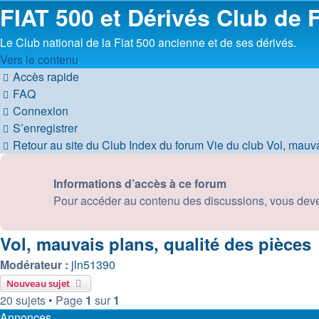
FIAT 500 et Dérivés Club de 
Le Club national de la Fiat 500 ancienne et de ses dérivés.
Vers le contenu
Accès rapide
FAQ
Connexion
S’enregistrer
Retour au site du Club
Index du forum
Vie du club
Vol, mauva
Informations d’accès à ce forum
Pour accéder au contenu des discussions, vous devez 
Vol, mauvais plans, qualité des pièces
Modérateur :
jln51390
Nouveau sujet
20 sujets • Page
1
sur
1
Annonces