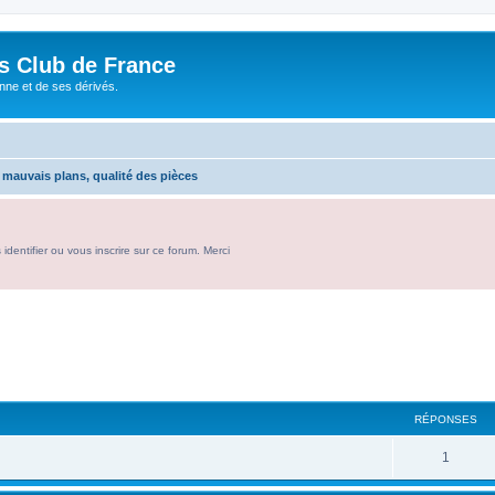
és Club de France
enne et de ses dérivés.
, mauvais plans, qualité des pièces
entifier ou vous inscrire sur ce forum. Merci
RÉPONSES
R
1
é