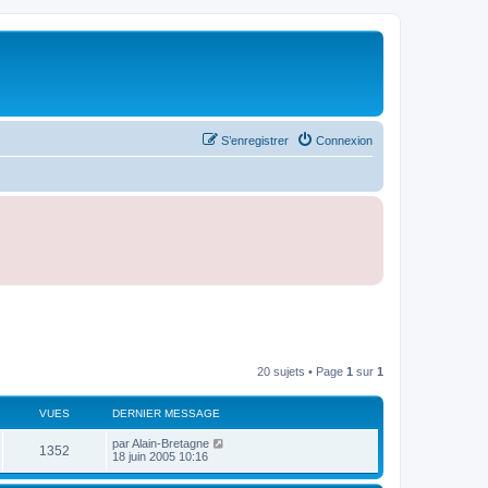
S’enregistrer
Connexion
20 sujets • Page
1
sur
1
VUES
DERNIER MESSAGE
D
par
Alain-Bretagne
V
1352
e
18 juin 2005 10:16
r
u
n