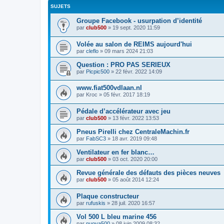
SUJETS
Groupe Facebook - usurpation d’identité
par
club500
»
19 sept. 2020 11:59
Volée au salon de REIMS aujourd'hui
par
cleflo
»
09 mars 2024 21:03
Question : PRO PAS SERIEUX
par
Picpic500
»
22 févr. 2022 14:09
www.fiat500vdlaan.nl
par
Kroc
»
05 févr. 2017 18:19
Pédale d’accélérateur avec jeu
par
club500
»
13 févr. 2022 13:53
Pneus Pirelli chez CentraleMachin.fr
par
FabSC3
»
18 avr. 2019 09:48
Ventilateur en fer blanc…
par
club500
»
03 oct. 2020 20:00
Revue générale des défauts des pièces neuves
par
club500
»
05 août 2014 12:24
Plaque constructeur
par
rufuskis
»
28 juil. 2020 16:57
Vol 500 L bleu marine 456
par
nuova500
»
08 juin 2009 08:32