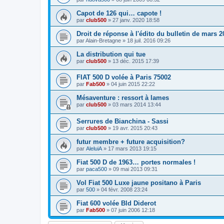
Capot de 126 qui… capote !
par
club500
»
27 janv. 2020 18:58
Droit de réponse à l'édito du bulletin de mars 2
par
Alain-Bretagne
»
18 juil. 2016 09:26
La distribution qui tue
par
club500
»
13 déc. 2015 17:39
FIAT 500 D volée à Paris 75002
par
Fab500
»
04 juin 2015 22:22
Mésaventure : ressort à lames
par
club500
»
03 mars 2014 13:44
Serrures de Bianchina - Sassi
par
club500
»
19 avr. 2015 20:43
futur membre + future acquisition?
par
AleluiA
»
17 mars 2013 19:15
Fiat 500 D de 1963… portes normales !
par
paca500
»
09 mai 2013 09:31
Vol Fiat 500 Luxe jaune positano à Paris
par
500
»
04 févr. 2008 23:24
Fiat 600 volée Bld Diderot
par
Fab500
»
07 juin 2006 12:18