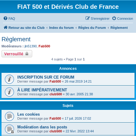
FIAT 500 et Dérivés Club de France
FAQ
S’enregistrer
Connexion
Retour au site du Club
Index du forum
Règles du Forum
Règlement
Règlement
Modérateurs :
jln51390
,
Fab500
Verrouillé
4 sujets • Page
1
sur
1
Annonces
INSCRIPTION SUR CE FORUM
Dernier message par
Fab500
«
26 mai 2019 14:21
À LIRE IMPÉRATIVEMENT
Dernier message par
club500
«
30 avr. 2005 21:38
Sujets
Les cookies
Dernier message par
Fab500
«
17 juil. 2026 17:02
Modération dans les posts
Dernier message par
club500
«
22 févr. 2022 13:44