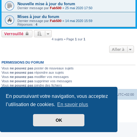
Nouvelle mise à jour du forum
Dernier message par
Fab500
«
25 mai 2020 17:50
Mises à jour du forum
Dernier message par
Fab500
«
14 mai 2020 15:59
Réponses :
4
Verrouillé
4 sujets • Page
1
sur
1
Aller à
PERMISSIONS DU FORUM
Vous
ne pouvez pas
poster de nouveaux sujets
Vous
ne pouvez pas
répondre aux sujets
Vous
ne pouvez pas
modifier vos messages
Vous
ne pouvez pas
supprimer vos messages
Vous
ne pouvez pas
joindre des fichiers
Retour au site du Club
Index du forum
Heures au format
UTC+02:00
En poursuivant votre navigation, vous acceptez
l’utilisation de cookies.
En savoir plus
Développé par
phpBB
® Forum Software © phpBB Limited
Traduit par
phpBB-fr.com
Confidentialité
|
Conditions
OK