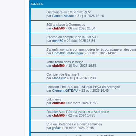
SUJETS
Giardiniera au 1/18e "NOREV"
par
Patrice-Alsace
»
31 juil. 2026 16:16
500 anglaise à Guernesey
par
club500
»
06 mai 2026 21:04
Cadran du compteur de la Fiat 500
par
mt4450
»
22 déc. 2025 15:54
J'ai enfin compris comment gérer le rétrogradage en descente.
par
Une500àLaMontagne
»
21 déc. 2025 14:02
Votre fiatou dans la neige
par
club500
»
10 févr. 2025 16:58
Combien de Gamine ?
par
Monsieur
»
10 juil. 2016 11:38
Location FIAT 500 ou FIAT 500 Playa en Bretagne
par
Clément GITEAU
»
23 oct. 2025 16:45
Lulu news
par
club500
»
02 mars 2024 11:56
Dossier Auto Rétro à venir : « le Vrai prix »
par
club500
»
02 mai 2024 14:28
Vue en Bretagne il y a deux semaines
par
jipéair
»
26 mars 2024 20:45