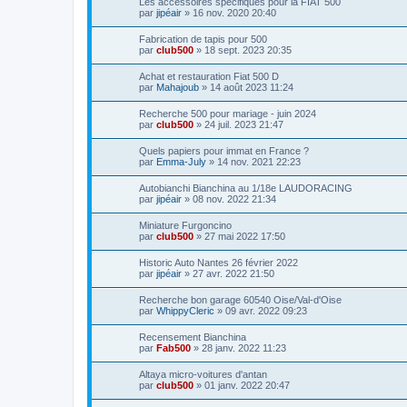
Les accessoires spécifiques pour la FIAT 500
par
jipéair
»
16 nov. 2020 20:40
Fabrication de tapis pour 500
par
club500
»
18 sept. 2023 20:35
Achat et restauration Fiat 500 D
par
Mahajoub
»
14 août 2023 11:24
Recherche 500 pour mariage - juin 2024
par
club500
»
24 juil. 2023 21:47
Quels papiers pour immat en France ?
par
Emma-July
»
14 nov. 2021 22:23
Autobianchi Bianchina au 1/18e LAUDORACING
par
jipéair
»
08 nov. 2022 21:34
Miniature Furgoncino
par
club500
»
27 mai 2022 17:50
Historic Auto Nantes 26 février 2022
par
jipéair
»
27 avr. 2022 21:50
Recherche bon garage 60540 Oise/Val-d'Oise
par
WhippyCleric
»
09 avr. 2022 09:23
Recensement Bianchina
par
Fab500
»
28 janv. 2022 11:23
Altaya micro-voitures d'antan
par
club500
»
01 janv. 2022 20:47