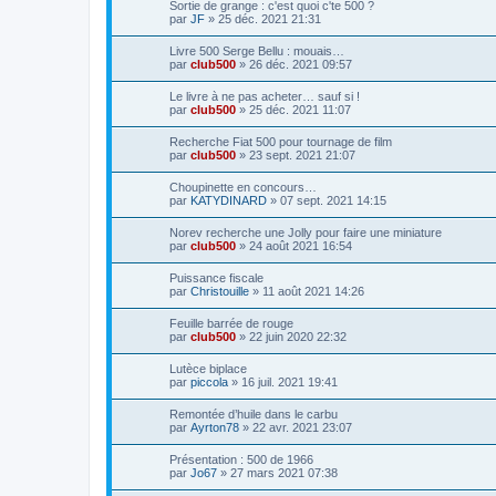
Sortie de grange : c'est quoi c'te 500 ?
par
JF
»
25 déc. 2021 21:31
Livre 500 Serge Bellu : mouais…
par
club500
»
26 déc. 2021 09:57
Le livre à ne pas acheter… sauf si !
par
club500
»
25 déc. 2021 11:07
Recherche Fiat 500 pour tournage de film
par
club500
»
23 sept. 2021 21:07
Choupinette en concours…
par
KATYDINARD
»
07 sept. 2021 14:15
Norev recherche une Jolly pour faire une miniature
par
club500
»
24 août 2021 16:54
Puissance fiscale
par
Christouille
»
11 août 2021 14:26
Feuille barrée de rouge
par
club500
»
22 juin 2020 22:32
Lutèce biplace
par
piccola
»
16 juil. 2021 19:41
Remontée d’huile dans le carbu
par
Ayrton78
»
22 avr. 2021 23:07
Présentation : 500 de 1966
par
Jo67
»
27 mars 2021 07:38