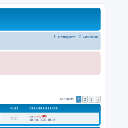
S’enregistrer
Connexion
1
2
3
Suivante
129 sujets
VUES
DERNIER MESSAGE
D
par
club500
V
1525
e
18 oct. 2021 19:08
r
u
n