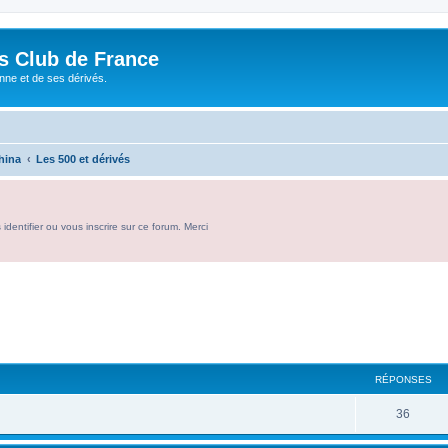
és Club de France
enne et de ses dérivés.
hina
Les 500 et dérivés
entifier ou vous inscrire sur ce forum. Merci
RÉPONSES
R
36
é