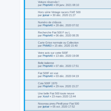
Voiture réservée !
par
Phiphi40
»
09 janv. 2021 08:10
Hors série Vintage racers FIAT 500
par
jipéair
»
30 déc. 2020 21:27
Numéro de châssis
par
Phiphi40
»
28 déc. 2020 07:02
Recherche Fiat 500 F ou L
par
Phiphi40
»
06 déc. 2020 08:35
Carte Grise normale ou Collection
par
PNM63
»
15 déc. 2020 15:40
Votre avis sur cette 500F
par
Phiphi40
»
13 déc. 2020 19:08
Belle italienne
par
Phiphi40
»
07 déc. 2020 17:51
Fiat 500F en vue
par
Phiphi40
»
03 déc. 2020 04:19
Cote 500F 1970
par
Phiphi40
»
29 nov. 2020 15:27
Une belle Fiat 500 toute neuve
par
Xstof
»
23 mars 2020 13:44
Nouveau pneu Pirelli pour Fiat 500
par
jipéair
»
05 oct. 2020 17:52