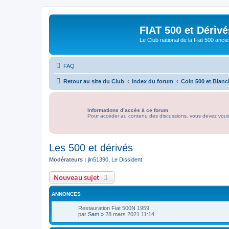
FIAT 500 et Dériv
Le Club national de la Fiat 500 anci
FAQ
Retour au site du Club
Index du forum
Coin 500 et Bianc
Informations d’accès à ce forum
Pour accéder au contenu des discussions, vous devez vous id
Les 500 et dérivés
Modérateurs :
jln51390
,
Le Dissident
Nouveau sujet
ANNONCES
Restauration Fiat 500N 1959
par
Sam
»
28 mars 2021 11:14