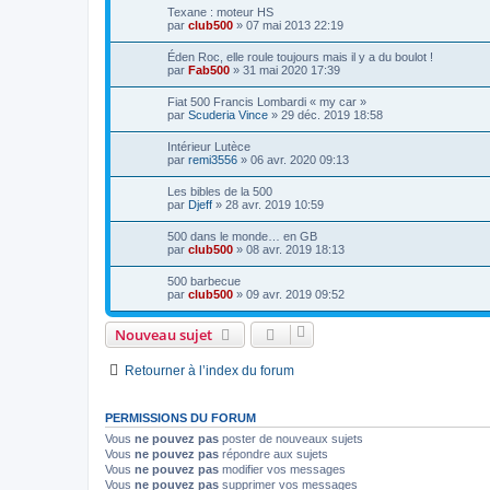
Texane : moteur HS
par
club500
»
07 mai 2013 22:19
Éden Roc, elle roule toujours mais il y a du boulot !
par
Fab500
»
31 mai 2020 17:39
Fiat 500 Francis Lombardi « my car »
par
Scuderia Vince
»
29 déc. 2019 18:58
Intérieur Lutèce
par
remi3556
»
06 avr. 2020 09:13
Les bibles de la 500
par
Djeff
»
28 avr. 2019 10:59
500 dans le monde… en GB
par
club500
»
08 avr. 2019 18:13
500 barbecue
par
club500
»
09 avr. 2019 09:52
Nouveau sujet
Retourner à l’index du forum
PERMISSIONS DU FORUM
Vous
ne pouvez pas
poster de nouveaux sujets
Vous
ne pouvez pas
répondre aux sujets
Vous
ne pouvez pas
modifier vos messages
Vous
ne pouvez pas
supprimer vos messages