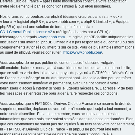
Dérivés Club de France » après toute modification constitue votre acceptation
d’être légalement lié par les conditions mises à jour et/ou modifiées.
Nos forums sont propulsés par phpBB (désigné ci-après par « ils », « eux »,
« leur », « logiciel phpBB », « www.phpbb.com », « phpBB Limited », « Équipes
phpBB »), qui est une solution de forum publiée sous la «
GNU General Public License v2
» (désignée ci-après par « GPL ») et
téléchargeable depuis
www.phpbb.com
. Le logiciel phpBB facilite uniquement les
discussions sur Internet ; phpBB Limited n’est pas responsable du contenu ou des
comportements autorisés ou interdits sur ce site. Pour de plus amples informations
au sujet de phpBB, veuillez consulter :
https://www.phpbb.com/
.
Vous acceptez de ne pas publier de contenu abusif, obscène, vulgaire,
diffamatoire, haineux, menaçant, à caractère sexuel ou tout autre contenu illicite,
que ce soit en vertu des lois de votre pays, du pays où « FIAT 500 et Dérivés Club
de France » est hébergé ou du droit international. Une telle action peut entraîner
votre bannissement immédiat et permanent, avec une notification à votre
fournisseur d’accès à Internet si nous le jugeons nécessaire. L’adresse IP de tous
les messages est enregistrée pour aider à faire respecter ces conditions.
Vous acceptez que « FIAT 500 et Dérivés Club de France » se réserve le droit de
supprimer, modifier, déplacer ou verrouiller n’importe quel sujet à tout moment, à
notre seule discrétion. En tant que membre, vous acceptez que toutes les
informations que vous saisissez soient stockées dans une base de données. Bien
que ces informations ne soient pas divulguées à un tiers sans votre consentement,
ni « FIAT 500 et Dérivés Club de France » ni phpBB ne pourront être tenus
responsables de toute tentative de piratage qui pourrait conduire à la