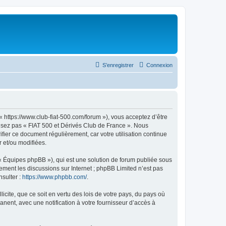
S’enregistrer
Connexion
« https://www.club-fiat-500.com/forum »), vous acceptez d’être
ilisez pas « FIAT 500 et Dérivés Club de France ». Nous
ifier ce document régulièrement, car votre utilisation continue
r et/ou modifiées.
 « Équipes phpBB »), qui est une solution de forum publiée sous
uement les discussions sur Internet ; phpBB Limited n’est pas
nsulter :
https://www.phpbb.com/
.
icite, que ce soit en vertu des lois de votre pays, du pays où
nent, avec une notification à votre fournisseur d’accès à