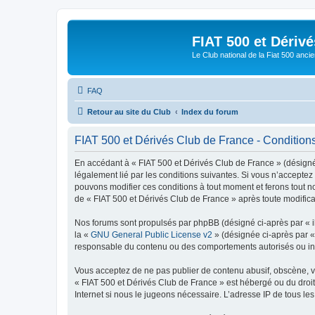
FIAT 500 et Dériv
Le Club national de la Fiat 500 anci
FAQ
Retour au site du Club
Index du forum
FIAT 500 et Dérivés Club de France - Conditions 
En accédant à « FIAT 500 et Dérivés Club de France » (désigné c
légalement lié par les conditions suivantes. Si vous n’acceptez
pouvons modifier ces conditions à tout moment et ferons tout not
de « FIAT 500 et Dérivés Club de France » après toute modificat
Nos forums sont propulsés par phpBB (désigné ci-après par « il
la «
GNU General Public License v2
» (désignée ci-après par 
responsable du contenu ou des comportements autorisés ou inter
Vous acceptez de ne pas publier de contenu abusif, obscène, vul
« FIAT 500 et Dérivés Club de France » est hébergé ou du droit 
Internet si nous le jugeons nécessaire. L’adresse IP de tous le