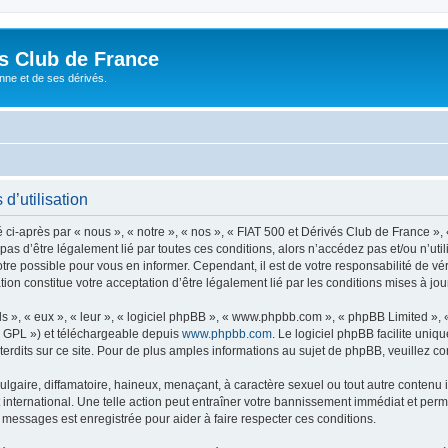
és Club de France
enne et de ses dérivés.
d’utilisation
i-après par « nous », « notre », « nos », « FIAT 500 et Dérivés Club de France », 
 pas d’être légalement lié par toutes ces conditions, alors n’accédez pas et/ou n’ut
re possible pour vous en informer. Cependant, il est de votre responsabilité de vér
ion constitue votre acceptation d’être légalement lié par les conditions mises à jou
s », « eux », « leur », « logiciel phpBB », « www.phpbb.com », « phpBB Limited »,
« GPL ») et téléchargeable depuis
www.phpbb.com
. Le logiciel phpBB facilite uniq
dits sur ce site. Pour de plus amples informations au sujet de phpBB, veuillez co
gaire, diffamatoire, haineux, menaçant, à caractère sexuel ou tout autre contenu ill
international. Une telle action peut entraîner votre bannissement immédiat et perma
s messages est enregistrée pour aider à faire respecter ces conditions.