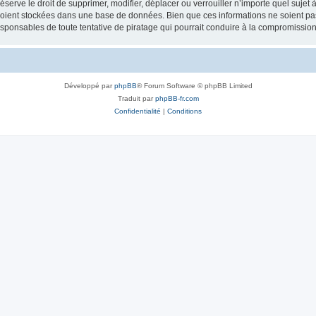
erve le droit de supprimer, modifier, déplacer ou verrouiller n’importe quel sujet 
soient stockées dans une base de données. Bien que ces informations ne soient pas
esponsables de toute tentative de piratage qui pourrait conduire à la compromissi
Développé par
phpBB
® Forum Software © phpBB Limited
Traduit par
phpBB-fr.com
Confidentialité
|
Conditions