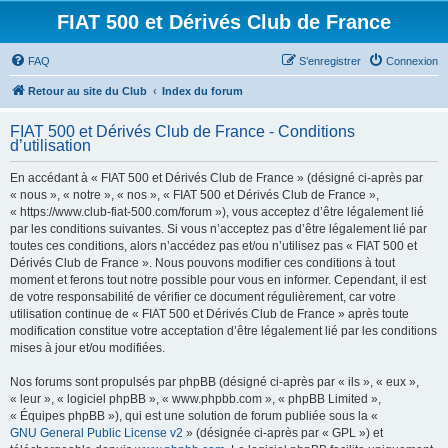
FIAT 500 et Dérivés Club de France
FAQ
S’enregistrer
Connexion
Retour au site du Club
Index du forum
FIAT 500 et Dérivés Club de France - Conditions
d’utilisation
En accédant à « FIAT 500 et Dérivés Club de France » (désigné ci-après par
« nous », « notre », « nos », « FIAT 500 et Dérivés Club de France »,
« https://www.club-fiat-500.com/forum »), vous acceptez d’être légalement lié
par les conditions suivantes. Si vous n’acceptez pas d’être légalement lié par
toutes ces conditions, alors n’accédez pas et/ou n’utilisez pas « FIAT 500 et
Dérivés Club de France ». Nous pouvons modifier ces conditions à tout
moment et ferons tout notre possible pour vous en informer. Cependant, il est
de votre responsabilité de vérifier ce document régulièrement, car votre
utilisation continue de « FIAT 500 et Dérivés Club de France » après toute
modification constitue votre acceptation d’être légalement lié par les conditions
mises à jour et/ou modifiées.
Nos forums sont propulsés par phpBB (désigné ci-après par « ils », « eux »,
« leur », « logiciel phpBB », « www.phpbb.com », « phpBB Limited »,
« Équipes phpBB »), qui est une solution de forum publiée sous la «
GNU General Public License v2
» (désignée ci-après par « GPL ») et