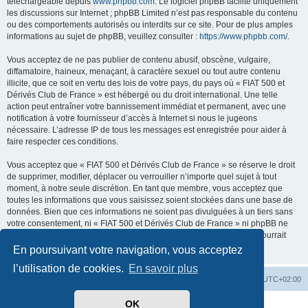
téléchargeable depuis
www.phpbb.com
. Le logiciel phpBB facilite uniquement
les discussions sur Internet ; phpBB Limited n’est pas responsable du contenu
ou des comportements autorisés ou interdits sur ce site. Pour de plus amples
informations au sujet de phpBB, veuillez consulter :
https://www.phpbb.com/
.
Vous acceptez de ne pas publier de contenu abusif, obscène, vulgaire,
diffamatoire, haineux, menaçant, à caractère sexuel ou tout autre contenu
illicite, que ce soit en vertu des lois de votre pays, du pays où « FIAT 500 et
Dérivés Club de France » est hébergé ou du droit international. Une telle
action peut entraîner votre bannissement immédiat et permanent, avec une
notification à votre fournisseur d’accès à Internet si nous le jugeons
nécessaire. L’adresse IP de tous les messages est enregistrée pour aider à
faire respecter ces conditions.
Vous acceptez que « FIAT 500 et Dérivés Club de France » se réserve le droit
de supprimer, modifier, déplacer ou verrouiller n’importe quel sujet à tout
moment, à notre seule discrétion. En tant que membre, vous acceptez que
toutes les informations que vous saisissez soient stockées dans une base de
données. Bien que ces informations ne soient pas divulguées à un tiers sans
votre consentement, ni « FIAT 500 et Dérivés Club de France » ni phpBB ne
pourront être tenus responsables de toute tentative de piratage qui pourrait
conduire à la compromission des données.
En poursuivant votre navigation, vous acceptez
l’utilisation de cookies.
En savoir plus
Retour au site du Club
Index du forum
Heures au format
UTC+02:00
OK
Développé par
phpBB
® Forum Software © phpBB Limited