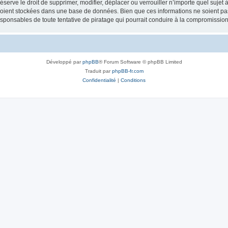
erve le droit de supprimer, modifier, déplacer ou verrouiller n’importe quel sujet 
soient stockées dans une base de données. Bien que ces informations ne soient pas
esponsables de toute tentative de piratage qui pourrait conduire à la compromissi
Développé par
phpBB
® Forum Software © phpBB Limited
Traduit par
phpBB-fr.com
Confidentialité
|
Conditions