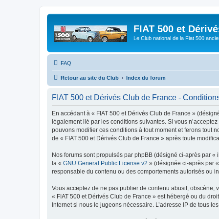
FIAT 500 et Dériv
Le Club national de la Fiat 500 anci
FAQ
Retour au site du Club
Index du forum
FIAT 500 et Dérivés Club de France - Conditions 
En accédant à « FIAT 500 et Dérivés Club de France » (désigné c
légalement lié par les conditions suivantes. Si vous n’acceptez
pouvons modifier ces conditions à tout moment et ferons tout not
de « FIAT 500 et Dérivés Club de France » après toute modificat
Nos forums sont propulsés par phpBB (désigné ci-après par « il
la «
GNU General Public License v2
» (désignée ci-après par 
responsable du contenu ou des comportements autorisés ou inter
Vous acceptez de ne pas publier de contenu abusif, obscène, vul
« FIAT 500 et Dérivés Club de France » est hébergé ou du droit 
Internet si nous le jugeons nécessaire. L’adresse IP de tous le