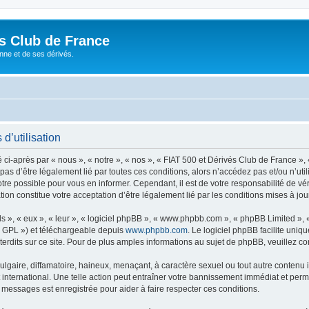
és Club de France
enne et de ses dérivés.
d’utilisation
i-après par « nous », « notre », « nos », « FIAT 500 et Dérivés Club de France », 
 pas d’être légalement lié par toutes ces conditions, alors n’accédez pas et/ou n’ut
re possible pour vous en informer. Cependant, il est de votre responsabilité de vér
ion constitue votre acceptation d’être légalement lié par les conditions mises à jou
s », « eux », « leur », « logiciel phpBB », « www.phpbb.com », « phpBB Limited »,
« GPL ») et téléchargeable depuis
www.phpbb.com
. Le logiciel phpBB facilite uniq
dits sur ce site. Pour de plus amples informations au sujet de phpBB, veuillez co
gaire, diffamatoire, haineux, menaçant, à caractère sexuel ou tout autre contenu ill
international. Une telle action peut entraîner votre bannissement immédiat et perma
s messages est enregistrée pour aider à faire respecter ces conditions.