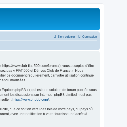
S’enregistrer
Connexion
« https://www.club-fiat-500.com/forum »), vous acceptez d’être
ilisez pas « FIAT 500 et Dérivés Club de France ». Nous
ifier ce document régulièrement, car votre utilisation continue
r et/ou modifiées.
 « Équipes phpBB »), qui est une solution de forum publiée sous
uement les discussions sur Internet ; phpBB Limited n’est pas
nsulter :
https://www.phpbb.com/
.
icite, que ce soit en vertu des lois de votre pays, du pays où
nent, avec une notification à votre fournisseur d’accès à