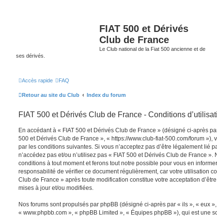
FIAT 500 et Dérivés
Club de France
Le Club national de la Fiat 500 ancienne et de
ses dérivés.
Accès rapide
FAQ
Retour au site du Club
Index du forum
FIAT 500 et Dérivés Club de France - Conditions d’utilisat
En accédant à « FIAT 500 et Dérivés Club de France » (désigné ci-après par 
500 et Dérivés Club de France », « https://www.club-fiat-500.com/forum »), 
par les conditions suivantes. Si vous n’acceptez pas d’être légalement lié pa
n’accédez pas et/ou n’utilisez pas « FIAT 500 et Dérivés Club de France ».
conditions à tout moment et ferons tout notre possible pour vous en informer
responsabilité de vérifier ce document régulièrement, car votre utilisation c
Club de France » après toute modification constitue votre acceptation d’être
mises à jour et/ou modifiées.
Nos forums sont propulsés par phpBB (désigné ci-après par « ils », « eux », 
« www.phpbb.com », « phpBB Limited », « Équipes phpBB »), qui est une so