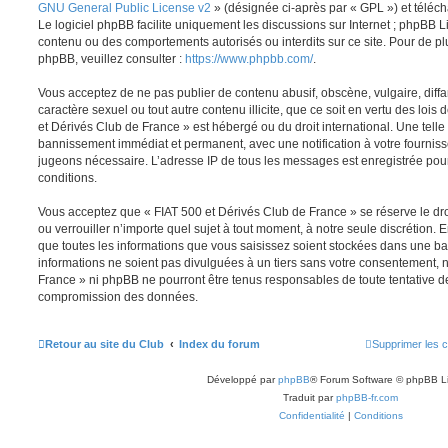
GNU General Public License v2
» (désignée ci-après par « GPL ») et télé
Le logiciel phpBB facilite uniquement les discussions sur Internet ; phpBB 
contenu ou des comportements autorisés ou interdits sur ce site. Pour de p
phpBB, veuillez consulter :
https://www.phpbb.com/
.
Vous acceptez de ne pas publier de contenu abusif, obscène, vulgaire, diff
caractère sexuel ou tout autre contenu illicite, que ce soit en vertu des lois
et Dérivés Club de France » est hébergé ou du droit international. Une telle 
bannissement immédiat et permanent, avec une notification à votre fournisse
jugeons nécessaire. L’adresse IP de tous les messages est enregistrée pour 
conditions.
Vous acceptez que « FIAT 500 et Dérivés Club de France » se réserve le dro
ou verrouiller n’importe quel sujet à tout moment, à notre seule discrétion
que toutes les informations que vous saisissez soient stockées dans une 
informations ne soient pas divulguées à un tiers sans votre consentement, n
France » ni phpBB ne pourront être tenus responsables de toute tentative de
compromission des données.
Retour au site du Club
Index du forum
Supprimer les 
Développé par
phpBB
® Forum Software © phpBB L
Traduit par
phpBB-fr.com
Confidentialité
|
Conditions