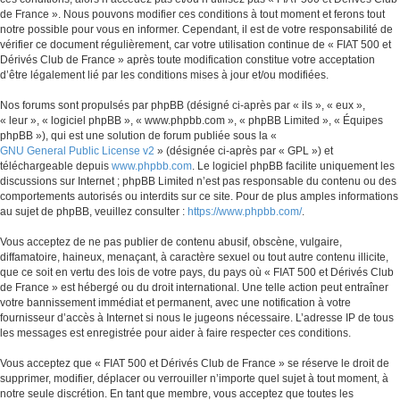
de France ». Nous pouvons modifier ces conditions à tout moment et ferons tout
notre possible pour vous en informer. Cependant, il est de votre responsabilité de
vérifier ce document régulièrement, car votre utilisation continue de « FIAT 500 et
Dérivés Club de France » après toute modification constitue votre acceptation
d’être légalement lié par les conditions mises à jour et/ou modifiées.
Nos forums sont propulsés par phpBB (désigné ci-après par « ils », « eux »,
« leur », « logiciel phpBB », « www.phpbb.com », « phpBB Limited », « Équipes
phpBB »), qui est une solution de forum publiée sous la «
GNU General Public License v2
» (désignée ci-après par « GPL ») et
téléchargeable depuis
www.phpbb.com
. Le logiciel phpBB facilite uniquement les
discussions sur Internet ; phpBB Limited n’est pas responsable du contenu ou des
comportements autorisés ou interdits sur ce site. Pour de plus amples informations
au sujet de phpBB, veuillez consulter :
https://www.phpbb.com/
.
Vous acceptez de ne pas publier de contenu abusif, obscène, vulgaire,
diffamatoire, haineux, menaçant, à caractère sexuel ou tout autre contenu illicite,
que ce soit en vertu des lois de votre pays, du pays où « FIAT 500 et Dérivés Club
de France » est hébergé ou du droit international. Une telle action peut entraîner
votre bannissement immédiat et permanent, avec une notification à votre
fournisseur d’accès à Internet si nous le jugeons nécessaire. L’adresse IP de tous
les messages est enregistrée pour aider à faire respecter ces conditions.
Vous acceptez que « FIAT 500 et Dérivés Club de France » se réserve le droit de
supprimer, modifier, déplacer ou verrouiller n’importe quel sujet à tout moment, à
notre seule discrétion. En tant que membre, vous acceptez que toutes les