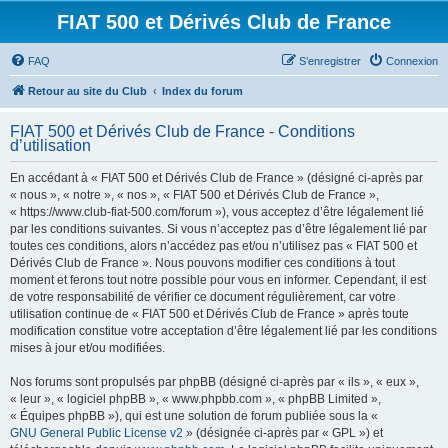
FIAT 500 et Dérivés Club de France
FAQ
S’enregistrer
Connexion
Retour au site du Club
Index du forum
FIAT 500 et Dérivés Club de France - Conditions
d’utilisation
En accédant à « FIAT 500 et Dérivés Club de France » (désigné ci-après par
« nous », « notre », « nos », « FIAT 500 et Dérivés Club de France »,
« https://www.club-fiat-500.com/forum »), vous acceptez d’être légalement lié
par les conditions suivantes. Si vous n’acceptez pas d’être légalement lié par
toutes ces conditions, alors n’accédez pas et/ou n’utilisez pas « FIAT 500 et
Dérivés Club de France ». Nous pouvons modifier ces conditions à tout
moment et ferons tout notre possible pour vous en informer. Cependant, il est
de votre responsabilité de vérifier ce document régulièrement, car votre
utilisation continue de « FIAT 500 et Dérivés Club de France » après toute
modification constitue votre acceptation d’être légalement lié par les conditions
mises à jour et/ou modifiées.
Nos forums sont propulsés par phpBB (désigné ci-après par « ils », « eux »,
« leur », « logiciel phpBB », « www.phpbb.com », « phpBB Limited »,
« Équipes phpBB »), qui est une solution de forum publiée sous la «
GNU General Public License v2
» (désignée ci-après par « GPL ») et