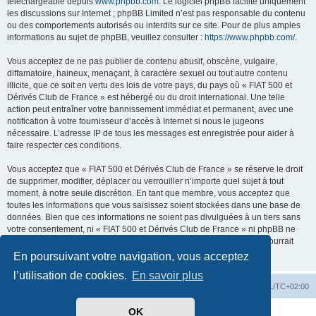
téléchargeable depuis
www.phpbb.com
. Le logiciel phpBB facilite uniquement
les discussions sur Internet ; phpBB Limited n’est pas responsable du contenu
ou des comportements autorisés ou interdits sur ce site. Pour de plus amples
informations au sujet de phpBB, veuillez consulter :
https://www.phpbb.com/
.
Vous acceptez de ne pas publier de contenu abusif, obscène, vulgaire,
diffamatoire, haineux, menaçant, à caractère sexuel ou tout autre contenu
illicite, que ce soit en vertu des lois de votre pays, du pays où « FIAT 500 et
Dérivés Club de France » est hébergé ou du droit international. Une telle
action peut entraîner votre bannissement immédiat et permanent, avec une
notification à votre fournisseur d’accès à Internet si nous le jugeons
nécessaire. L’adresse IP de tous les messages est enregistrée pour aider à
faire respecter ces conditions.
Vous acceptez que « FIAT 500 et Dérivés Club de France » se réserve le droit
de supprimer, modifier, déplacer ou verrouiller n’importe quel sujet à tout
moment, à notre seule discrétion. En tant que membre, vous acceptez que
toutes les informations que vous saisissez soient stockées dans une base de
données. Bien que ces informations ne soient pas divulguées à un tiers sans
votre consentement, ni « FIAT 500 et Dérivés Club de France » ni phpBB ne
pourront être tenus responsables de toute tentative de piratage qui pourrait
conduire à la compromission des données.
En poursuivant votre navigation, vous acceptez
l’utilisation de cookies.
En savoir plus
Retour au site du Club
Index du forum
Heures au format
UTC+02:00
OK
Développé par
phpBB
® Forum Software © phpBB Limited