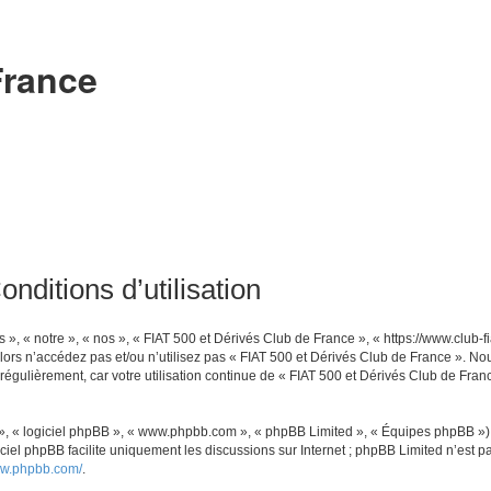
France
nditions d’utilisation
», « notre », « nos », « FIAT 500 et Dérivés Club de France », « https://www.club-f
alors n’accédez pas et/ou n’utilisez pas « FIAT 500 et Dérivés Club de France ». No
régulièrement, car votre utilisation continue de « FIAT 500 et Dérivés Club de Franc
r », « logiciel phpBB », « www.phpbb.com », « phpBB Limited », « Équipes phpBB »),
giciel phpBB facilite uniquement les discussions sur Internet ; phpBB Limited n’est 
ww.phpbb.com/
.