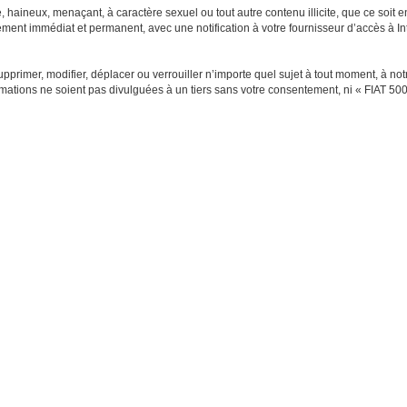
 haineux, menaçant, à caractère sexuel ou tout autre contenu illicite, que ce soit 
sement immédiat et permanent, avec une notification à votre fournisseur d’accès à I
pprimer, modifier, déplacer ou verrouiller n’importe quel sujet à tout moment, à no
ations ne soient pas divulguées à un tiers sans votre consentement, ni « FIAT 50