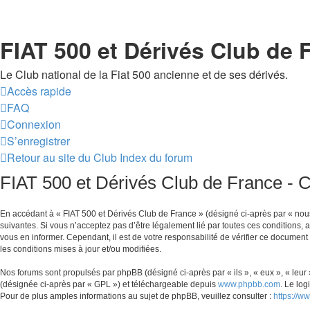
FIAT 500 et Dérivés Club de 
Le Club national de la Fiat 500 ancienne et de ses dérivés.
Accès rapide
FAQ
Connexion
S’enregistrer
Retour au site du Club
Index du forum
FIAT 500 et Dérivés Club de France - Co
En accédant à « FIAT 500 et Dérivés Club de France » (désigné ci-après par « nous 
suivantes. Si vous n’acceptez pas d’être légalement lié par toutes ces conditions, 
vous en informer. Cependant, il est de votre responsabilité de vérifier ce document 
les conditions mises à jour et/ou modifiées.
Nos forums sont propulsés par phpBB (désigné ci-après par « ils », « eux », « leu
(désignée ci-après par « GPL ») et téléchargeable depuis
www.phpbb.com
. Le lo
Pour de plus amples informations au sujet de phpBB, veuillez consulter :
https://w