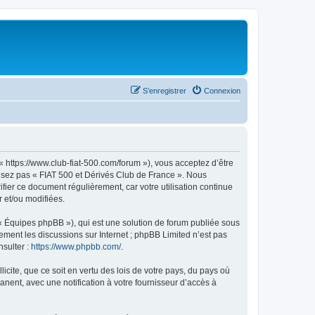
S’enregistrer
Connexion
« https://www.club-fiat-500.com/forum »), vous acceptez d’être
ilisez pas « FIAT 500 et Dérivés Club de France ». Nous
ifier ce document régulièrement, car votre utilisation continue
r et/ou modifiées.
 « Équipes phpBB »), qui est une solution de forum publiée sous
uement les discussions sur Internet ; phpBB Limited n’est pas
nsulter :
https://www.phpbb.com/
.
icite, que ce soit en vertu des lois de votre pays, du pays où
nent, avec une notification à votre fournisseur d’accès à