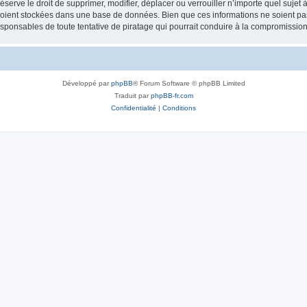
erve le droit de supprimer, modifier, déplacer ou verrouiller n’importe quel sujet 
soient stockées dans une base de données. Bien que ces informations ne soient pas
esponsables de toute tentative de piratage qui pourrait conduire à la compromissi
Développé par
phpBB
® Forum Software © phpBB Limited
Traduit par
phpBB-fr.com
Confidentialité
|
Conditions