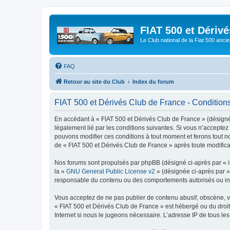
FIAT 500 et Dériv
Le Club national de la Fiat 500 anci
FAQ
Retour au site du Club
Index du forum
FIAT 500 et Dérivés Club de France - Conditions 
En accédant à « FIAT 500 et Dérivés Club de France » (désigné c
légalement lié par les conditions suivantes. Si vous n’acceptez
pouvons modifier ces conditions à tout moment et ferons tout not
de « FIAT 500 et Dérivés Club de France » après toute modificat
Nos forums sont propulsés par phpBB (désigné ci-après par « il
la «
GNU General Public License v2
» (désignée ci-après par 
responsable du contenu ou des comportements autorisés ou inter
Vous acceptez de ne pas publier de contenu abusif, obscène, vul
« FIAT 500 et Dérivés Club de France » est hébergé ou du droit 
Internet si nous le jugeons nécessaire. L’adresse IP de tous le