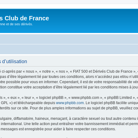
és Club de France
enne et de ses dérivés.
d’utilisation
i-après par « nous », « notre », « nos », « FIAT 500 et Dérivés Club de France », 
 pas d’être légalement lié par toutes ces conditions, alors n’accédez pas et/ou n’ut
re possible pour vous en informer. Cependant, il est de votre responsabilité de vér
ion constitue votre acceptation d’être légalement lié par les conditions mises à jou
s », « eux », « leur », « logiciel phpBB », « www.phpbb.com », « phpBB Limited »,
« GPL ») et téléchargeable depuis
www.phpbb.com
. Le logiciel phpBB facilite uniq
dits sur ce site. Pour de plus amples informations au sujet de phpBB, veuillez co
gaire, diffamatoire, haineux, menaçant, à caractère sexuel ou tout autre contenu ill
international. Une telle action peut entraîner votre bannissement immédiat et perma
s messages est enregistrée pour aider à faire respecter ces conditions.