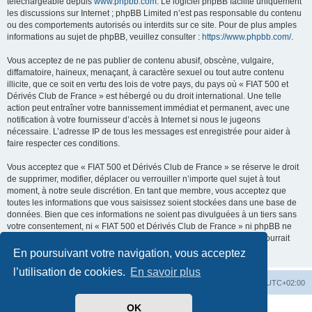
téléchargeable depuis
www.phpbb.com
. Le logiciel phpBB facilite uniquement
les discussions sur Internet ; phpBB Limited n’est pas responsable du contenu
ou des comportements autorisés ou interdits sur ce site. Pour de plus amples
informations au sujet de phpBB, veuillez consulter :
https://www.phpbb.com/
.
Vous acceptez de ne pas publier de contenu abusif, obscène, vulgaire,
diffamatoire, haineux, menaçant, à caractère sexuel ou tout autre contenu
illicite, que ce soit en vertu des lois de votre pays, du pays où « FIAT 500 et
Dérivés Club de France » est hébergé ou du droit international. Une telle
action peut entraîner votre bannissement immédiat et permanent, avec une
notification à votre fournisseur d’accès à Internet si nous le jugeons
nécessaire. L’adresse IP de tous les messages est enregistrée pour aider à
faire respecter ces conditions.
Vous acceptez que « FIAT 500 et Dérivés Club de France » se réserve le droit
de supprimer, modifier, déplacer ou verrouiller n’importe quel sujet à tout
moment, à notre seule discrétion. En tant que membre, vous acceptez que
toutes les informations que vous saisissez soient stockées dans une base de
données. Bien que ces informations ne soient pas divulguées à un tiers sans
votre consentement, ni « FIAT 500 et Dérivés Club de France » ni phpBB ne
pourront être tenus responsables de toute tentative de piratage qui pourrait
conduire à la compromission des données.
En poursuivant votre navigation, vous acceptez
l’utilisation de cookies.
En savoir plus
Retour au site du Club
Index du forum
Heures au format
UTC+02:00
OK
Développé par
phpBB
® Forum Software © phpBB Limited