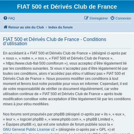
FIAT 500 et Dérivés Club de France
FAQ
S’enregistrer
Connexion
Retour au site du Club
Index du forum
FIAT 500 et Dérivés Club de France - Conditions
d’utilisation
En accédant à « FIAT 500 et Dérivés Club de France » (désigné ci-après par
« nous », « notre », « nos », « FIAT 500 et Dérivés Club de France »,
« https://www.club-fiat-500.com/forum »), vous acceptez d’être légalement lié
par les conditions suivantes. Si vous n’acceptez pas d’être légalement lié par
toutes ces conditions, alors n’accédez pas et/ou n’utilisez pas « FIAT 500 et
Dérivés Club de France ». Nous pouvons modifier ces conditions à tout
moment et ferons tout notre possible pour vous en informer. Cependant, il est
de votre responsabilité de vérifier ce document régulièrement, car votre
utilisation continue de « FIAT 500 et Dérivés Club de France » après toute
modification constitue votre acceptation d’être légalement lié par les conditions
mises à jour et/ou modifiées.
Nos forums sont propulsés par phpBB (désigné ci-après par « ils », « eux »,
« leur », « logiciel phpBB », « www.phpbb.com », « phpBB Limited »,
« Équipes phpBB »), qui est une solution de forum publiée sous la «
GNU General Public License v2
» (désignée ci-après par « GPL ») et