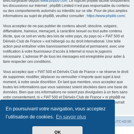
téléchargeable depuis
www.phpbb.com
. Le logiciel phpBB facilite uniquement
les discussions sur Internet ; phpBB Limited n’est pas responsable du contenu
ou des comportements autorisés ou interdits sur ce site. Pour de plus amples
informations au sujet de phpBB, veuillez consulter :
https://www.phpbb.com/
.
Vous acceptez de ne pas publier de contenu abusif, obscène, vulgaire,
diffamatoire, haineux, menaçant, à caractère sexuel ou tout autre contenu
illicite, que ce soit en vertu des lois de votre pays, du pays où « FIAT 500 et
Dérivés Club de France » est hébergé ou du droit international. Une telle
action peut entraîner votre bannissement immédiat et permanent, avec une
notification à votre fournisseur d’accès à Internet si nous le jugeons
nécessaire. L’adresse IP de tous les messages est enregistrée pour aider à
faire respecter ces conditions.
Vous acceptez que « FIAT 500 et Dérivés Club de France » se réserve le droit
de supprimer, modifier, déplacer ou verrouiller n’importe quel sujet à tout
moment, à notre seule discrétion. En tant que membre, vous acceptez que
toutes les informations que vous saisissez soient stockées dans une base de
données. Bien que ces informations ne soient pas divulguées à un tiers sans
votre consentement, ni « FIAT 500 et Dérivés Club de France » ni phpBB ne
pourront être tenus responsables de toute tentative de piratage qui pourrait
conduire à la compromission des données.
En poursuivant votre navigation, vous acceptez
l’utilisation de cookies.
En savoir plus
Retour au site du Club
Index du forum
Heures au format
UTC+02:00
OK
Développé par
phpBB
® Forum Software © phpBB Limited