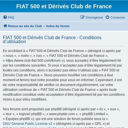
FIAT 500 et Dérivés Club de France
FAQ
S’enregistrer
Connexion
Retour au site du Club
Index du forum
FIAT 500 et Dérivés Club de France - Conditions
d’utilisation
En accédant à « FIAT 500 et Dérivés Club de France » (désigné ci-après par
« nous », « notre », « nos », « FIAT 500 et Dérivés Club de France »,
« https://www.club-fiat-500.com/forum »), vous acceptez d’être légalement lié
par les conditions suivantes. Si vous n’acceptez pas d’être légalement lié par
toutes ces conditions, alors n’accédez pas et/ou n’utilisez pas « FIAT 500 et
Dérivés Club de France ». Nous pouvons modifier ces conditions à tout
moment et ferons tout notre possible pour vous en informer. Cependant, il est
de votre responsabilité de vérifier ce document régulièrement, car votre
utilisation continue de « FIAT 500 et Dérivés Club de France » après toute
modification constitue votre acceptation d’être légalement lié par les conditions
mises à jour et/ou modifiées.
Nos forums sont propulsés par phpBB (désigné ci-après par « ils », « eux »,
« leur », « logiciel phpBB », « www.phpbb.com », « phpBB Limited »,
« Équipes phpBB »), qui est une solution de forum publiée sous la «
GNU General Public License v2
» (désignée ci-après par « GPL ») et