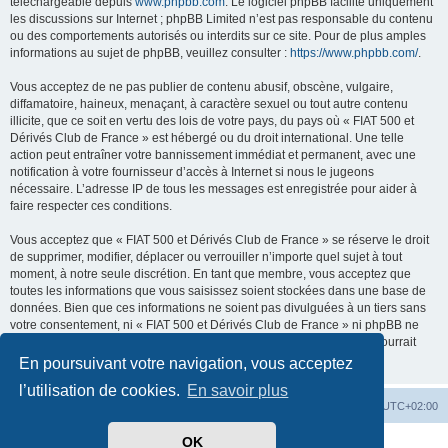
téléchargeable depuis
www.phpbb.com
. Le logiciel phpBB facilite uniquement
les discussions sur Internet ; phpBB Limited n’est pas responsable du contenu
ou des comportements autorisés ou interdits sur ce site. Pour de plus amples
informations au sujet de phpBB, veuillez consulter :
https://www.phpbb.com/
.
Vous acceptez de ne pas publier de contenu abusif, obscène, vulgaire,
diffamatoire, haineux, menaçant, à caractère sexuel ou tout autre contenu
illicite, que ce soit en vertu des lois de votre pays, du pays où « FIAT 500 et
Dérivés Club de France » est hébergé ou du droit international. Une telle
action peut entraîner votre bannissement immédiat et permanent, avec une
notification à votre fournisseur d’accès à Internet si nous le jugeons
nécessaire. L’adresse IP de tous les messages est enregistrée pour aider à
faire respecter ces conditions.
Vous acceptez que « FIAT 500 et Dérivés Club de France » se réserve le droit
de supprimer, modifier, déplacer ou verrouiller n’importe quel sujet à tout
moment, à notre seule discrétion. En tant que membre, vous acceptez que
toutes les informations que vous saisissez soient stockées dans une base de
données. Bien que ces informations ne soient pas divulguées à un tiers sans
votre consentement, ni « FIAT 500 et Dérivés Club de France » ni phpBB ne
pourront être tenus responsables de toute tentative de piratage qui pourrait
conduire à la compromission des données.
En poursuivant votre navigation, vous acceptez
l’utilisation de cookies.
En savoir plus
Retour au site du Club
Index du forum
Heures au format
UTC+02:00
OK
Développé par
phpBB
® Forum Software © phpBB Limited