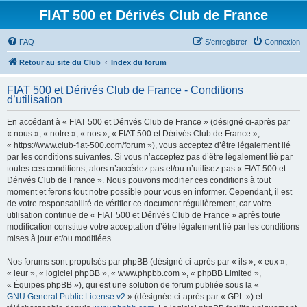
FIAT 500 et Dérivés Club de France
FAQ
S’enregistrer
Connexion
Retour au site du Club
Index du forum
FIAT 500 et Dérivés Club de France - Conditions
d’utilisation
En accédant à « FIAT 500 et Dérivés Club de France » (désigné ci-après par
« nous », « notre », « nos », « FIAT 500 et Dérivés Club de France »,
« https://www.club-fiat-500.com/forum »), vous acceptez d’être légalement lié
par les conditions suivantes. Si vous n’acceptez pas d’être légalement lié par
toutes ces conditions, alors n’accédez pas et/ou n’utilisez pas « FIAT 500 et
Dérivés Club de France ». Nous pouvons modifier ces conditions à tout
moment et ferons tout notre possible pour vous en informer. Cependant, il est
de votre responsabilité de vérifier ce document régulièrement, car votre
utilisation continue de « FIAT 500 et Dérivés Club de France » après toute
modification constitue votre acceptation d’être légalement lié par les conditions
mises à jour et/ou modifiées.
Nos forums sont propulsés par phpBB (désigné ci-après par « ils », « eux »,
« leur », « logiciel phpBB », « www.phpbb.com », « phpBB Limited »,
« Équipes phpBB »), qui est une solution de forum publiée sous la «
GNU General Public License v2
» (désignée ci-après par « GPL ») et