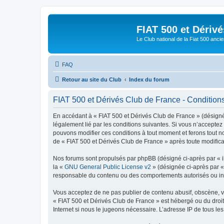
FIAT 500 et Dériv
Le Club national de la Fiat 500 anci
FAQ
Retour au site du Club
Index du forum
FIAT 500 et Dérivés Club de France - Conditions 
En accédant à « FIAT 500 et Dérivés Club de France » (désigné c
légalement lié par les conditions suivantes. Si vous n’acceptez
pouvons modifier ces conditions à tout moment et ferons tout not
de « FIAT 500 et Dérivés Club de France » après toute modificat
Nos forums sont propulsés par phpBB (désigné ci-après par « il
la «
GNU General Public License v2
» (désignée ci-après par 
responsable du contenu ou des comportements autorisés ou inter
Vous acceptez de ne pas publier de contenu abusif, obscène, vul
« FIAT 500 et Dérivés Club de France » est hébergé ou du droit 
Internet si nous le jugeons nécessaire. L’adresse IP de tous le