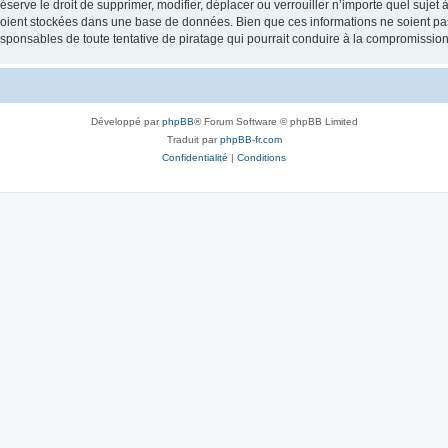
erve le droit de supprimer, modifier, déplacer ou verrouiller n’importe quel sujet 
soient stockées dans une base de données. Bien que ces informations ne soient pas
esponsables de toute tentative de piratage qui pourrait conduire à la compromissi
Développé par
phpBB
® Forum Software © phpBB Limited
Traduit par
phpBB-fr.com
Confidentialité
|
Conditions