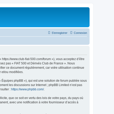
S’enregistrer
Connexion
« https://www.club-fiat-500.com/forum »), vous acceptez d’être
ilisez pas « FIAT 500 et Dérivés Club de France ». Nous
ifier ce document régulièrement, car votre utilisation continue
r et/ou modifiées.
 « Équipes phpBB »), qui est une solution de forum publiée sous
uement les discussions sur Internet ; phpBB Limited n’est pas
nsulter :
https://www.phpbb.com/
.
icite, que ce soit en vertu des lois de votre pays, du pays où
nent, avec une notification à votre fournisseur d’accès à