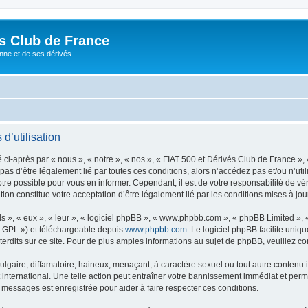
és Club de France
enne et de ses dérivés.
d’utilisation
i-après par « nous », « notre », « nos », « FIAT 500 et Dérivés Club de France », 
 pas d’être légalement lié par toutes ces conditions, alors n’accédez pas et/ou n’ut
re possible pour vous en informer. Cependant, il est de votre responsabilité de vér
ion constitue votre acceptation d’être légalement lié par les conditions mises à jou
s », « eux », « leur », « logiciel phpBB », « www.phpbb.com », « phpBB Limited »,
« GPL ») et téléchargeable depuis
www.phpbb.com
. Le logiciel phpBB facilite uniq
dits sur ce site. Pour de plus amples informations au sujet de phpBB, veuillez co
gaire, diffamatoire, haineux, menaçant, à caractère sexuel ou tout autre contenu ill
international. Une telle action peut entraîner votre bannissement immédiat et perma
s messages est enregistrée pour aider à faire respecter ces conditions.