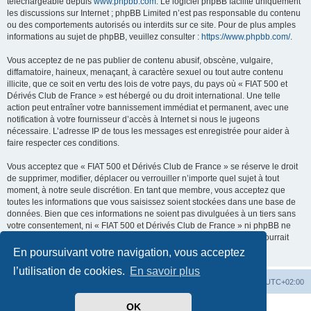
téléchargeable depuis
www.phpbb.com
. Le logiciel phpBB facilite uniquement
les discussions sur Internet ; phpBB Limited n’est pas responsable du contenu
ou des comportements autorisés ou interdits sur ce site. Pour de plus amples
informations au sujet de phpBB, veuillez consulter :
https://www.phpbb.com/
.
Vous acceptez de ne pas publier de contenu abusif, obscène, vulgaire,
diffamatoire, haineux, menaçant, à caractère sexuel ou tout autre contenu
illicite, que ce soit en vertu des lois de votre pays, du pays où « FIAT 500 et
Dérivés Club de France » est hébergé ou du droit international. Une telle
action peut entraîner votre bannissement immédiat et permanent, avec une
notification à votre fournisseur d’accès à Internet si nous le jugeons
nécessaire. L’adresse IP de tous les messages est enregistrée pour aider à
faire respecter ces conditions.
Vous acceptez que « FIAT 500 et Dérivés Club de France » se réserve le droit
de supprimer, modifier, déplacer ou verrouiller n’importe quel sujet à tout
moment, à notre seule discrétion. En tant que membre, vous acceptez que
toutes les informations que vous saisissez soient stockées dans une base de
données. Bien que ces informations ne soient pas divulguées à un tiers sans
votre consentement, ni « FIAT 500 et Dérivés Club de France » ni phpBB ne
pourront être tenus responsables de toute tentative de piratage qui pourrait
conduire à la compromission des données.
En poursuivant votre navigation, vous acceptez
l’utilisation de cookies.
En savoir plus
Retour au site du Club
Index du forum
Heures au format
UTC+02:00
OK
Développé par
phpBB
® Forum Software © phpBB Limited