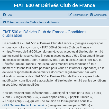
FIAT 500 et Dérivés Club de France
FAQ
S’enregistrer
Connexion
Retour au site du Club
Index du forum
FIAT 500 et Dérivés Club de France - Conditions
d’utilisation
En accédant à « FIAT 500 et Dérivés Club de France » (désigné ci-après par
« nous », « notre », « nos », « FIAT 500 et Dérivés Club de France »,
« https://www.club-fiat-500.com/forum »), vous acceptez d’être légalement lié
par les conditions suivantes. Si vous n’acceptez pas d’être légalement lié par
toutes ces conditions, alors n’accédez pas et/ou n’utilisez pas « FIAT 500 et
Dérivés Club de France ». Nous pouvons modifier ces conditions à tout
moment et ferons tout notre possible pour vous en informer. Cependant, il est
de votre responsabilité de vérifier ce document régulièrement, car votre
utilisation continue de « FIAT 500 et Dérivés Club de France » après toute
modification constitue votre acceptation d’être légalement lié par les conditions
mises à jour et/ou modifiées.
Nos forums sont propulsés par phpBB (désigné ci-après par « ils », « eux »,
« leur », « logiciel phpBB », « www.phpbb.com », « phpBB Limited »,
« Équipes phpBB »), qui est une solution de forum publiée sous la «
GNU General Public License v2
» (désignée ci-après par « GPL ») et