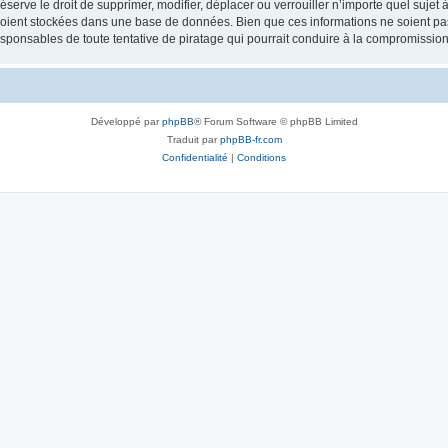
erve le droit de supprimer, modifier, déplacer ou verrouiller n’importe quel sujet 
soient stockées dans une base de données. Bien que ces informations ne soient pas
esponsables de toute tentative de piratage qui pourrait conduire à la compromissi
Développé par
phpBB
® Forum Software © phpBB Limited
Traduit par
phpBB-fr.com
Confidentialité
|
Conditions