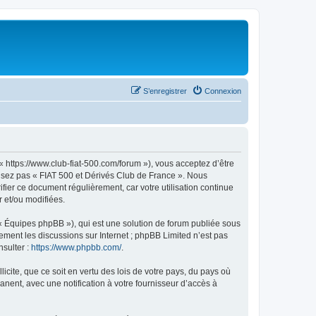
S’enregistrer
Connexion
« https://www.club-fiat-500.com/forum »), vous acceptez d’être
ilisez pas « FIAT 500 et Dérivés Club de France ». Nous
ifier ce document régulièrement, car votre utilisation continue
r et/ou modifiées.
 « Équipes phpBB »), qui est une solution de forum publiée sous
uement les discussions sur Internet ; phpBB Limited n’est pas
nsulter :
https://www.phpbb.com/
.
icite, que ce soit en vertu des lois de votre pays, du pays où
nent, avec une notification à votre fournisseur d’accès à