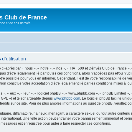
és Club de France
enne et de ses dérivés.
d’utilisation
i-après par « nous », « notre », « nos », « FIAT 500 et Dérivés Club de France », 
 pas d’être légalement lié par toutes ces conditions, alors n’accédez pas et/ou n’ut
re possible pour vous en informer. Cependant, il est de votre responsabilité de vér
ion constitue votre acceptation d’être légalement lié par les conditions mises à jou
s », « eux », « leur », « logiciel phpBB », « www.phpbb.com », « phpBB Limited »,
« GPL ») et téléchargeable depuis
www.phpbb.com
. Le logiciel phpBB facilite uniq
dits sur ce site. Pour de plus amples informations au sujet de phpBB, veuillez co
gaire, diffamatoire, haineux, menaçant, à caractère sexuel ou tout autre contenu ill
international. Une telle action peut entraîner votre bannissement immédiat et perma
s messages est enregistrée pour aider à faire respecter ces conditions.