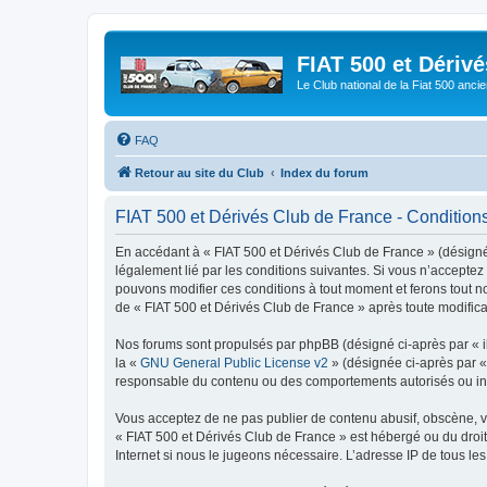
FIAT 500 et Dériv
Le Club national de la Fiat 500 anci
FAQ
Retour au site du Club
Index du forum
FIAT 500 et Dérivés Club de France - Conditions 
En accédant à « FIAT 500 et Dérivés Club de France » (désigné c
légalement lié par les conditions suivantes. Si vous n’acceptez
pouvons modifier ces conditions à tout moment et ferons tout not
de « FIAT 500 et Dérivés Club de France » après toute modificat
Nos forums sont propulsés par phpBB (désigné ci-après par « il
la «
GNU General Public License v2
» (désignée ci-après par 
responsable du contenu ou des comportements autorisés ou inter
Vous acceptez de ne pas publier de contenu abusif, obscène, vul
« FIAT 500 et Dérivés Club de France » est hébergé ou du droit 
Internet si nous le jugeons nécessaire. L’adresse IP de tous le