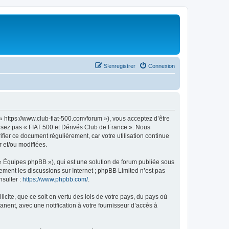
S’enregistrer
Connexion
« https://www.club-fiat-500.com/forum »), vous acceptez d’être
ilisez pas « FIAT 500 et Dérivés Club de France ». Nous
ifier ce document régulièrement, car votre utilisation continue
r et/ou modifiées.
 « Équipes phpBB »), qui est une solution de forum publiée sous
uement les discussions sur Internet ; phpBB Limited n’est pas
nsulter :
https://www.phpbb.com/
.
icite, que ce soit en vertu des lois de votre pays, du pays où
nent, avec une notification à votre fournisseur d’accès à