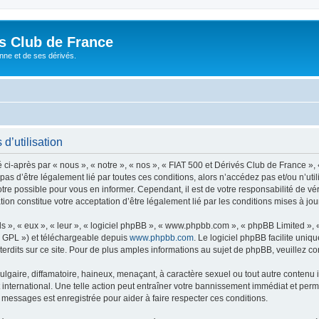
és Club de France
enne et de ses dérivés.
d’utilisation
i-après par « nous », « notre », « nos », « FIAT 500 et Dérivés Club de France », 
 pas d’être légalement lié par toutes ces conditions, alors n’accédez pas et/ou n’ut
re possible pour vous en informer. Cependant, il est de votre responsabilité de vér
ion constitue votre acceptation d’être légalement lié par les conditions mises à jou
s », « eux », « leur », « logiciel phpBB », « www.phpbb.com », « phpBB Limited »,
« GPL ») et téléchargeable depuis
www.phpbb.com
. Le logiciel phpBB facilite uniq
dits sur ce site. Pour de plus amples informations au sujet de phpBB, veuillez co
gaire, diffamatoire, haineux, menaçant, à caractère sexuel ou tout autre contenu ill
international. Une telle action peut entraîner votre bannissement immédiat et perma
s messages est enregistrée pour aider à faire respecter ces conditions.