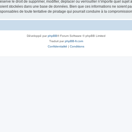
erve le droit de supprimer, modifier, déplacer ou verrouiller n’importe quel sujet 
soient stockées dans une base de données. Bien que ces informations ne soient pas
esponsables de toute tentative de piratage qui pourrait conduire à la compromissi
Développé par
phpBB
® Forum Software © phpBB Limited
Traduit par
phpBB-fr.com
Confidentialité
|
Conditions