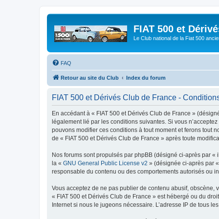
FIAT 500 et Dériv
Le Club national de la Fiat 500 anci
FAQ
Retour au site du Club
Index du forum
FIAT 500 et Dérivés Club de France - Conditions 
En accédant à « FIAT 500 et Dérivés Club de France » (désigné c
légalement lié par les conditions suivantes. Si vous n’acceptez
pouvons modifier ces conditions à tout moment et ferons tout not
de « FIAT 500 et Dérivés Club de France » après toute modificat
Nos forums sont propulsés par phpBB (désigné ci-après par « il
la «
GNU General Public License v2
» (désignée ci-après par 
responsable du contenu ou des comportements autorisés ou inter
Vous acceptez de ne pas publier de contenu abusif, obscène, vul
« FIAT 500 et Dérivés Club de France » est hébergé ou du droit 
Internet si nous le jugeons nécessaire. L’adresse IP de tous le