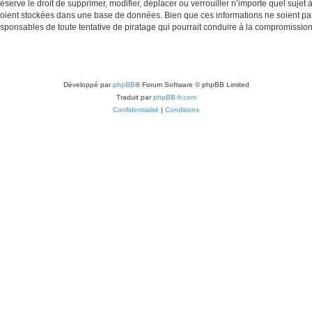
erve le droit de supprimer, modifier, déplacer ou verrouiller n’importe quel sujet 
soient stockées dans une base de données. Bien que ces informations ne soient pas
esponsables de toute tentative de piratage qui pourrait conduire à la compromissi
Développé par
phpBB
® Forum Software © phpBB Limited
Traduit par
phpBB-fr.com
Confidentialité
|
Conditions