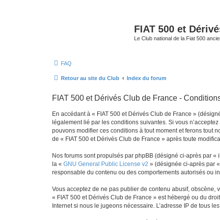
FIAT 500 et Dériv
Le Club national de la Fiat 500 anci
FAQ
Retour au site du Club
Index du forum
FIAT 500 et Dérivés Club de France - Conditions 
En accédant à « FIAT 500 et Dérivés Club de France » (désigné c
légalement lié par les conditions suivantes. Si vous n’acceptez
pouvons modifier ces conditions à tout moment et ferons tout not
de « FIAT 500 et Dérivés Club de France » après toute modificat
Nos forums sont propulsés par phpBB (désigné ci-après par « il
la «
GNU General Public License v2
» (désignée ci-après par 
responsable du contenu ou des comportements autorisés ou inter
Vous acceptez de ne pas publier de contenu abusif, obscène, vul
« FIAT 500 et Dérivés Club de France » est hébergé ou du droit 
Internet si nous le jugeons nécessaire. L’adresse IP de tous le