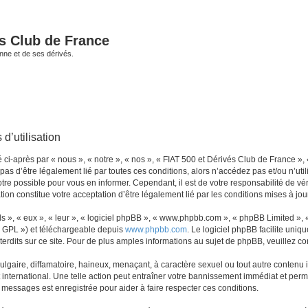
és Club de France
enne et de ses dérivés.
d’utilisation
i-après par « nous », « notre », « nos », « FIAT 500 et Dérivés Club de France », 
 pas d’être légalement lié par toutes ces conditions, alors n’accédez pas et/ou n’ut
re possible pour vous en informer. Cependant, il est de votre responsabilité de vér
ion constitue votre acceptation d’être légalement lié par les conditions mises à jou
s », « eux », « leur », « logiciel phpBB », « www.phpbb.com », « phpBB Limited »,
« GPL ») et téléchargeable depuis
www.phpbb.com
. Le logiciel phpBB facilite uniq
dits sur ce site. Pour de plus amples informations au sujet de phpBB, veuillez co
gaire, diffamatoire, haineux, menaçant, à caractère sexuel ou tout autre contenu ill
international. Une telle action peut entraîner votre bannissement immédiat et perma
s messages est enregistrée pour aider à faire respecter ces conditions.