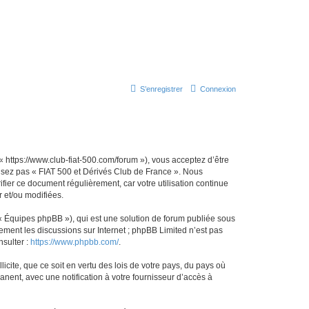
S’enregistrer
Connexion
« https://www.club-fiat-500.com/forum »), vous acceptez d’être
ilisez pas « FIAT 500 et Dérivés Club de France ». Nous
ifier ce document régulièrement, car votre utilisation continue
r et/ou modifiées.
 « Équipes phpBB »), qui est une solution de forum publiée sous
uement les discussions sur Internet ; phpBB Limited n’est pas
nsulter :
https://www.phpbb.com/
.
icite, que ce soit en vertu des lois de votre pays, du pays où
nent, avec une notification à votre fournisseur d’accès à