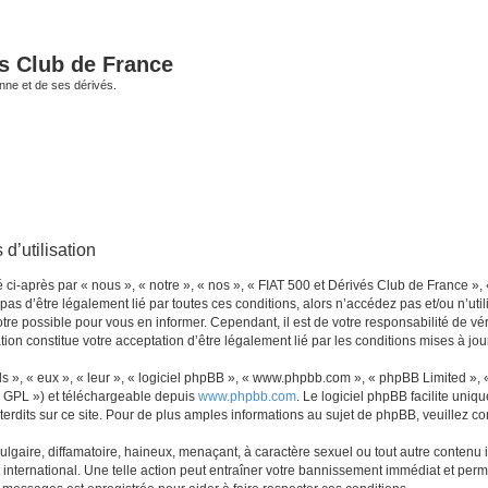
és Club de France
enne et de ses dérivés.
d’utilisation
i-après par « nous », « notre », « nos », « FIAT 500 et Dérivés Club de France », 
 pas d’être légalement lié par toutes ces conditions, alors n’accédez pas et/ou n’ut
re possible pour vous en informer. Cependant, il est de votre responsabilité de vér
ion constitue votre acceptation d’être légalement lié par les conditions mises à jou
s », « eux », « leur », « logiciel phpBB », « www.phpbb.com », « phpBB Limited »,
« GPL ») et téléchargeable depuis
www.phpbb.com
. Le logiciel phpBB facilite uniq
dits sur ce site. Pour de plus amples informations au sujet de phpBB, veuillez co
gaire, diffamatoire, haineux, menaçant, à caractère sexuel ou tout autre contenu ill
international. Une telle action peut entraîner votre bannissement immédiat et perma