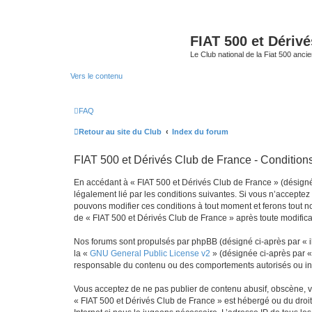
FIAT 500 et Dériv
Le Club national de la Fiat 500 anci
Vers le contenu
FAQ
Retour au site du Club
Index du forum
FIAT 500 et Dérivés Club de France - Conditions 
En accédant à « FIAT 500 et Dérivés Club de France » (désigné c
légalement lié par les conditions suivantes. Si vous n’acceptez
pouvons modifier ces conditions à tout moment et ferons tout not
de « FIAT 500 et Dérivés Club de France » après toute modificat
Nos forums sont propulsés par phpBB (désigné ci-après par « il
la «
GNU General Public License v2
» (désignée ci-après par 
responsable du contenu ou des comportements autorisés ou inter
Vous acceptez de ne pas publier de contenu abusif, obscène, vul
« FIAT 500 et Dérivés Club de France » est hébergé ou du droit 