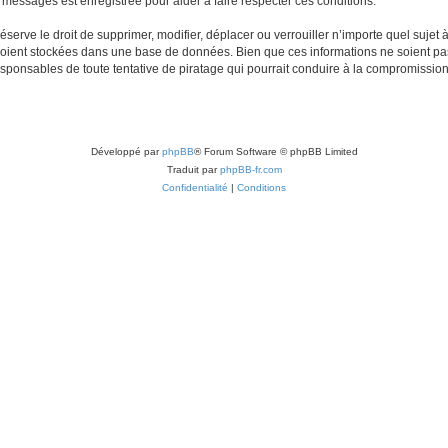
s messages est enregistrée pour aider à faire respecter ces conditions.
erve le droit de supprimer, modifier, déplacer ou verrouiller n’importe quel sujet 
soient stockées dans une base de données. Bien que ces informations ne soient pas
esponsables de toute tentative de piratage qui pourrait conduire à la compromissi
Développé par
phpBB
® Forum Software © phpBB Limited
Traduit par
phpBB-fr.com
Confidentialité
|
Conditions