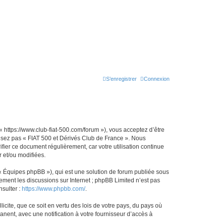
S’enregistrer
Connexion
« https://www.club-fiat-500.com/forum »), vous acceptez d’être
ilisez pas « FIAT 500 et Dérivés Club de France ». Nous
ifier ce document régulièrement, car votre utilisation continue
r et/ou modifiées.
 « Équipes phpBB »), qui est une solution de forum publiée sous
uement les discussions sur Internet ; phpBB Limited n’est pas
nsulter :
https://www.phpbb.com/
.
icite, que ce soit en vertu des lois de votre pays, du pays où
nent, avec une notification à votre fournisseur d’accès à