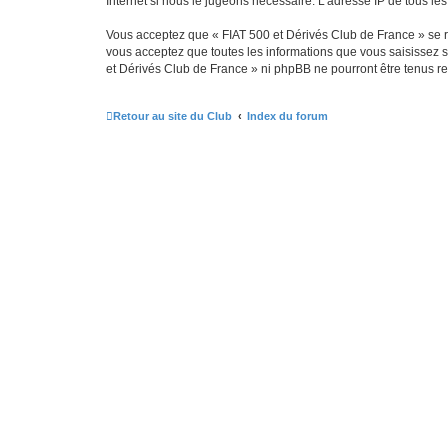
Internet si nous le jugeons nécessaire. L’adresse IP de tous le
Vous acceptez que « FIAT 500 et Dérivés Club de France » se rés
vous acceptez que toutes les informations que vous saisissez 
et Dérivés Club de France » ni phpBB ne pourront être tenus r
Retour au site du Club
Index du forum