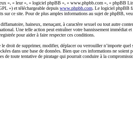
« eux », « leur », « logiciel phpBB », « www.phpbb.com », « phpBB Lim
 GPL ») et téléchargeable depuis
www.phpbb.com
. Le logiciel phpBB f
s sur ce site. Pour de plus amples informations au sujet de phpBB, veui
iffamatoire, haineux, menaçant, à caractère sexuel ou tout autre contenu 
tional. Une telle action peut entraîner votre bannissement immédiat et 
egistrée pour aider à faire respecter ces conditions.
e droit de supprimer, modifier, déplacer ou verrouiller n’importe quel 
tockées dans une base de données. Bien que ces informations ne soient p
s de toute tentative de piratage qui pourrait conduire à la compromiss