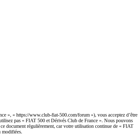
nce », « https://www.club-fiat-500.com/forum »), vous acceptez d’être
 n’utilisez pas « FIAT 500 et Dérivés Club de France ». Nous pouvons
r ce document régulièrement, car votre utilisation continue de « FIAT
u modifiées.