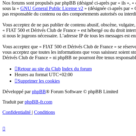
Nos forums sont propulsés par phpBB (désigné ci-après par « ils », 
sous la «
GNU General Public License v2
» (désignée ci-après par «
pas responsable du contenu ou des comportements autorisés ou interdit
Vous acceptez de ne pas publier de contenu abusif, obscène, vulgaire, d
« FIAT 500 et Dérivés Club de France » est hébergé ou du droit interna
si nous le jugeons nécessaire. L’adresse IP de tous les messages est enr
Vous acceptez que « FIAT 500 et Dérivés Club de France » se réserve l
vous acceptez que toutes les informations que vous saisissez soient s
Dérivés Club de France » ni phpBB ne pourront être tenus responsable
Retour au site du Club
Index du forum
Heures au format
UTC+02:00
Supprimer les cookies
Développé par
phpBB
® Forum Software © phpBB Limited
Traduit par
phpBB-fr.com
Confidentialité
|
Conditions