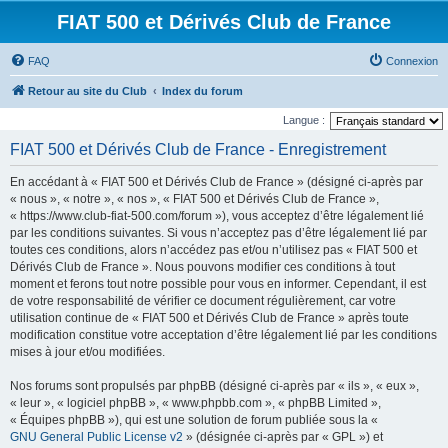
FIAT 500 et Dérivés Club de France
FAQ
Connexion
Retour au site du Club
Index du forum
Langue :
FIAT 500 et Dérivés Club de France - Enregistrement
En accédant à « FIAT 500 et Dérivés Club de France » (désigné ci-après par
« nous », « notre », « nos », « FIAT 500 et Dérivés Club de France »,
« https://www.club-fiat-500.com/forum »), vous acceptez d’être légalement lié
par les conditions suivantes. Si vous n’acceptez pas d’être légalement lié par
toutes ces conditions, alors n’accédez pas et/ou n’utilisez pas « FIAT 500 et
Dérivés Club de France ». Nous pouvons modifier ces conditions à tout
moment et ferons tout notre possible pour vous en informer. Cependant, il est
de votre responsabilité de vérifier ce document régulièrement, car votre
utilisation continue de « FIAT 500 et Dérivés Club de France » après toute
modification constitue votre acceptation d’être légalement lié par les conditions
mises à jour et/ou modifiées.
Nos forums sont propulsés par phpBB (désigné ci-après par « ils », « eux »,
« leur », « logiciel phpBB », « www.phpbb.com », « phpBB Limited »,
« Équipes phpBB »), qui est une solution de forum publiée sous la «
GNU General Public License v2
» (désignée ci-après par « GPL ») et