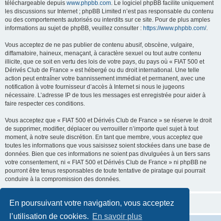
téléchargeable depuis
www.phpbb.com
. Le logiciel phpBB facilite uniquement
les discussions sur Internet ; phpBB Limited n’est pas responsable du contenu
ou des comportements autorisés ou interdits sur ce site. Pour de plus amples
informations au sujet de phpBB, veuillez consulter :
https://www.phpbb.com/
.
Vous acceptez de ne pas publier de contenu abusif, obscène, vulgaire,
diffamatoire, haineux, menaçant, à caractère sexuel ou tout autre contenu
illicite, que ce soit en vertu des lois de votre pays, du pays où « FIAT 500 et
Dérivés Club de France » est hébergé ou du droit international. Une telle
action peut entraîner votre bannissement immédiat et permanent, avec une
notification à votre fournisseur d’accès à Internet si nous le jugeons
nécessaire. L’adresse IP de tous les messages est enregistrée pour aider à
faire respecter ces conditions.
Vous acceptez que « FIAT 500 et Dérivés Club de France » se réserve le droit
de supprimer, modifier, déplacer ou verrouiller n’importe quel sujet à tout
moment, à notre seule discrétion. En tant que membre, vous acceptez que
toutes les informations que vous saisissez soient stockées dans une base de
données. Bien que ces informations ne soient pas divulguées à un tiers sans
votre consentement, ni « FIAT 500 et Dérivés Club de France » ni phpBB ne
pourront être tenus responsables de toute tentative de piratage qui pourrait
conduire à la compromission des données.
En poursuivant votre navigation, vous acceptez
l’utilisation de cookies.
En savoir plus