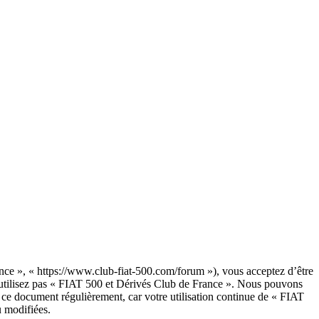
nce », « https://www.club-fiat-500.com/forum »), vous acceptez d’être
 n’utilisez pas « FIAT 500 et Dérivés Club de France ». Nous pouvons
r ce document régulièrement, car votre utilisation continue de « FIAT
u modifiées.