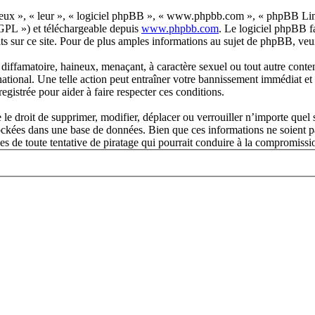
« eux », « leur », « logiciel phpBB », « www.phpbb.com », « phpBB Lim
 GPL ») et téléchargeable depuis
www.phpbb.com
. Le logiciel phpBB f
s sur ce site. Pour de plus amples informations au sujet de phpBB, veui
iffamatoire, haineux, menaçant, à caractère sexuel ou tout autre contenu 
tional. Une telle action peut entraîner votre bannissement immédiat et 
egistrée pour aider à faire respecter ces conditions.
e droit de supprimer, modifier, déplacer ou verrouiller n’importe quel 
tockées dans une base de données. Bien que ces informations ne soient p
s de toute tentative de piratage qui pourrait conduire à la compromiss