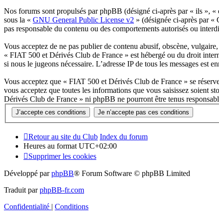
Nos forums sont propulsés par phpBB (désigné ci-après par « ils », 
sous la «
GNU General Public License v2
» (désignée ci-après par «
pas responsable du contenu ou des comportements autorisés ou interdit
Vous acceptez de ne pas publier de contenu abusif, obscène, vulgaire, d
« FIAT 500 et Dérivés Club de France » est hébergé ou du droit interna
si nous le jugeons nécessaire. L’adresse IP de tous les messages est enr
Vous acceptez que « FIAT 500 et Dérivés Club de France » se réserve l
vous acceptez que toutes les informations que vous saisissez soient s
Dérivés Club de France » ni phpBB ne pourront être tenus responsable
Retour au site du Club
Index du forum
Heures au format
UTC+02:00
Supprimer les cookies
Développé par
phpBB
® Forum Software © phpBB Limited
Traduit par
phpBB-fr.com
Confidentialité
|
Conditions