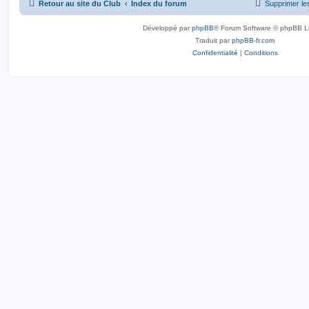
Retour au site du Club
Index du forum
Supprimer le
Développé par
phpBB
® Forum Software © phpBB L
Traduit par
phpBB-fr.com
Confidentialité
|
Conditions