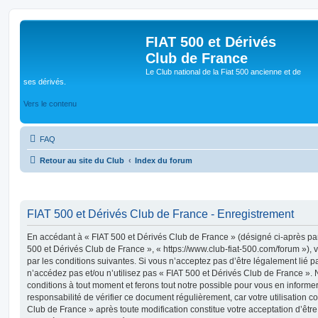
FIAT 500 et Dérivés
Club de France
Le Club national de la Fiat 500 ancienne et de
ses dérivés.
Vers le contenu
FAQ
Retour au site du Club
Index du forum
FIAT 500 et Dérivés Club de France - Enregistrement
En accédant à « FIAT 500 et Dérivés Club de France » (désigné ci-après par 
500 et Dérivés Club de France », « https://www.club-fiat-500.com/forum »), 
par les conditions suivantes. Si vous n’acceptez pas d’être légalement lié pa
n’accédez pas et/ou n’utilisez pas « FIAT 500 et Dérivés Club de France ».
conditions à tout moment et ferons tout notre possible pour vous en informer
responsabilité de vérifier ce document régulièrement, car votre utilisation c
Club de France » après toute modification constitue votre acceptation d’être