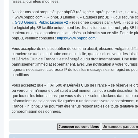
mises à jour et/ou modifiées.
Nos forums sont propulsés par phpBB (désigné ci-après par « ils », « eux », 
« www.phpbb.com », « phpBB Limited », « Équipes phpBB »), qui est une so
«
GNU General Public License v2
» (désignée ci-après par « GPL ») et tél
Le logiciel phpBB facilite uniquement les discussions sur Internet ; phpBB 
contenu ou des comportements autorisés ou interdits sur ce site. Pour de p
phpBB, veuillez consulter :
https://www.phpbb.com/
.
Vous acceptez de ne pas publier de contenu abusif, obscène, vulgaire, diff
caractère sexuel ou tout autre contenu illicite, que ce soit en vertu des lois
et Dérivés Club de France » est hébergé ou du droit international. Une telle 
bannissement immédiat et permanent, avec une notification à votre fournisse
jugeons nécessaire. L’adresse IP de tous les messages est enregistrée pour 
conditions.
Vous acceptez que « FIAT 500 et Dérivés Club de France » se réserve le dro
ou verrouiller n’importe quel sujet à tout moment, à notre seule discrétion
que toutes les informations que vous saisissez soient stockées dans une 
informations ne soient pas divulguées à un tiers sans votre consentement, n
France » ni phpBB ne pourront être tenus responsables de toute tentative de
compromission des données.