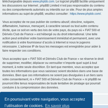
téléchargeable depuis
www.phpbb.com
. Le logiciel phpBB facilite uniquement
les discussions sur Internet ; phpBB Limited n’est pas responsable du contenu
ou des comportements autorisés ou interdits sur ce site. Pour de plus amples
informations au sujet de phpBB, veuillez consulter :
https://www.phpbb.com/
.
Vous acceptez de ne pas publier de contenu abusif, obscène, vulgaire,
diffamatoire, haineux, menaçant, à caractère sexuel ou tout autre contenu
illicite, que ce soit en vertu des lois de votre pays, du pays où « FIAT 500 et
Dérivés Club de France » est hébergé ou du droit international. Une telle
action peut entraîner votre bannissement immédiat et permanent, avec une
notification à votre fournisseur d’accès à Internet si nous le jugeons
nécessaire. L’adresse IP de tous les messages est enregistrée pour aider à
faire respecter ces conditions.
Vous acceptez que « FIAT 500 et Dérivés Club de France » se réserve le droit
de supprimer, modifier, déplacer ou verrouiller n’importe quel sujet à tout
moment, à notre seule discrétion. En tant que membre, vous acceptez que
toutes les informations que vous saisissez soient stockées dans une base de
données. Bien que ces informations ne soient pas divulguées à un tiers sans
votre consentement, ni « FIAT 500 et Dérivés Club de France » ni phpBB ne
pourront être tenus responsables de toute tentative de piratage qui pourrait
conduire à la compromission des données.
En poursuivant votre navigation, vous acceptez
l’utilisation de cookies.
En savoir plus