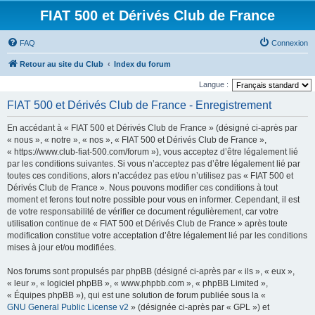
FIAT 500 et Dérivés Club de France
FAQ
Connexion
Retour au site du Club
Index du forum
Langue :
FIAT 500 et Dérivés Club de France - Enregistrement
En accédant à « FIAT 500 et Dérivés Club de France » (désigné ci-après par
« nous », « notre », « nos », « FIAT 500 et Dérivés Club de France »,
« https://www.club-fiat-500.com/forum »), vous acceptez d’être légalement lié
par les conditions suivantes. Si vous n’acceptez pas d’être légalement lié par
toutes ces conditions, alors n’accédez pas et/ou n’utilisez pas « FIAT 500 et
Dérivés Club de France ». Nous pouvons modifier ces conditions à tout
moment et ferons tout notre possible pour vous en informer. Cependant, il est
de votre responsabilité de vérifier ce document régulièrement, car votre
utilisation continue de « FIAT 500 et Dérivés Club de France » après toute
modification constitue votre acceptation d’être légalement lié par les conditions
mises à jour et/ou modifiées.
Nos forums sont propulsés par phpBB (désigné ci-après par « ils », « eux »,
« leur », « logiciel phpBB », « www.phpbb.com », « phpBB Limited »,
« Équipes phpBB »), qui est une solution de forum publiée sous la «
GNU General Public License v2
» (désignée ci-après par « GPL ») et