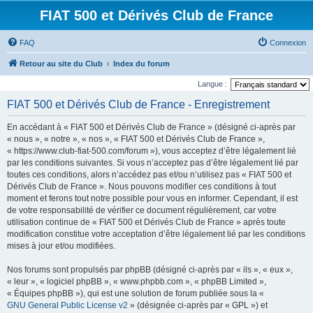
FIAT 500 et Dérivés Club de France
FAQ
Connexion
Retour au site du Club
Index du forum
Langue :
FIAT 500 et Dérivés Club de France - Enregistrement
En accédant à « FIAT 500 et Dérivés Club de France » (désigné ci-après par
« nous », « notre », « nos », « FIAT 500 et Dérivés Club de France »,
« https://www.club-fiat-500.com/forum »), vous acceptez d’être légalement lié
par les conditions suivantes. Si vous n’acceptez pas d’être légalement lié par
toutes ces conditions, alors n’accédez pas et/ou n’utilisez pas « FIAT 500 et
Dérivés Club de France ». Nous pouvons modifier ces conditions à tout
moment et ferons tout notre possible pour vous en informer. Cependant, il est
de votre responsabilité de vérifier ce document régulièrement, car votre
utilisation continue de « FIAT 500 et Dérivés Club de France » après toute
modification constitue votre acceptation d’être légalement lié par les conditions
mises à jour et/ou modifiées.
Nos forums sont propulsés par phpBB (désigné ci-après par « ils », « eux »,
« leur », « logiciel phpBB », « www.phpbb.com », « phpBB Limited »,
« Équipes phpBB »), qui est une solution de forum publiée sous la «
GNU General Public License v2
» (désignée ci-après par « GPL ») et