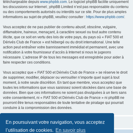
téléchargeable depuis
www.phpbb.com
. Le logiciel phpBB facilite uniquement
les discussions sur Internet ; phpBB Limited n’est pas responsable du contenu
ou des comportements autorisés ou interdits sur ce site. Pour de plus amples
informations au sujet de phpBB, veuillez consulter :
https://www.phpbb.com/
.
Vous acceptez de ne pas publier de contenu abusif, obscène, vulgaire,
diffamatoire, haineux, menaçant, à caractère sexuel ou tout autre contenu
illicite, que ce soit en vertu des lois de votre pays, du pays où « FIAT 500 et
Dérivés Club de France » est hébergé ou du droit international. Une telle
action peut entraîner votre bannissement immédiat et permanent, avec une
notification à votre fournisseur d’accès à Internet si nous le jugeons
nécessaire. L’adresse IP de tous les messages est enregistrée pour aider à
faire respecter ces conditions.
Vous acceptez que « FIAT 500 et Dérivés Club de France » se réserve le droit
de supprimer, modifier, déplacer ou verrouiller n’importe quel sujet à tout
moment, à notre seule discrétion. En tant que membre, vous acceptez que
toutes les informations que vous saisissez soient stockées dans une base de
données. Bien que ces informations ne soient pas divulguées à un tiers sans
votre consentement, ni « FIAT 500 et Dérivés Club de France » ni phpBB ne
pourront être tenus responsables de toute tentative de piratage qui pourrait
conduire à la compromission des données.
En poursuivant votre navigation, vous acceptez
l’utilisation de cookies.
En savoir plus