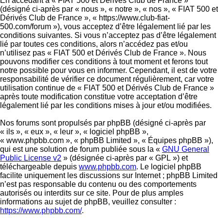
En accédant à « FIAT 500 et Dérivés Club de France »
(désigné ci-après par « nous », « notre », « nos », « FIAT 500 et
Dérivés Club de France », « https://www.club-fiat-
500.com/forum »), vous acceptez d’être légalement lié par les
conditions suivantes. Si vous n’acceptez pas d’être légalement
lié par toutes ces conditions, alors n’accédez pas et/ou
n’utilisez pas « FIAT 500 et Dérivés Club de France ». Nous
pouvons modifier ces conditions à tout moment et ferons tout
notre possible pour vous en informer. Cependant, il est de votre
responsabilité de vérifier ce document régulièrement, car votre
utilisation continue de « FIAT 500 et Dérivés Club de France »
après toute modification constitue votre acceptation d’être
légalement lié par les conditions mises à jour et/ou modifiées.
Nos forums sont propulsés par phpBB (désigné ci-après par
« ils », « eux », « leur », « logiciel phpBB »,
« www.phpbb.com », « phpBB Limited », « Équipes phpBB »),
qui est une solution de forum publiée sous la «
GNU General
Public License v2
» (désignée ci-après par « GPL ») et
téléchargeable depuis
www.phpbb.com
. Le logiciel phpBB
facilite uniquement les discussions sur Internet ; phpBB Limited
n’est pas responsable du contenu ou des comportements
autorisés ou interdits sur ce site. Pour de plus amples
informations au sujet de phpBB, veuillez consulter :
https://www.phpbb.com/
.