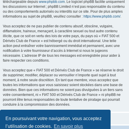
téléchargeable depuis
www.phpbb.com
. Le logiciel phpBB facilite uniquement
les discussions sur Internet ; phpBB Limited n’est pas responsable du contenu
ou des comportements autorisés ou interdits sur ce site. Pour de plus amples
informations au sujet de phpBB, veuillez consulter :
https://www.phpbb.com/
.
Vous acceptez de ne pas publier de contenu abusif, obscène, vulgaire,
diffamatoire, haineux, menaçant, à caractère sexuel ou tout autre contenu
illicite, que ce soit en vertu des lois de votre pays, du pays où « FIAT 500 et
Dérivés Club de France » est hébergé ou du droit international. Une telle
action peut entraîner votre bannissement immédiat et permanent, avec une
notification à votre fournisseur d’accès à Internet si nous le jugeons
nécessaire. L’adresse IP de tous les messages est enregistrée pour aider à
faire respecter ces conditions.
Vous acceptez que « FIAT 500 et Dérivés Club de France » se réserve le droit
de supprimer, modifier, déplacer ou verrouiller n’importe quel sujet à tout
moment, à notre seule discrétion. En tant que membre, vous acceptez que
toutes les informations que vous saisissez soient stockées dans une base de
données. Bien que ces informations ne soient pas divulguées à un tiers sans
votre consentement, ni « FIAT 500 et Dérivés Club de France » ni phpBB ne
pourront être tenus responsables de toute tentative de piratage qui pourrait
conduire à la compromission des données.
En poursuivant votre navigation, vous acceptez
l’utilisation de cookies.
En savoir plus