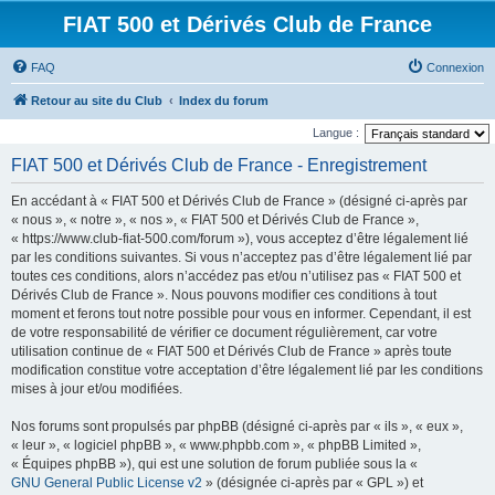
FIAT 500 et Dérivés Club de France
FAQ
Connexion
Retour au site du Club
Index du forum
Langue :
FIAT 500 et Dérivés Club de France - Enregistrement
En accédant à « FIAT 500 et Dérivés Club de France » (désigné ci-après par
« nous », « notre », « nos », « FIAT 500 et Dérivés Club de France »,
« https://www.club-fiat-500.com/forum »), vous acceptez d’être légalement lié
par les conditions suivantes. Si vous n’acceptez pas d’être légalement lié par
toutes ces conditions, alors n’accédez pas et/ou n’utilisez pas « FIAT 500 et
Dérivés Club de France ». Nous pouvons modifier ces conditions à tout
moment et ferons tout notre possible pour vous en informer. Cependant, il est
de votre responsabilité de vérifier ce document régulièrement, car votre
utilisation continue de « FIAT 500 et Dérivés Club de France » après toute
modification constitue votre acceptation d’être légalement lié par les conditions
mises à jour et/ou modifiées.
Nos forums sont propulsés par phpBB (désigné ci-après par « ils », « eux »,
« leur », « logiciel phpBB », « www.phpbb.com », « phpBB Limited »,
« Équipes phpBB »), qui est une solution de forum publiée sous la «
GNU General Public License v2
» (désignée ci-après par « GPL ») et