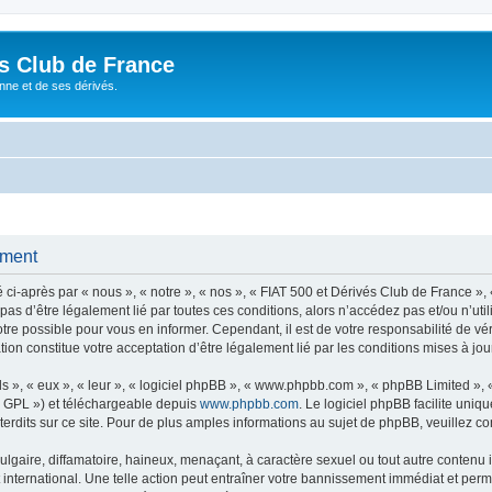
és Club de France
enne et de ses dérivés.
ement
i-après par « nous », « notre », « nos », « FIAT 500 et Dérivés Club de France », 
 pas d’être légalement lié par toutes ces conditions, alors n’accédez pas et/ou n’ut
re possible pour vous en informer. Cependant, il est de votre responsabilité de vér
ion constitue votre acceptation d’être légalement lié par les conditions mises à jou
s », « eux », « leur », « logiciel phpBB », « www.phpbb.com », « phpBB Limited »,
« GPL ») et téléchargeable depuis
www.phpbb.com
. Le logiciel phpBB facilite uniq
dits sur ce site. Pour de plus amples informations au sujet de phpBB, veuillez co
gaire, diffamatoire, haineux, menaçant, à caractère sexuel ou tout autre contenu ill
international. Une telle action peut entraîner votre bannissement immédiat et perma