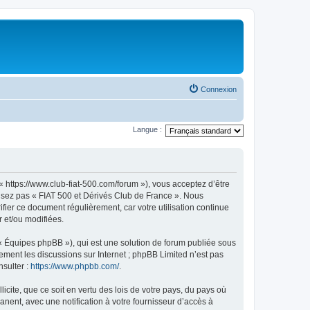
Connexion
Langue :
« https://www.club-fiat-500.com/forum »), vous acceptez d’être
ilisez pas « FIAT 500 et Dérivés Club de France ». Nous
ifier ce document régulièrement, car votre utilisation continue
r et/ou modifiées.
 « Équipes phpBB »), qui est une solution de forum publiée sous
uement les discussions sur Internet ; phpBB Limited n’est pas
nsulter :
https://www.phpbb.com/
.
icite, que ce soit en vertu des lois de votre pays, du pays où
nent, avec une notification à votre fournisseur d’accès à