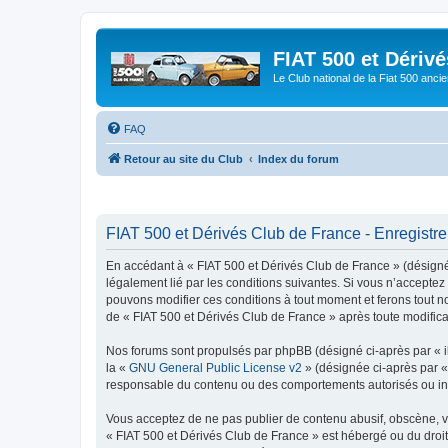
FIAT 500 et Dériv
Le Club national de la Fiat 500 anci
FAQ
Retour au site du Club
Index du forum
FIAT 500 et Dérivés Club de France - Enregistr
En accédant à « FIAT 500 et Dérivés Club de France » (désigné c
légalement lié par les conditions suivantes. Si vous n’acceptez
pouvons modifier ces conditions à tout moment et ferons tout not
de « FIAT 500 et Dérivés Club de France » après toute modificat
Nos forums sont propulsés par phpBB (désigné ci-après par « il
la «
GNU General Public License v2
» (désignée ci-après par 
responsable du contenu ou des comportements autorisés ou inter
Vous acceptez de ne pas publier de contenu abusif, obscène, vul
« FIAT 500 et Dérivés Club de France » est hébergé ou du droit 