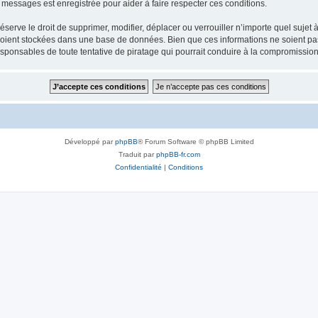
s messages est enregistrée pour aider à faire respecter ces conditions.
erve le droit de supprimer, modifier, déplacer ou verrouiller n’importe quel sujet 
soient stockées dans une base de données. Bien que ces informations ne soient pas
esponsables de toute tentative de piratage qui pourrait conduire à la compromissi
Développé par
phpBB
® Forum Software © phpBB Limited
Traduit par
phpBB-fr.com
Confidentialité
|
Conditions