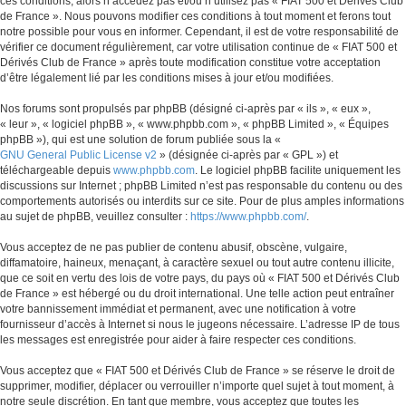
ces conditions, alors n’accédez pas et/ou n’utilisez pas « FIAT 500 et Dérivés Club
de France ». Nous pouvons modifier ces conditions à tout moment et ferons tout
notre possible pour vous en informer. Cependant, il est de votre responsabilité de
vérifier ce document régulièrement, car votre utilisation continue de « FIAT 500 et
Dérivés Club de France » après toute modification constitue votre acceptation
d’être légalement lié par les conditions mises à jour et/ou modifiées.
Nos forums sont propulsés par phpBB (désigné ci-après par « ils », « eux »,
« leur », « logiciel phpBB », « www.phpbb.com », « phpBB Limited », « Équipes
phpBB »), qui est une solution de forum publiée sous la «
GNU General Public License v2
» (désignée ci-après par « GPL ») et
téléchargeable depuis
www.phpbb.com
. Le logiciel phpBB facilite uniquement les
discussions sur Internet ; phpBB Limited n’est pas responsable du contenu ou des
comportements autorisés ou interdits sur ce site. Pour de plus amples informations
au sujet de phpBB, veuillez consulter :
https://www.phpbb.com/
.
Vous acceptez de ne pas publier de contenu abusif, obscène, vulgaire,
diffamatoire, haineux, menaçant, à caractère sexuel ou tout autre contenu illicite,
que ce soit en vertu des lois de votre pays, du pays où « FIAT 500 et Dérivés Club
de France » est hébergé ou du droit international. Une telle action peut entraîner
votre bannissement immédiat et permanent, avec une notification à votre
fournisseur d’accès à Internet si nous le jugeons nécessaire. L’adresse IP de tous
les messages est enregistrée pour aider à faire respecter ces conditions.
Vous acceptez que « FIAT 500 et Dérivés Club de France » se réserve le droit de
supprimer, modifier, déplacer ou verrouiller n’importe quel sujet à tout moment, à
notre seule discrétion. En tant que membre, vous acceptez que toutes les