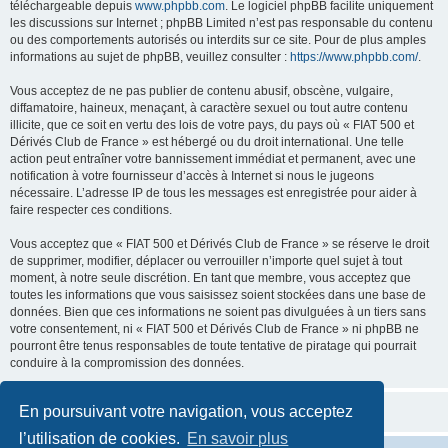
téléchargeable depuis
www.phpbb.com
. Le logiciel phpBB facilite uniquement
les discussions sur Internet ; phpBB Limited n’est pas responsable du contenu
ou des comportements autorisés ou interdits sur ce site. Pour de plus amples
informations au sujet de phpBB, veuillez consulter :
https://www.phpbb.com/
.
Vous acceptez de ne pas publier de contenu abusif, obscène, vulgaire,
diffamatoire, haineux, menaçant, à caractère sexuel ou tout autre contenu
illicite, que ce soit en vertu des lois de votre pays, du pays où « FIAT 500 et
Dérivés Club de France » est hébergé ou du droit international. Une telle
action peut entraîner votre bannissement immédiat et permanent, avec une
notification à votre fournisseur d’accès à Internet si nous le jugeons
nécessaire. L’adresse IP de tous les messages est enregistrée pour aider à
faire respecter ces conditions.
Vous acceptez que « FIAT 500 et Dérivés Club de France » se réserve le droit
de supprimer, modifier, déplacer ou verrouiller n’importe quel sujet à tout
moment, à notre seule discrétion. En tant que membre, vous acceptez que
toutes les informations que vous saisissez soient stockées dans une base de
données. Bien que ces informations ne soient pas divulguées à un tiers sans
votre consentement, ni « FIAT 500 et Dérivés Club de France » ni phpBB ne
pourront être tenus responsables de toute tentative de piratage qui pourrait
conduire à la compromission des données.
En poursuivant votre navigation, vous acceptez
l’utilisation de cookies.
En savoir plus