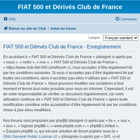
FIAT 500 et Dérivés Club de France
FAQ
Connexion
Retour au site du Club
Index du forum
Langue :
FIAT 500 et Dérivés Club de France - Enregistrement
En accédant à « FIAT 500 et Dérivés Club de France » (désigné ci-après par
« nous », « notre », « nos », « FIAT 500 et Dérivés Club de France »,
« https://www.club-fiat-500.com/forum »), vous acceptez d’être légalement lié
par les conditions suivantes. Si vous n’acceptez pas d’être légalement lié par
toutes ces conditions, alors n’accédez pas et/ou n’utilisez pas « FIAT 500 et
Dérivés Club de France ». Nous pouvons modifier ces conditions à tout
moment et ferons tout notre possible pour vous en informer. Cependant, il est
de votre responsabilité de vérifier ce document régulièrement, car votre
utilisation continue de « FIAT 500 et Dérivés Club de France » après toute
modification constitue votre acceptation d’être légalement lié par les conditions
mises à jour et/ou modifiées.
Nos forums sont propulsés par phpBB (désigné ci-après par « ils », « eux »,
« leur », « logiciel phpBB », « www.phpbb.com », « phpBB Limited »,
« Équipes phpBB »), qui est une solution de forum publiée sous la «
GNU General Public License v2
» (désignée ci-après par « GPL ») et