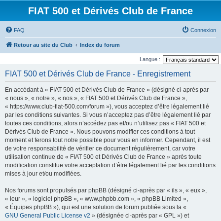
FIAT 500 et Dérivés Club de France
FAQ
Connexion
Retour au site du Club
Index du forum
Langue :
FIAT 500 et Dérivés Club de France - Enregistrement
En accédant à « FIAT 500 et Dérivés Club de France » (désigné ci-après par
« nous », « notre », « nos », « FIAT 500 et Dérivés Club de France »,
« https://www.club-fiat-500.com/forum »), vous acceptez d’être légalement lié
par les conditions suivantes. Si vous n’acceptez pas d’être légalement lié par
toutes ces conditions, alors n’accédez pas et/ou n’utilisez pas « FIAT 500 et
Dérivés Club de France ». Nous pouvons modifier ces conditions à tout
moment et ferons tout notre possible pour vous en informer. Cependant, il est
de votre responsabilité de vérifier ce document régulièrement, car votre
utilisation continue de « FIAT 500 et Dérivés Club de France » après toute
modification constitue votre acceptation d’être légalement lié par les conditions
mises à jour et/ou modifiées.
Nos forums sont propulsés par phpBB (désigné ci-après par « ils », « eux »,
« leur », « logiciel phpBB », « www.phpbb.com », « phpBB Limited »,
« Équipes phpBB »), qui est une solution de forum publiée sous la «
GNU General Public License v2
» (désignée ci-après par « GPL ») et