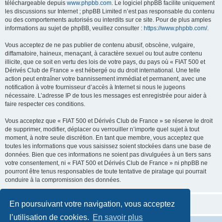
téléchargeable depuis
www.phpbb.com
. Le logiciel phpBB facilite uniquement
les discussions sur Internet ; phpBB Limited n’est pas responsable du contenu
ou des comportements autorisés ou interdits sur ce site. Pour de plus amples
informations au sujet de phpBB, veuillez consulter :
https://www.phpbb.com/
.
Vous acceptez de ne pas publier de contenu abusif, obscène, vulgaire,
diffamatoire, haineux, menaçant, à caractère sexuel ou tout autre contenu
illicite, que ce soit en vertu des lois de votre pays, du pays où « FIAT 500 et
Dérivés Club de France » est hébergé ou du droit international. Une telle
action peut entraîner votre bannissement immédiat et permanent, avec une
notification à votre fournisseur d’accès à Internet si nous le jugeons
nécessaire. L’adresse IP de tous les messages est enregistrée pour aider à
faire respecter ces conditions.
Vous acceptez que « FIAT 500 et Dérivés Club de France » se réserve le droit
de supprimer, modifier, déplacer ou verrouiller n’importe quel sujet à tout
moment, à notre seule discrétion. En tant que membre, vous acceptez que
toutes les informations que vous saisissez soient stockées dans une base de
données. Bien que ces informations ne soient pas divulguées à un tiers sans
votre consentement, ni « FIAT 500 et Dérivés Club de France » ni phpBB ne
pourront être tenus responsables de toute tentative de piratage qui pourrait
conduire à la compromission des données.
En poursuivant votre navigation, vous acceptez
l’utilisation de cookies.
En savoir plus