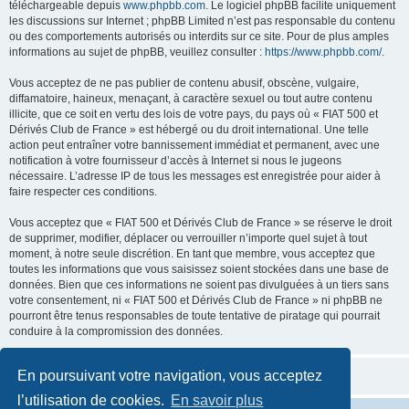
téléchargeable depuis
www.phpbb.com
. Le logiciel phpBB facilite uniquement
les discussions sur Internet ; phpBB Limited n’est pas responsable du contenu
ou des comportements autorisés ou interdits sur ce site. Pour de plus amples
informations au sujet de phpBB, veuillez consulter :
https://www.phpbb.com/
.
Vous acceptez de ne pas publier de contenu abusif, obscène, vulgaire,
diffamatoire, haineux, menaçant, à caractère sexuel ou tout autre contenu
illicite, que ce soit en vertu des lois de votre pays, du pays où « FIAT 500 et
Dérivés Club de France » est hébergé ou du droit international. Une telle
action peut entraîner votre bannissement immédiat et permanent, avec une
notification à votre fournisseur d’accès à Internet si nous le jugeons
nécessaire. L’adresse IP de tous les messages est enregistrée pour aider à
faire respecter ces conditions.
Vous acceptez que « FIAT 500 et Dérivés Club de France » se réserve le droit
de supprimer, modifier, déplacer ou verrouiller n’importe quel sujet à tout
moment, à notre seule discrétion. En tant que membre, vous acceptez que
toutes les informations que vous saisissez soient stockées dans une base de
données. Bien que ces informations ne soient pas divulguées à un tiers sans
votre consentement, ni « FIAT 500 et Dérivés Club de France » ni phpBB ne
pourront être tenus responsables de toute tentative de piratage qui pourrait
conduire à la compromission des données.
En poursuivant votre navigation, vous acceptez
l’utilisation de cookies.
En savoir plus