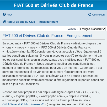
FIAT 500 et Dérivés Club de France
FAQ
Connexion
Retour au site du Club
Index du forum
Langue :
FIAT 500 et Dérivés Club de France - Enregistrement
En accédant à « FIAT 500 et Dérivés Club de France » (désigné ci-après par
« nous », « notre », « nos », « FIAT 500 et Dérivés Club de France »,
« https://www.club-fiat-500.com/forum »), vous acceptez d’être légalement lié
par les conditions suivantes. Si vous n’acceptez pas d’être légalement lié par
toutes ces conditions, alors n’accédez pas et/ou n’utilisez pas « FIAT 500 et
Dérivés Club de France ». Nous pouvons modifier ces conditions à tout
moment et ferons tout notre possible pour vous en informer. Cependant, il est
de votre responsabilité de vérifier ce document régulièrement, car votre
utilisation continue de « FIAT 500 et Dérivés Club de France » après toute
modification constitue votre acceptation d’être légalement lié par les conditions
mises à jour et/ou modifiées.
Nos forums sont propulsés par phpBB (désigné ci-après par « ils », « eux »,
« leur », « logiciel phpBB », « www.phpbb.com », « phpBB Limited »,
« Équipes phpBB »), qui est une solution de forum publiée sous la «
GNU General Public License v2
» (désignée ci-après par « GPL ») et