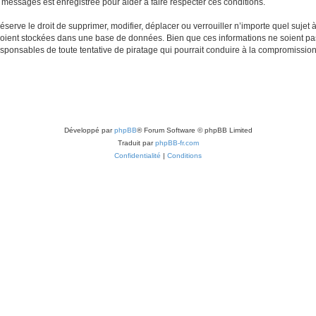
s messages est enregistrée pour aider à faire respecter ces conditions.
erve le droit de supprimer, modifier, déplacer ou verrouiller n’importe quel sujet 
soient stockées dans une base de données. Bien que ces informations ne soient pas
esponsables de toute tentative de piratage qui pourrait conduire à la compromissi
Développé par
phpBB
® Forum Software © phpBB Limited
Traduit par
phpBB-fr.com
Confidentialité
|
Conditions