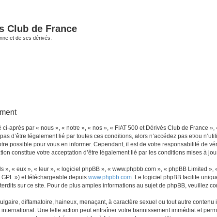
és Club de France
enne et de ses dérivés.
ement
i-après par « nous », « notre », « nos », « FIAT 500 et Dérivés Club de France », 
 pas d’être légalement lié par toutes ces conditions, alors n’accédez pas et/ou n’ut
re possible pour vous en informer. Cependant, il est de votre responsabilité de vér
ion constitue votre acceptation d’être légalement lié par les conditions mises à jou
s », « eux », « leur », « logiciel phpBB », « www.phpbb.com », « phpBB Limited »,
« GPL ») et téléchargeable depuis
www.phpbb.com
. Le logiciel phpBB facilite uniq
dits sur ce site. Pour de plus amples informations au sujet de phpBB, veuillez co
gaire, diffamatoire, haineux, menaçant, à caractère sexuel ou tout autre contenu ill
international. Une telle action peut entraîner votre bannissement immédiat et perma