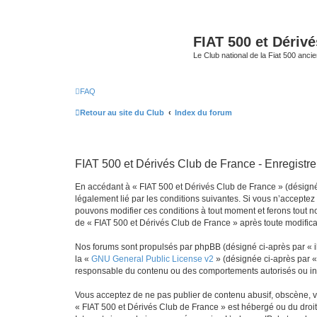
FIAT 500 et Dériv
Le Club national de la Fiat 500 anci
FAQ
Retour au site du Club
Index du forum
FIAT 500 et Dérivés Club de France - Enregistr
En accédant à « FIAT 500 et Dérivés Club de France » (désigné c
légalement lié par les conditions suivantes. Si vous n’acceptez
pouvons modifier ces conditions à tout moment et ferons tout not
de « FIAT 500 et Dérivés Club de France » après toute modificat
Nos forums sont propulsés par phpBB (désigné ci-après par « il
la «
GNU General Public License v2
» (désignée ci-après par 
responsable du contenu ou des comportements autorisés ou inter
Vous acceptez de ne pas publier de contenu abusif, obscène, vul
« FIAT 500 et Dérivés Club de France » est hébergé ou du droit 