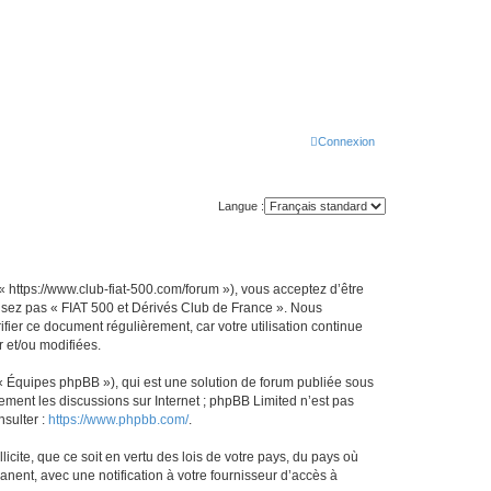
Connexion
Langue :
« https://www.club-fiat-500.com/forum »), vous acceptez d’être
ilisez pas « FIAT 500 et Dérivés Club de France ». Nous
ifier ce document régulièrement, car votre utilisation continue
r et/ou modifiées.
 « Équipes phpBB »), qui est une solution de forum publiée sous
uement les discussions sur Internet ; phpBB Limited n’est pas
nsulter :
https://www.phpbb.com/
.
icite, que ce soit en vertu des lois de votre pays, du pays où
nent, avec une notification à votre fournisseur d’accès à