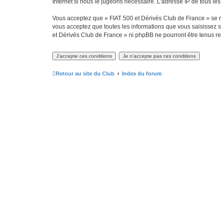
Internet si nous le jugeons nécessaire. L’adresse IP de tous le
Vous acceptez que « FIAT 500 et Dérivés Club de France » se rés
vous acceptez que toutes les informations que vous saisissez 
et Dérivés Club de France » ni phpBB ne pourront être tenus r
Retour au site du Club
Index du forum