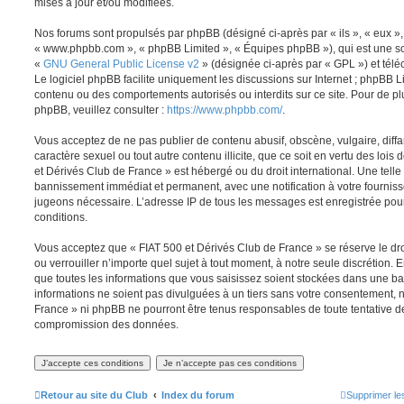
mises à jour et/ou modifiées.
Nos forums sont propulsés par phpBB (désigné ci-après par « ils », « eux », 
« www.phpbb.com », « phpBB Limited », « Équipes phpBB »), qui est une so
«
GNU General Public License v2
» (désignée ci-après par « GPL ») et tél
Le logiciel phpBB facilite uniquement les discussions sur Internet ; phpBB 
contenu ou des comportements autorisés ou interdits sur ce site. Pour de p
phpBB, veuillez consulter :
https://www.phpbb.com/
.
Vous acceptez de ne pas publier de contenu abusif, obscène, vulgaire, diff
caractère sexuel ou tout autre contenu illicite, que ce soit en vertu des lois
et Dérivés Club de France » est hébergé ou du droit international. Une telle 
bannissement immédiat et permanent, avec une notification à votre fournisse
jugeons nécessaire. L’adresse IP de tous les messages est enregistrée pour 
conditions.
Vous acceptez que « FIAT 500 et Dérivés Club de France » se réserve le dro
ou verrouiller n’importe quel sujet à tout moment, à notre seule discrétion
que toutes les informations que vous saisissez soient stockées dans une 
informations ne soient pas divulguées à un tiers sans votre consentement, n
France » ni phpBB ne pourront être tenus responsables de toute tentative de
compromission des données.
Retour au site du Club
Index du forum
Supprimer le