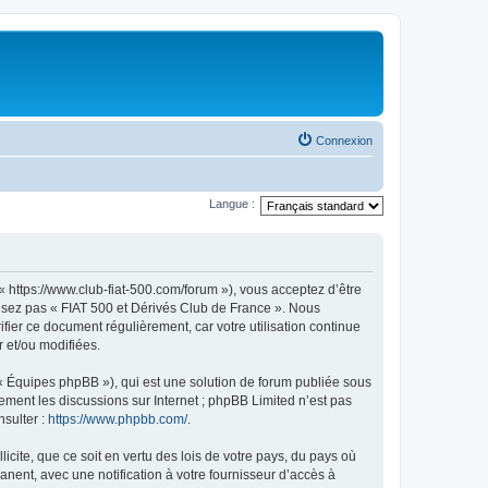
Connexion
Langue :
« https://www.club-fiat-500.com/forum »), vous acceptez d’être
ilisez pas « FIAT 500 et Dérivés Club de France ». Nous
ifier ce document régulièrement, car votre utilisation continue
r et/ou modifiées.
 « Équipes phpBB »), qui est une solution de forum publiée sous
uement les discussions sur Internet ; phpBB Limited n’est pas
nsulter :
https://www.phpbb.com/
.
icite, que ce soit en vertu des lois de votre pays, du pays où
nent, avec une notification à votre fournisseur d’accès à