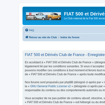
FIAT 500 et Dériv
Le Club national de la Fiat 500 anci
FAQ
Retour au site du Club
Index du forum
FIAT 500 et Dérivés Club de France - Enregistr
En accédant à « FIAT 500 et Dérivés Club de France » (désigné c
légalement lié par les conditions suivantes. Si vous n’acceptez
pouvons modifier ces conditions à tout moment et ferons tout not
de « FIAT 500 et Dérivés Club de France » après toute modificat
Nos forums sont propulsés par phpBB (désigné ci-après par « il
la «
GNU General Public License v2
» (désignée ci-après par 
responsable du contenu ou des comportements autorisés ou inter
Vous acceptez de ne pas publier de contenu abusif, obscène, vul
« FIAT 500 et Dérivés Club de France » est hébergé ou du droit 