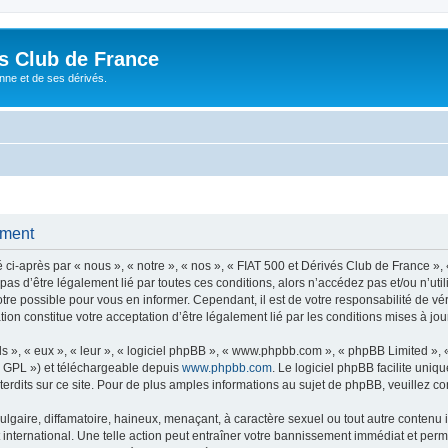
és Club de France
enne et de ses dérivés.
ement
i-après par « nous », « notre », « nos », « FIAT 500 et Dérivés Club de France », 
 pas d’être légalement lié par toutes ces conditions, alors n’accédez pas et/ou n’ut
re possible pour vous en informer. Cependant, il est de votre responsabilité de vér
ion constitue votre acceptation d’être légalement lié par les conditions mises à jou
s », « eux », « leur », « logiciel phpBB », « www.phpbb.com », « phpBB Limited »,
« GPL ») et téléchargeable depuis
www.phpbb.com
. Le logiciel phpBB facilite uniq
dits sur ce site. Pour de plus amples informations au sujet de phpBB, veuillez co
gaire, diffamatoire, haineux, menaçant, à caractère sexuel ou tout autre contenu ill
international. Une telle action peut entraîner votre bannissement immédiat et perma