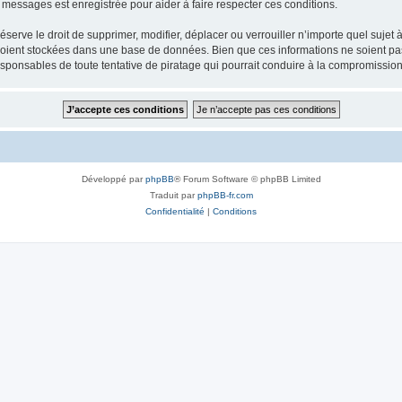
s messages est enregistrée pour aider à faire respecter ces conditions.
erve le droit de supprimer, modifier, déplacer ou verrouiller n’importe quel sujet 
soient stockées dans une base de données. Bien que ces informations ne soient pas
esponsables de toute tentative de piratage qui pourrait conduire à la compromissi
Développé par
phpBB
® Forum Software © phpBB Limited
Traduit par
phpBB-fr.com
Confidentialité
|
Conditions